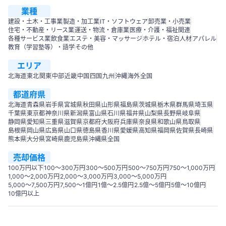
業種
建設・土木・工事業
製造・加工業
IT・ソフトウェア
卸売業・小売業
住宅・不動産・リース業
運送・物流・倉庫業
医療・介護・福祉関連
各種サービス業
飲食業
エステ・美容・マッサージ
ホテル・宿泊
人材
アパレル
教育（学習塾等）・語学
その他
エリア
北海道
東北
関東
中部
近畿
中国
四国
九州
沖縄
海外
全国
都道府県
北海道
青森県
岩手県
宮城県
秋田県
山形県
福島県
茨城県
栃木県
群馬県
埼玉県
千葉県
東京都
神奈川県
新潟県
富山県
石川県
福井県
山梨県
長野県
岐阜県
静岡県
愛知県
三重県
滋賀県
京都府
大阪府
兵庫県
奈良県
和歌山県
鳥取県
島根県
岡山県
広島県
山口県
徳島県
香川県
愛媛県
高知県
福岡県
佐賀県
長崎県
熊本県
大分県
宮崎県
鹿児島県
沖縄県
全国
売却価格
100万円以下
100〜300万円
300〜500万円
500～750万円
750〜1,000万円
1,000～2,000万円
2,000～3,000万円
3,000～5,000万円
5,000～7,500万円
7,500～1億円
1億～2.5億円
2.5億～5億円
5億～10億円
10億円以上