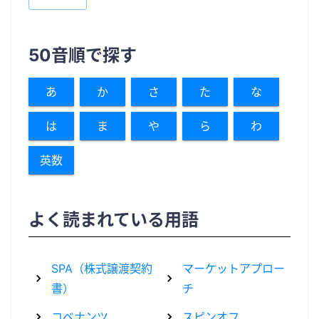
50音順で探す
あ
か
さ
た
な
は
ま
や
ら
わ
英数
よく読まれている用語
SPA（株式譲渡契約
マーケットアプロー
書）
チ
コベナンツ
スピンオフ