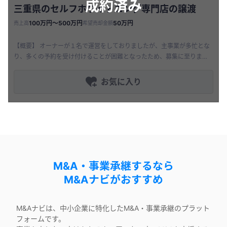
成約済み
三重県のセルフホワイトニング専門店の譲渡
100万円〜500万円
50万円
売上高
希望売却金額
【概要】 オーナーが１名で運営をしておりましたが、主事業が多忙とな
り、多くの予約を受け付けることが困難となったため、募集に至りまし
た。 本格的に稼働をしていただければ、現状以上の利益が見込めるかと
存じ
お気に入り
M&A・事業承継するなら
M&Aナビがおすすめ
M&Aナビは、中小企業に特化したM&A・事業承継のプラット
フォームです。