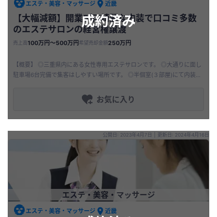
エステ・美容・マッサージ
近畿
成約済み
【大幅減額】開業5年/綺麗な内装で口コミ多数
のエステサロンの経営権譲渡
100万円〜500万円
250万円
売上高
希望売却金額
【概要】 ◎三重県内にある女性専用エステサロンです。 ◎大通りに面し
駐車場6台完備で集客はしやすい場所です。 ◎半個室(３部屋)にて内装は
とてもゴージャスな作りで綺麗です。 ◎現在オーナーは現金管理の
お気に入り
公開日: 2023年4月7日
|
更新日: 2024年4月16日
エステ・美容・マッサージ
エステ・美容・マッサージ
近畿