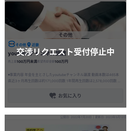
その他
その他
近畿
交渉リクエスト受付停止中
youtubeチャンネル譲渡
100万円未満
100万円
売上高
希望売却金額
◾️事業内容 年金を主とさしたyoutubeチャンネル譲渡 動画本数は465本
直近3ヶ月再生回数は約171,000回数 1年間再生回数は2,578,000回数 直
近3ヶ月アフィリエイト収益は約73,
お気に入り
公開日: 2022年7月20日
|
更新日: 2023年5月12日