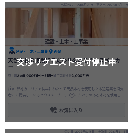
公開日: 2022年8月20日
|
更新日: 2023年7月12日
建設・土木・工事業
建設・土木・工事業
近畿
交渉リクエスト受付停止中
天然木材の使用にこだわりのあるハウスメーカ
ー
2億5,000万円〜5億円
2,000万円
売上高
希望売却金額
①中部地方エリアで長年にわたって天然木材を使用した木造建築を消費
者にて提供しているハウスメーカー。 ②こだわりのある木材を使用して
おり、顧客満足度は非常に高い。 ③後継者不在 ④近年の木材需要の高
まり
お気に入り
公開日: 2023年6月5日
|
更新日: 2023年6月6日