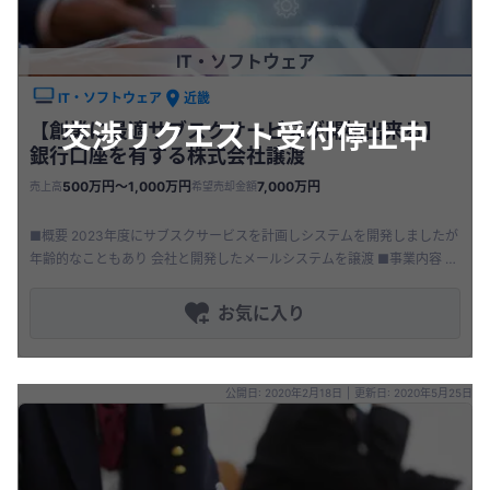
IT・ソフトウェア
IT・ソフトウェア
近畿
交渉リクエスト受付停止中
【創業に最適サブスクサービスが開始出来る】
銀行口座を有する株式会社譲渡
500万円〜1,000万円
7,000万円
売上高
希望売却金額
■概要 2023年度にサブスクサービスを計画しシステムを開発しましたが
年齢的なこともあり 会社と開発したメールシステムを譲渡 ■事業内容 ・
メールシステムの譲渡 ・会社譲渡 ・2年未満の会社 ・事業
お気に入り
公開日: 2020年2月18日
|
更新日: 2020年5月25日