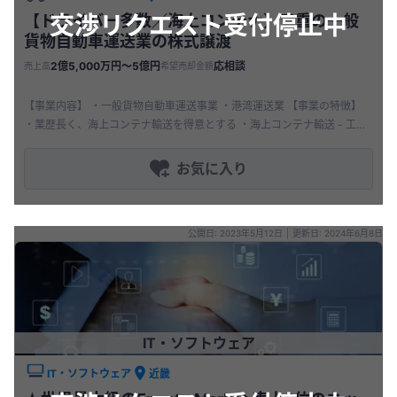
交渉リクエスト受付停止中
【ドライバー多数／海上コンテナ】三重の一般
貨物自動車運送業の株式譲渡
2億5,000万円〜5億円
応相談
売上高
希望売却金額
【事業内容】 ・一般貨物自動車運送事業 ・港湾運送業 【事業の特徴】
・業歴長く、海上コンテナ輸送を得意とする ・海上コンテナ輸送 - 工業
用原材料をはじめ日用品や食料品といった多種多様に富んでいる
お気に入り
公開日: 2023年5月12日
|
更新日: 2024年6月8日
IT・ソフトウェア
IT・ソフトウェア
近畿