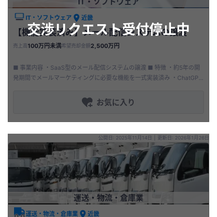
IT・ソフトウェア
IT・ソフトウェア
近畿
交渉リクエスト受付停止中
【機能実装済み】メール配信システムの譲渡
100万円未満
2,500万円
売上高
希望売却金額
■ 事業内容 ・SaaS型のメール配信システムの譲渡 ■ 特徴 ・約5年の開
発期間でメールマーケティングに必要な機能を一式実装済み ・ChatGPT
の連携による高度なパーソナライズ機能も具備 ・AP
お気に入り
公開日: 2025年11月14日
|
更新日: 2026年1月26日
運送・物流・倉庫業
運送・物流・倉庫業
近畿