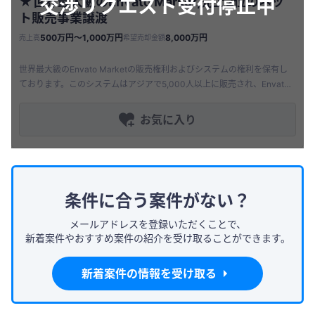
交渉リクエスト受付停止中
★世界最大級のEnvato Market,売上2位のネッ
ト販売事業譲渡
500万円〜1,000万円
8,000万円
売上高
希望売却金額
世界最大級のEnvato Marketの販売権利およびシステムの権利を保有し
ております。このシステムはアジアで5,000人以上に販売され、Envato
マーケットでも広く認知されています。 この事業は
お気に入り
条件に合う案件がない？
メールアドレスを登録いただくことで、
新着案件やおすすめ案件の紹介を受け取ることができます。
新着案件の情報を受け取る