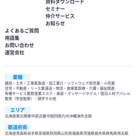
資料ダウンロード
セミナー
仲介サービス
お知らせ
よくあるご質問
用語集
お問い合わせ
運営会社
業種
建設・土木・工事業
製造・加工業
IT・ソフトウェア
卸売業・小売業
住宅・不動産・リース業
運送・物流・倉庫業
医療・介護・福祉関連
各種サービス業
飲食業
エステ・美容・マッサージ
ホテル・宿泊
人材
アパレル
教育（学習塾等）・語学
その他
エリア
北海道
東北
関東
中部
近畿
中国
四国
九州
沖縄
海外
全国
都道府県
北海道
青森県
岩手県
宮城県
秋田県
山形県
福島県
茨城県
栃木県
群馬県
埼玉県