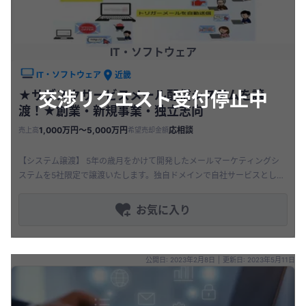
IT・ソフトウェア
IT・ソフトウェア
近畿
交渉リクエスト受付停止中
★サブスクサービスメール配信システムを譲
渡！★創業・新規事業・独立志向
1,000万円〜5,000万円
応相談
売上高
希望売却金額
【システム譲渡】 5年の歳月をかけて開発したメールマーケティングシ
ステムを5社限定で譲渡いたします。独自ドメインで自社サービスとして
運用してみませんか？独立開業、創業などの費用を抑えた新サービスと
活用
お気に入り
公開日: 2023年2月8日
|
更新日: 2023年5月11日