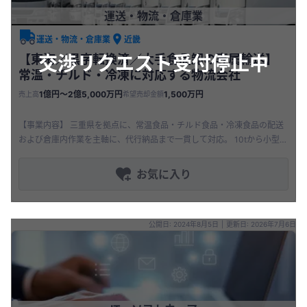
運送・物流・倉庫業
運送・物流・倉庫業
近畿
交渉リクエスト受付停止中
【東海／黒字転換済／大手食品卸の専属輸送】
常温・チルド・冷凍に対応する物流会社
1億円〜2億5,000万円
1,500万円
売上高
希望売却金額
【事業内容】 三重県を拠点に、常温食品・チルド食品・冷凍食品の配送
および倉庫内作業を主軸に、代行納品まで一貫して対応。 10tから小型ま
で複数の冷凍・冷蔵車を保有。 【商品・サービスの特徴】 常温か
お気に入り
公開日: 2024年8月5日
|
更新日: 2026年7月6日