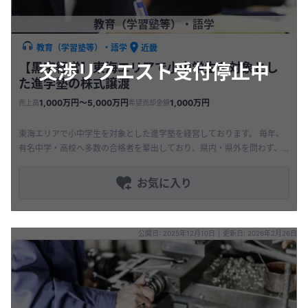
教育（学習塾等）・語学
教育（学習塾等）・語学
近畿
交渉リクエスト受付停止中
【黒字経営】東海エリアで小中学生を対象とし
た進学塾の株式譲渡
1,000万円〜5,000万円
1,000万円
売上高
希望売却金額
東海エリアで小中学生を対象とした進学塾を経営しております。 毎年、
有名中学・高校へ多数の合格者を輩出しており、県内・県外を問わず、
難関校への合格実績を積み上げて参りました。 結果、同地区において1
お気に入り
公開日: 2025年12月10日
|
更新日: 2026年2月26日