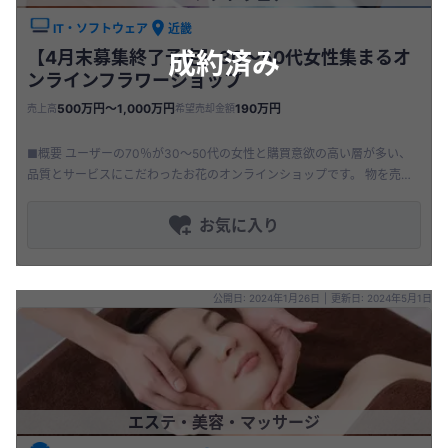
IT・ソフトウェア
近畿
成約済み
【4月末募集終了予定】30～50代女性集まるオ
ンラインフラワーショップ
500万円〜1,000万円
190万円
売上高
希望売却金額
■概要 ユーザーの70％が30～50代の女性と購買意欲の高い層が多い、
品質とサービスにこだわったお花のオンラインショップです。 物を売る
だけではなく、お花の使い方や選び方をお客様に提案できるよう、 「
お気に入り
公開日: 2024年1月26日
|
更新日: 2024年5月1日
エステ・美容・マッサージ