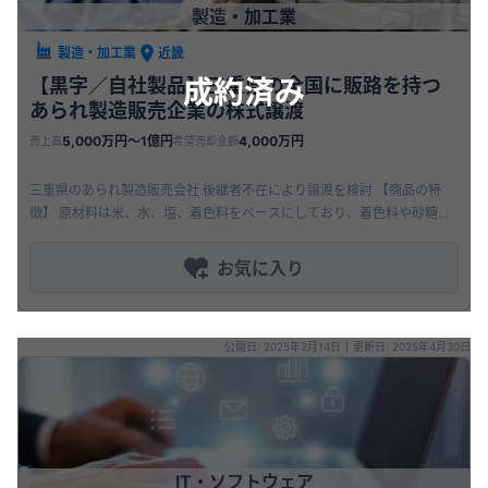
製造・加工業
製造・加工業
近畿
成約済み
【黒字／自社製品】三重県の全国に販路を持つ
あられ製造販売企業の株式譲渡
5,000万円〜1億円
4,000万円
売上高
希望売却金額
三重県のあられ製造販売会社 後継者不在により譲渡を検討 【商品の特
徴】 原材料は米、水、塩、着色料をベースにしており、着色料や砂糖を
代替することで健康食品への展開も可能 味に定評があり、リピーター続
お気に入り
公開日: 2025年2月14日
|
更新日: 2025年4月30日
IT・ソフトウェア