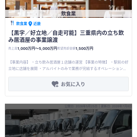
飲食業
飲食業
近畿
【黒字／好立地／自走可能】三重県内の立ち飲
み居酒屋の事業譲渡
1,000万円〜5,000万円
1,500万円
売上高
希望売却金額
【事業内容】 ・立ち飲み居酒屋１店舗の運営 【事業の特徴】 ・駅前の好
立地に店舗を展開 ・アルバイトのみで業務が完結するオペレーション体
制で店舗を運営 【買収メリット】 ・内装投資コスト、時間を大
お気に入り
公開日: 2026年5月25日
|
更新日: 2026年7月8日