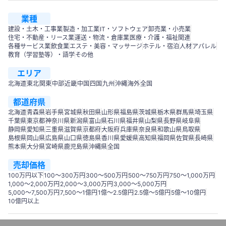
業種
建設・土木・工事業
製造・加工業
IT・ソフトウェア
卸売業・小売業
住宅・不動産・リース業
運送・物流・倉庫業
医療・介護・福祉関連
各種サービス業
飲食業
エステ・美容・マッサージ
ホテル・宿泊
人材
アパレル
教育（学習塾等）・語学
その他
エリア
北海道
東北
関東
中部
近畿
中国
四国
九州
沖縄
海外
全国
都道府県
北海道
青森県
岩手県
宮城県
秋田県
山形県
福島県
茨城県
栃木県
群馬県
埼玉県
千葉県
東京都
神奈川県
新潟県
富山県
石川県
福井県
山梨県
長野県
岐阜県
静岡県
愛知県
三重県
滋賀県
京都府
大阪府
兵庫県
奈良県
和歌山県
鳥取県
島根県
岡山県
広島県
山口県
徳島県
香川県
愛媛県
高知県
福岡県
佐賀県
長崎県
熊本県
大分県
宮崎県
鹿児島県
沖縄県
全国
売却価格
100万円以下
100〜300万円
300〜500万円
500～750万円
750〜1,000万円
1,000～2,000万円
2,000～3,000万円
3,000～5,000万円
5,000～7,500万円
7,500～1億円
1億～2.5億円
2.5億～5億円
5億～10億円
10億円以上