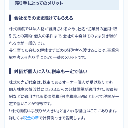
売り手にとってのメリット
会社をそのまま続けてもらえる
株式譲渡では法人格が維持されるため、社名・従業員の雇用・取
引先との契約・借入の条件まで、会社の中身はそのまま引き継が
れるのが一般的です。
長年育てた会社を解体せずに次の経営者へ渡せることは、事業承
継を考える売り手にとって一番のメリットです。
対価が個人に入り、税率も一定で低い
株式の売却代金は、株主であるオーナー個人が受け取ります。
個人株主の譲渡益には20.315%の分離課税が適用され、役員報
酬などに適用される累進課税（最高税率55%）と比べて税率が一
定で低いことが特徴です。
「株式譲渡は手残りが大きい」と言われる理由はここにあります。
詳しくは
税金の章
で計算例つきで説明します。