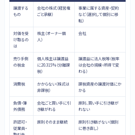
譲渡する
会社の株式（経営権
事業に属する資産・契約
もの
ごと承継）
など（選択して個別に移
転）
対価を受
株主（オーナー個
会社
け取るの
人）
は
売り手側
個人株主は譲渡益
譲渡益に法人税等（税率
の税金
に20.315%（分離課
は会社の規模・所得で変
税）
わる）
消費税
かからない（株式は
課税資産の譲渡対価にか
非課税）
かる
負債・簿
会社ごと買い手に引
原則、買い手に引き継が
外債務
き継がれる
れない
許認可・
原則そのまま継続
原則引き継げない（個別
従業員・
に巻き直し）
取引先