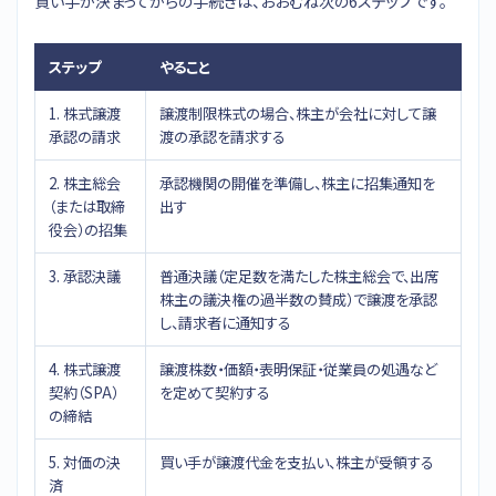
買い手が決まってからの手続きは、おおむね次の6ステップです。
ステップ
やること
1. 株式譲渡
譲渡制限株式の場合、株主が会社に対して譲
承認の請求
渡の承認を請求する
2. 株主総会
承認機関の開催を準備し、株主に招集通知を
（または取締
出す
役会）の招集
3. 承認決議
普通決議（定足数を満たした株主総会で、出席
株主の議決権の過半数の賛成）で譲渡を承認
し、請求者に通知する
4. 株式譲渡
譲渡株数・価額・表明保証・従業員の処遇など
契約（SPA）
を定めて契約する
の締結
5. 対価の決
買い手が譲渡代金を支払い、株主が受領する
済