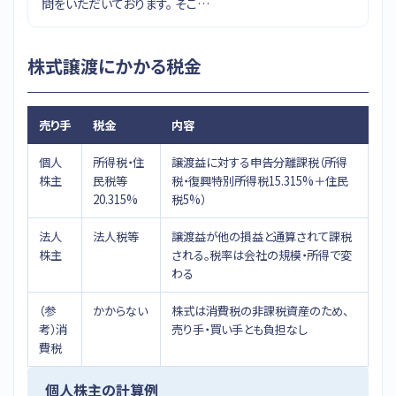
問をいただいております。 そこ…
株式譲渡にかかる税金
売り手
税金
内容
個人
所得税・住
譲渡益に対する申告分離課税（所得
株主
民税等
税・復興特別所得税15.315%＋住民
20.315%
税5%）
法人
法人税等
譲渡益が他の損益と通算されて課税
株主
される。税率は会社の規模・所得で変
わる
（参
かからない
株式は消費税の非課税資産のため、
考）消
売り手・買い手とも負担なし
費税
個人株主の計算例