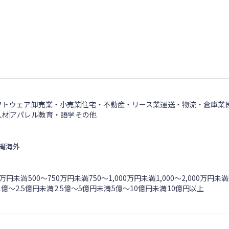
フトウェア
卸売業・小売業
住宅・不動産・リース業
運送・物流・倉庫業
人材
アパレル
教育・語学
その他
縄
海外
00万円未満
500～750万円未満
750〜1,000万円未満
1,000～2,000万円未満
1億～2.5億円未満
2.5億～5億円未満
5億～10億円未満
10億円以上