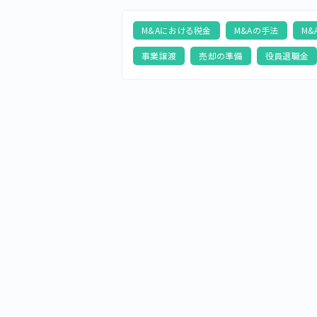
M&Aにおける税金
M&Aの手法
M&
事業譲渡
売却の準備
役員退職金