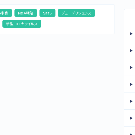
A事例
M&A戦略
SaaS
デューデリジェンス
新型コロナウイルス