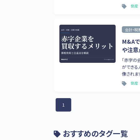
倒産
会計・税
M&A
や注意
「赤字の
ができる
像されます
倒産
1
おすすめのタグ一覧