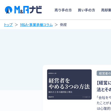
売り手の方
買い手の方
売却
トップ
M&A・事業承継コラム
倒産
経営者の
【経営
法とそ
「会社を
たことが
は心理的