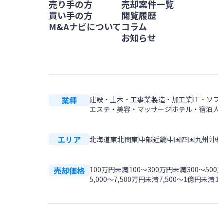
売り手の方
売却案件一覧
買い手の方
閲覧履歴
M&Aナビについて
コラム
お知らせ
業種
建設・土木・工事業
製造・加工業
IT・ソ
エステ・美容・マッサージ
ホテル・宿泊
エリア
北海道
東北
関東
中部
近畿
中国
四国
九州
沖
売却価格
100万円未満
100〜300万円未満
300〜5
5,000～7,500万円未満
7,500～1億円未満