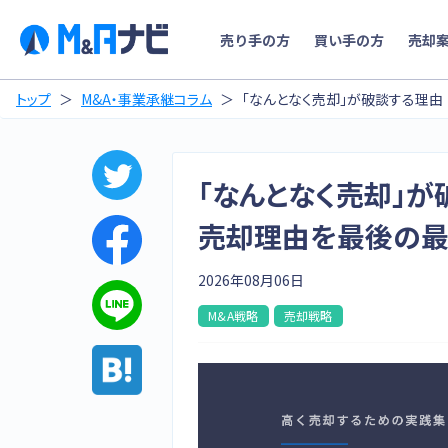
売り手の方
買い手の方
売却
トップ
M&A・事業承継コラム
「なんとなく売却」が破談する理
「なんとなく売却」
売却理由を最後の最
2026年08月06日
M&A戦略
売却戦略