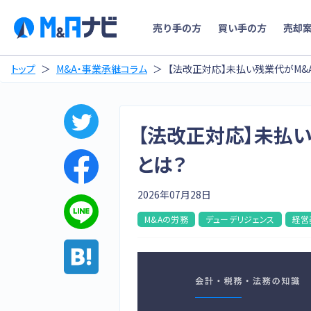
売り手の方
買い手の方
売却
トップ
M&A・事業承継コラム
【法改正対応】未払い残業代がM&
【法改正対応】未払
とは？
2026年07月28日
M&Aの労務
デューデリジェンス
経営