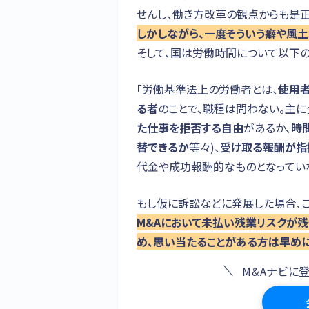
せんし、働き方改革の観点からも是正
しかしながら、一度そういう癖や風土
そして、国は労働時間について以下の
「労働基準法上の労働者とは、
使用
る者
のことで、職種は問わない。主
た仕事を拒否する自由
があるか、
時
替できるか
等々)、
受け取る報酬が指
代金や成功報酬的なものとなっていな
もし仮に訴訟などに発展した場合、
M&Aにおいて未払い残業リスクが残
め、思い当たることがある方は早めに
M&Aナビに