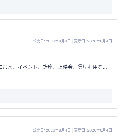
拡大、自社製造の再開により売上拡大が期待できる
・賃貸借契約の引継ぎが必要
公開日: 2026年8月4日
更新日: 2026年8月4日
ィ拠点として利用されています。 店舗は約
います。また、条件に応じて住居部分を含めた引継
・設備導入後約1年 ・ブランド・屋号・SNS引継
、ファミ
・通常営業時は地域住民が中心で、イベント開催時
公開日: 2026年8月4日
更新日: 2026年8月4日
、土地・建物を含む不動産売買など、引継ぎ方法に