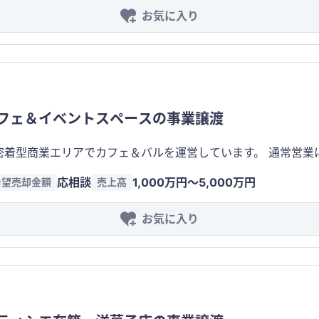
お気に入り
促基盤があり、情報発信を継続可能 ・営業日数や営業時間の
ンチャイズ契約等の制約なし） ・製造設備一式を譲渡対象 
フェ＆イベントスペースの事業譲渡
リアでカフェ＆バルを運営しています。 通常営業に加え、イベント、講座、上映会、貸切利用な
できる店舗です。 地域団体や行政との連携実績があり、コミュニテ
応相談
1,000万円〜5,000万円
希望売却金額
売上高
ヤード・個室を備え、厨房設備・音響設備・映像設備も完備して
与し、固定メニュー
お気に入り
利益改善が期待できます。 ■特徴 ・地域密着型の飲食店 ・行政・地域団体との連携実績 ・イ
ウ ・店舗兼住宅として利用可能 ・厨房・音響・映像設備完備 
による引継ぎ・地域紹介可能 ・収益改善余地が大きい事業 ■主な顧客 ・近隣に居住する主婦層
 ・地域イベントや講座、貸切利用を目的とする個人・団体 
税込） ※上記は主に店舗内装、厨房機器、什器備品、音響・映像設
渡価格です。 ※1階店舗のみの賃貸、2階住居を含む一括賃貸