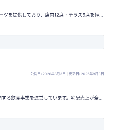
用は、本人
能 ・屋号、ロゴ、ホームページ、SNS等の引継
現オーナーによる地域関係者の紹介や引継ぎ支援が
店舗では経験豊富なパティシ
・建物の一部に未登記部分があるため、不動産売買
配合表も引継ぎ可能で、事業承継後もスムーズな運
表の引継ぎ可能 主な顧客 地域住民
 売却希望金額 200万円 ※
 ・
公開日: 2026年8月3日
更新日: 2026年8月3日
改善余地あり ・従業員の継続雇用については相談
開する飲食事業を運営しています。宅配売上が全体
業から約10年以上の運営実績があり、野菜を多く
相談可能） 【特徴・強み】 ・宅
供し、差別化されたコンセプトを確立 ・創業10年