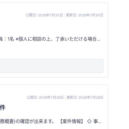
験価値」**を提供できることが最大の強みです。
用が多く、価格競争に巻き込まれにくい独自のポジ
公開日: 2026年7月30日
更新日: 2026年7月30日
きな資産の一つです。 さらに、本案件
ています。イベント開催、企業パーティー、貸切営
。 営業に必要な設備や店舗運
可能です。一定期間のサポートも予定しており、ス
万 ※オーナーは経営面のみ対応で、現場に出ておりま
能です 店舗や事業所の特定を防
ます。 守秘義務のため、店舗
締結後に、売上・利益・営業状況・譲渡条件などの
ンスにこだわったオリジナル塩。 定期納品先や大
とのご縁を心よりお待ちしております。
験の方でも、具材
公開日: 2026年7月29日
更新日: 2026年7月29日
件
出来ます。 【案件情報】 ◇ 事業
開) ◇ 所在地：中部地方、九州地方、東北地方