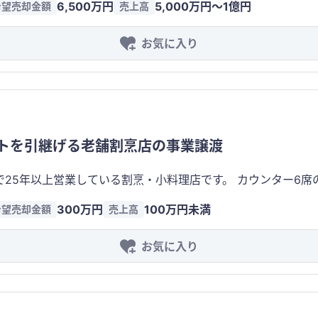
6,500万円
5,000万円〜1億円
希望売却金額
売上高
理可能です 千葉駅徒歩圏内で営業するダイニングバー・レストラン事業です。 異国情
常空間の中で、無国籍料理と豊富なドリンクを提供し、普段使
お気に入り
います。 通常営業による安定した売上に加え、貸切営業やパーティープランなど高単価
数の収益源を持つ事業モデルを構築しています。 20代～50代を中心とした幅広い層のお客様が来店
て様々なシーンで利用されています。 駅近という立地を活かし、新規顧客とリピーターの双方を取
彩なアルコール・ノンアルコールドリンクを提供して
トを引継げる老舗割烹店の事業譲渡
音響設備なども活用できるため、宴会やイベント需要にも対応していま
確保しながら、宴会や貸切予約では一度にまとまった売上を計
直送の仕入ネットワークを構築しており、市場や生産者との取引ルー
300万円
100万円未満
希望売却金額
売上高
です。 店舗は数年前に全面改装済みで、厨房設備・什器・食器
 ・家賃：12万円（税別） ・店
来店数に売上が左右されますが、本事業では企業宴会や歓送迎
お気に入り
産地直送ルートを引継ぎ可能 ・全面改装済みで営
約で大きな売上を確保できる収益構造を構築しています。最大
低固定費で運営可能な小規模店舗 ・駅徒歩圏内の立地 ・予約主体の営業スタイ
利用や一人利用の中高年層が多く来店しています。 客単価は約1万～
ることから客単価を高めやすく、コース販売や飲み放題、イ
ことで利益率の向上も期待できます。 「駅近」「非日常空間」「高単価パーティー需要」「リピー
業承継 ・営業設備・食器を含めた居抜き譲渡 ・仕入ルートの
つを兼ね備えた、安定性と成長性を両立できるダイニング事業で