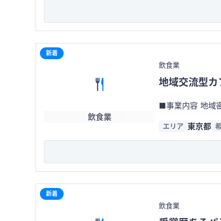
・SNSによる販
■主な顧客 ・近隣に居住する40～60代を中心とした一般消費者 ・ファミリー層やリピーターの利用が中心 ■売却希望金額 100
万円（税込） ■特記事項 ・レシピ・仕入先・運営ノウハウの引継ぎ可能 ・必要に応じて別拠点からの商品供給も相談可能 ・屋号
の変更可能（フラ
新着
飲食業
地域交流型カ
■事業内容 地域密着型商業エ
飲食業
ど、多目的に活用
東京都
エリア
80㎡、バック
ぎも相談可能です。 現状は運営体制の影響により収益性に改善余地がありますが、買い手が店舗運営へ直接関
導入や人員配置を最適化することで
ベント集客ノウハ
ぎ相談可能 ・現オーナー
リー層、高齢者層
新着
には広域からの来店もあります。 ■売却希望金額 1,300万円（
飲食業
備等を含む事業譲