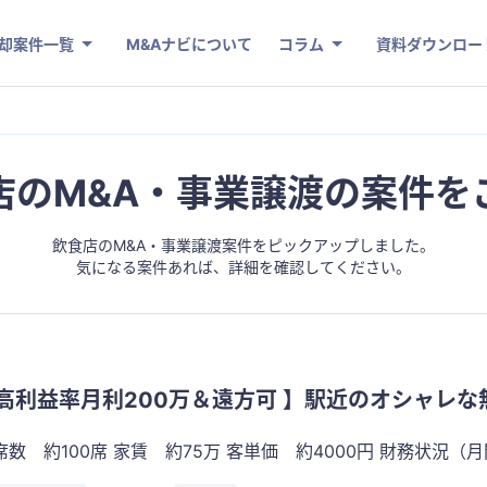
却案件一覧
M&Aナビについて
コラム
資料ダウンロー
店のM&A・事業譲渡の案件を
飲食店のM&A・事業譲渡案件をピックアップしました。
気になる案件あれば、詳細を確認してください。
高利益率月利200万＆遠方可 】駅近のオシャレな
 家賃 約75万 客単価 約4000円 財務状況（月間） 売上高：約800万 仕入れ：約200万 人件
その他家賃等経費：約200万円 営業利益：約200万 ※オーナー