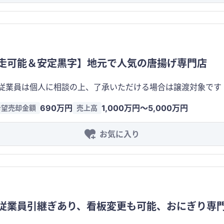
・駅徒歩圏内の立地で、集客・採用の双方に優位性あり ・厨
の双方に柔軟に対応可能 【主な顧客】 健康志向の個人顧客を中心に、宅配・テイクアウト利
います。店内利用は完全予約制としており、少人数での会食などにも対応してい
・営業ノウハウ ・取引先 ・従業員 ・在庫 ・賃貸借契約（または建物売買
走可能＆安定黒字】地元で人気の唐揚げ専門店
望 ・オーナーによる引継ぎ協力可能 ・譲渡理由は事業の選択
 ・法人向け弁当や貸切利用など、新たな販路開拓の余地あり
従業員は個人に相談の上、了承いただける場合は譲渡対象です 席数 1
高：約180万 仕入れ：約80万 人件費：約30万 その他家賃等
690万円
1,000万円〜5,000万円
希望売却金額
売上高
に出ておりません ※完全自走＆安定黒字経営のため、遠方の方でも管理可能
として、多くのリピーターに支えられながら営業を続けており、「今日は
お気に入り
」と日常的に選ばれるブランドを確立しています。揚げたて・
いシーンで利用されています。 近年も中食・テイクアウト市場は堅調に推移しており、比較的景
徴です。 主な顧客は近隣にお住まいのファミリー層、会社員、学生、ご年配の方など幅
リピーター比率が高いことが特徴です。 地域のお客様との信頼関係が構築されており、口コミによ
を中心に、お弁当や各種サイドメニューなど、日常使いしやすい
従業員引継ぎあり、看板変更も可能、おにぎり専
」を追求。ボリューム・価格・品質のバ
ら支持されています。 専門店ならではの商品力により、普段のおかずだけでなく、手土産や