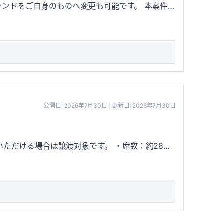
ドをご自身のものへ変更も可能です。 本案件
こしひか
切れの良い宮城県産の寒流のりを採用するなど、素
・おかず・ランチ・差し入れなど、多様な需要が年
を生み出しています。 近年、おにぎり
やすい業態です。 また、メニュー構
女問わず幅広い世代から支持されています。本案件
、人材教育にかかる負担を抑えながら営業できる点
ー」によって差別化を図っています。 また、
を実現できます。 さらに、地域で認
る場合に必要となる広告宣伝費や認知獲得コストを
公開日: 2026年7月30日
更新日: 2026年7月30日
らご年配のお客様まで、誰もが気軽に立ち寄れる居
道に乗せやすい環境が整っています。 テイク
態
要とされる存在」として愛され続けている点が大き
など、新たな販路を追加しやすい点も魅力です。既
ブランド展開を検討される事業者様にも適した案件
へ参入される方にも安心してスタートしていただけ
おりません ※完全自走＆黒字経営のため、遠方の方
再現性が高く、多店舗展開やフランチャイズ化など
。 「おにぎりを販売するお
です。料理を提供するだけではなく、お客様に「驚
。 一般的なレストランでは価