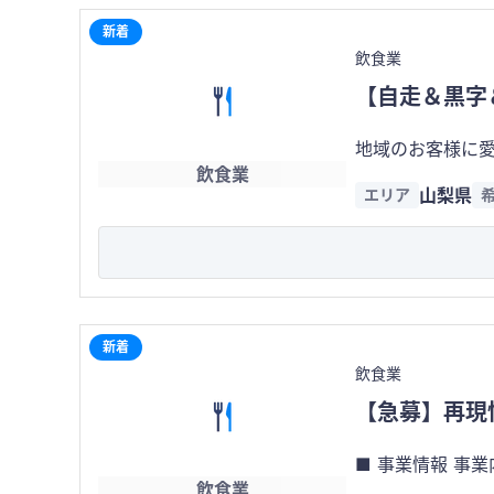
格や立地による競
新着
そのため、誕生
飲食業
ションを確立しています。 SNSとの親和性も非常に高く、お客様自身が写真や動
【自走＆黒字
ミや紹介による自然
は飲食事業だけ
地域のお客様に愛されているおにぎり専門店
業、観光需要の取り込
飲食業
譲渡対象です。 ・テイクアウト専門店です。 ・家賃：10万円 ・客単価：約1,300円 ・財務状況（月間） 売上高：約170万 仕入
営のノウハウは
山梨県
エリア
れ：約55万 人
ムーズな事業承継を実現できる体制を整え
せん ※完全自走＆安
観光・エンターテイ
ぐために、これ以上の詳細な情
名・所在地・詳
シーンを完備。 
詳細資料をご案内いたします。 「食事をする場所」ではなく、「何度
口取引先、イベント出店先、仕入先な
二の価値を次の
り、人が握る以上にふん
新着
の仕込みから運
飲食業
【急募】再現
■ 事業情報 事業内
飲食業
内容：ヘルシーフ