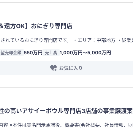
争が避けられませんが、本案件は**「ここでしか味わえない体
日・記念日・家族のお祝い・デート・観光など、特別な日の利
画を投稿したくなる体験を提供できるため、口コ
＆遠方OK】おにぎり専門店
な集客が期待できます。広告費だけに依存しない集客力は、本事業の大
でなく、エンターテインメント事業としても高い将来性を備え
です。 ・エリア：中部地方 ・従業員：1名 ※個人に相談の上、了承いただける場合は
みなど、売上拡大につながる施策を柔軟に展開できるポテンシャルがあります
もちろん、事業を継続するための運営体制についても引継ぎが
550万円
1,000万円〜5,000万円
希望売却金額
売上高
件費：約40万 その他家賃等経費：約25万円 営業利益：約50
ています。 本案件は、飲食業への参入を検討されている企業様だけでなく、レジャー・
定黒字経営のため、遠方の方でも管理可能です ※完全にリモートでの運営が可
ンメント分野への事業拡大を目指す企業様にとっても魅力的な投資機会となり
お気に入り
報は、実名開示後にお伝えいたします。 おにぎりのサイズや硬さを自由に調整できる、おにぎりマ
細な財務情報等は公開しておりません。秘密保持契約（NDA）
時間が経っても美味しさが続く独自の炊飯技術。 ミネラルバラ
でも訪れたくなる感動体験を提供する場所」。 この唯一無
ども引き継ぎ可能。 さらに、世界でも数台しかない特別なおにぎりマシーンを導入してお
オーナー様へ引き継ぎ、さらなる成長につなげていただける方
わりとしたおにぎりを、約3倍のスピードで作ることができます。 おにぎり作りが未経
営まで丁寧にサポートいたしますので、ご安心ください。
性の高いアサイーボウル専門店3店舗の事業譲渡案
容 ※本件は実名開示承諾後、概要書(会社概要、社員情報、財務概要)の確認が
ードとして人気の高いアサイーボウル専門店の運営(複数店舗展