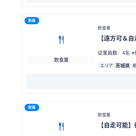
以上の営業実績 
事業を開始可能 ・建物は賃貸・売買
用者が多数を占めて
新着
万円（税込） ※建物を購入する場合は別途協議となります。賃貸借契約での引継ぎも可能です。 【譲渡対象】 ・店舗内装・厨房
飲食業
設備・什器備品一式 
【遠方可＆自
員の継続雇用を希
売上向上余地あり
従業員数 4名 ※
飲食業
状況（月間） 売上
茨城県
エリア
営面のみ対応で、現場
た、からあげ専門店の運営事業です。 地域密着型の店舗
唐揚げにしよう
ら夕食需要、ランチ需要まで幅広
気の影響を受けにくい業態であることも特
広い世代です。 夕食のおかずとしての利用はもちろん、お弁当やランチ、差し入れ、イベント利用など、日常生活に密着した商品
新着
であるため、来店頻度が高く、
飲食業
る新規顧客獲得も期待できます。 看板商品である揚げたて唐揚げ
【自走可能】
商品を提供しています。 素材や味付け、揚げたて品質にこだわり、「また食べたくなる味
ランスに優れ、幅広い年代のお客様か