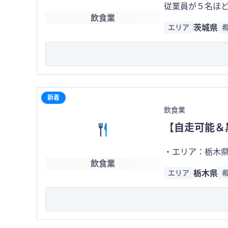
従業員が５名ほど
差し入れなど様々な用途で利用されています。
飲食業
は、単なるおにぎり専門店ではありません。 「
しないスムーズな商品提供体制を構築して
茨城県
エリア
店づくり」をコンセプトに
も効率的な店舗運営が可能です。 日常的に購入しやすい価格帯で
りを使用。さら
上基盤の形成に寄与しています。 本事業最大の魅力は、高い利益
材選びにも一切妥協していません。 毎朝炊き上げたご飯を
い世代に支持さ
を徹底。大量生産で
間を通して安定して
専門店市場は健
成が比較的シン
は、その成長市場
も大きな強みです。
新着
本ブランドの魅力は商品だけではありません。
知されたブラン
飲食業
や地域の方々が
大幅に抑えること
【自走可能＆
心地の良い空間
アウト業態であ
な強みです。 営業に必要な設備や運営ノウハウ、商品づくりの考え方などについても引継ぎが可能であり、一定期間のサポート体
存事業を安定的
・エリア：栃木県 ・従業員：10名 ※店長・アルバイトは個人に相談の上、了承いただける場合は譲渡対象です。 ・席数：
制も予定してお
です。 「安定した需要」「効率的な運営」「高いリピート率」の3つを兼ね備えた、収益性と成長性のバランスに優れた事業であ
飲食業
・家賃：18万円 ・客単価：約3,500円 ・財務状況（月間） 売上高：約150万 仕入れ：約20万 人件費：約60万 その他家賃等経
ます。 さらに、おにぎりという業態はテイクアウト需要との親和性が高く、今後はデリバリー、法人向け販売、イベント出店、商
ることが、本案
栃木県
エリア
費：約50万円 
業施設への展開
でも管理可能です ※完全にリモートで
も視野に入れられるポテンシャルを持つ
にお伝えいたします。 「飲食店」ではなく、「感動を提供するテーマパーク型レストラン」。 本
せんが、秘密保持契約
ジックを融合さ
店」ではなく、人と人をつなぎ、
き」と「感動」という
オーナー様との