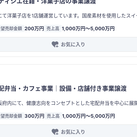
ティシエ在籍・洋菓子店の事業譲渡
契約費・売買価格が発生します。詳細は個別協議となります。 ■特記事項 ・従業員の継続雇
手の運営方針により相談可能 ・店名、業態、メニューの変更可
厨房機器、内装、什器、音響・映像設備一式を引継ぎ可能 ・
アへの掲載実績があり、観光客や地域顧客から一定の認知を獲得しています。 
の賃貸、住居付き賃貸、不動産売買の各スキームを相談可能 
200万円
1,000万円〜5,000万円
希望売却金額
売上高
担っており、高品質な製菓技術を強みとしています。レシピや
お気に入り
った商品力 ・メディア掲載によ
要を取り込める立地 ・ブランド展開の拠点として活用可能 ・レシピ・配合
ーツ愛好者が来店しています。品質を重視する顧客層を中心に支持されています。
円）の引継ぎを希望します。詳細は個別協議となります。 譲渡対象 ・店舗内装 ・製造設備・厨房機器
・営業権 ・賃貸借契約 ・取引先 特記事項 ・オーナーによる引継ぎ支援可能 ・譲渡理由は体調面
担 ・営業時間や販売チャネルの拡充、仕入れ改善により収益
配弁当・カフェ事業｜設備・店舗付き事業譲渡
大阪府内にて、健康志向をコンセプトとした宅配弁当を中心に展
事業モデルで、店内飲食は完全予約制にて営業しています。創
300万円
1,000万円〜5,000万円
希望売却金額
売上高
舗 ・店舗面積：約20坪 ・営業形態：宅配・テイクアウト中心（店内飲食
従業員：アルバイト5名 ・店舗物件：オーナー所有物件（賃貸・売買いずれも
お気に入り
90％を占める安定した事業モデル ・健康志向のメニューを提