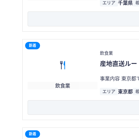
千葉県
エリア
走＆安定黒字経営のため、遠方の方でも管
緒あふれる非日
式二次会まで幅広い利用シーンに対応して
商品の販売も行っており、複
されています。 会社員や学生、カップル、友人同士の利用に加え、企業宴会、歓送迎会、忘新年会、ウェディング二次会など団体
利用の需要も高く、年間を通じ
新着
り込みやすい点も特徴です。 無国籍料理を中心としたフードメニューと、多
飲食業
います。 さらに、貸切パーティープランや飲み放題付きコースなど、高付加価値の商品も展開しており、お客様の利用目的に合わ
産地直送ルー
せた柔軟なサービス提供が可能です。 プロジェクターや
す。 店舗営業を中心に、通常来店・コース予約・貸切予約を組み合わせた営業スタイルを採用しています。 通常営業では日々の
事業内容 東京都で25年以上営業している割烹・小料理店です。 カウンター6席の店舗で予約営業を中心に運営しており、落ち着
安定した売上を
飲食業
いた空間で和食を提供しています。 北海道を中心とした産地
っています。 また、駅近という好立地により集客力が高く、各種予約媒体やSNSとの相性も良好で、継続的な集客が期待できま
東京都
エリア
トも引継ぎ可能
す。 本事業最大の魅力は、通常営業と貸切営業を組み合わせた、高収益を目指しやすいビジネスモデルにあります。 一般的な飲
営業を開始できます。 ・店舗数：1店舗 ・店舗面積：約10.5坪 ・席数：6席 ・従業員：代表者のみ
食店では日々の
舗物件：賃貸（普通借家） 特徴・強み ・業歴25年以上 ・北海道を中心とした
ことで、一度の予
業設備一式を譲渡 ・
優位性です。 また、料理だけでなく空間そのものに価値があるため、価格競争に巻き込まれにくく、高い顧客満足度とリピートに
客を中心に、会食
つながりやすい点も強みです。 さらに、ドリンク比率の高い業態であ
金額 300万円（税別） 譲渡対象 ・賃貸借契約 ・厨房設備 ・什器備品 ・食器 ・営業ノウハウ ・仕入先 ・営業権 特記事項 ・後
ベント利用などを組み合わせる
新着
継者不在による事
ター需要」の4