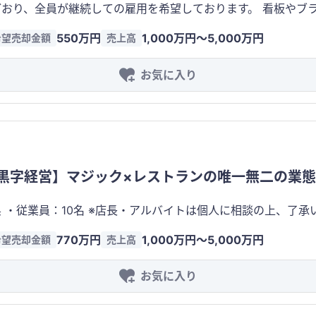
おり、全員が継続しての雇用を希望しております。 看板やブラン
 店舗でのテイクアウト販売を中心に、電話注文などにも対応し、お客様をお待たせ
毎日食べても飽きない、本当に美味しいおにぎり」と「地域に愛される温かいお
います。 回転率が高く、比較的シンプルなオペレーションで運営できるため、少人数で
550万円
1,000万円〜5,000万円
希望売却金額
売上高
、多くのお客様から支持をいただいているブランドです。 主役となるお米には、厳選した国産
あることから、リピーターの獲得につながりやすく、安定した売
に、お米本来の甘みを最大限に引き立てるため、香り豊かで歯
率を目指しやすいビジネスモデルにあります。 からあげは幅広
お気に入り
、一つひとつ丁寧に手握りし、できる限り作りたてをご提供すること
れる定番商品であり、景気の影響を受けにくく、日常的な食事
は表現できない、手作りならではの温もりと品質が、多くのリピーター
います。そのため、継続的なリピート需要を獲得しやすく、売上が安定し
康志向や和食人気の高まりを背景に注目を集めており、老若男
プルで、調理工程やオペレーションも効率化しやすいことから
の中でも「素材へのこだわり」と「温かみのあるブランドストーリ
限られた人数でも運営しやすく、人件費をコントロールしやすい収益構造
 「地域のコミュニティを育む場所」であることも大きな価値です。 働くお母さん
ドと既存顧客基盤を引き継ぐことで、ゼロから店舗を立ち上げ
活躍できる職場環境を大切にし、小さなお子様連れのご家族か
が可能です。開業当初から一定の集客が期待できるため、事業を軌
黒字経営】マジック×レストランの唯一無二の業
づくりを実現しています。単なる飲食店ではなく、「地域に必
ることから、デリバリー、企業・団体向け注文、イベント出店
に運営しながら売上拡大を目指せる余地があり、多店舗展開や
約28席
ります。そのため、飲食業経験者はもちろん、新たに飲食事業
件最大の強みです。
770万円
1,000万円〜5,000万円
希望売却金額
売上高
営業利益：約20万 ※オーナーは経営面のみ対応で、現場に出て
など、事業拡大の可能性も十分に秘めています。小規模ながら
の運営が可能です 店舗や事業所の特定を防ぐために、これ以上の詳細な情報は、実名開示後
ブランドです。 守秘義務のため、店舗名や所在地、財務情報などの詳細は公開しておりま
お気に入り
案件は、食事と本格ステージマ
（NDA）締結後に売上・利益・譲渡条件などの詳細資料をご案内いたします
せた、国内でも希少な体験型エンターテインメントレストラン
地域に笑顔を届けるブランド。 その想いと価値を受け継ぎ、さらに成長させていただける新たな
忘れられない体験を届けることで、高い満足度とリピート率を実現しています
ご縁をお待ちしております。