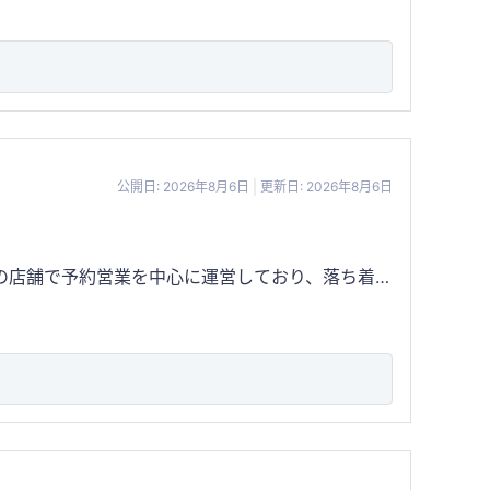
いからデート、女子会、歓送迎会、企業宴会、結婚
公開日: 2026年8月6日
更新日: 2026年8月6日
上できるため、売上の波を抑えやすい収益構造とな
を含めた居抜き譲渡となるため、初期投資を抑えて
会、ウェディング二次会などの貸切需要を取り込む
120名まで対応できるキャパシティは大きな競争
ル 主な顧客 近隣住民や常連
2万円で、予約利用が中心です。 売却希望
紹介可能 ・店舗内見対応可能 ・閉店予定のため早
あり、既存事業としての継続はもちろん、多店舗