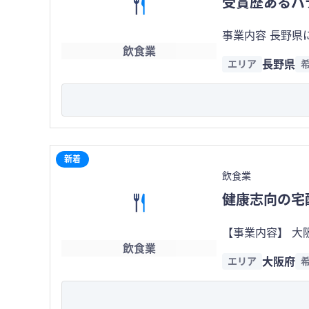
受賞歴あるパ
より別途賃貸条件・物件
の意向および買い
事業内容 長野県にて洋菓子店を1店舗運営しています。国産素材を使用したスイーツを提供しており、店内12席・テラス6席を備え
ぎは相談可能 ・
飲食業
ています。地元メディ
可能 ・店舗のみ
長野県
エリア
エが商品開発を
時は確認が必要
営が可能です。 ・店舗数：1店舗 ・席数：18席（店内12席・テラス6席） ・従業員：2名 ・店舗物件：賃貸 ・譲渡資産：約650万
円相当（製造設備等） 特徴・強み ・受賞歴のあるパティシエによる商品開発 ・国産素材にこだわ
る認知度 ・観光需
に加え、観光客やスイ
リース契約（約1,500万
新着
営業ノウハウ ・レシピ・配合表 
飲食業
による事業継続負
健康志向の宅
となります
【事業内容】 
飲食業
の約9割を占める
大阪府
エリア
使用したメニューを強みとしています。 ・店舗数：1店
は完全予約制） ・
配売上が全体の約