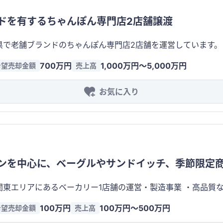
リース契約なし ・賃貸借契約は大家・管理会社へ相談済み
展開のベースとしても魅力的な案件です。
ドを有するちゃんぽん専門店2店舗譲渡
県で老舗ブランドのちゃんぽん専門店2店舗を運営しています。
認知度と集客力を有しています。 店舗はいずれも少人数で運営可能なオペレーションを構築して
700万円
1,000万円〜5,000万円
希望売却金額
売上高
舗展開やブランド活用との親和性が高い案件です。 ■特徴 メディア露出多数 Google等で高評価 
 FC展開・横展開可能 ■譲渡対象 店舗設備 営業権 ブランド レシピ・ノウハウ SNS 従業員
お気に入り
契約 ■売却価格 700万円（2店舗一括）
ンを中心に、ベーグルやサンドイッチ、季節限定
売 ・店舗内にパン製造設備一式を備えており、自社製造・外部
100万円
100万円〜500万円
希望売却金額
売上高
員不足により週3日営業（別拠点からの応援体制） ■特徴 ・パン製造設備一式を譲渡対象とし、初期投
始が可能 ・レシピや仕入先情報、運営ノウハウの引継ぎが可