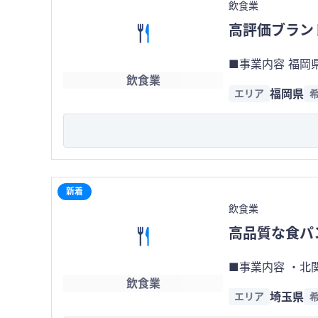
飲食業
期譲渡を希望 ・
展開やブランド
高評価ブラン
■事業内容 福岡
飲食業
り、継続的なメディア露出による
福岡県
エリア
おり、飲食事業者による多店
舗ブランド 少人数運営 2店舗一括取得
賃貸借
新着
飲食業
高品質な食パ
■事業内容 ・北関東エリアにあるベーカリー1店舗の運営・製造事業 ・高品質な食パンを中心に、ベーグルやサンドイッチ、季節
飲食業
限定商品などを販
埼玉県
エリア
約7.6万円／月 ・現在は人
資を抑えて営業開