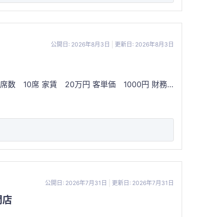
房設備一式を引継ぎ可能なため、初期投資を抑えて
ます。 【売却希望金額】 300
公開日: 2026年8月3日
更新日: 2026年8月3日
） ・営業権 【特記事項】 ・従業
と集中 ・営業時間の拡大や店内営業の強化により
0席 家賃 20万円 客単価 1000円 財務
経費：約40万円 営業利益：約30万 ※オーナーは経
です テイクアウトを中心とし
できたてにこだわった商品を提供し、おかず需要か
公開日: 2026年7月31日
更新日: 2026年7月31日
門店