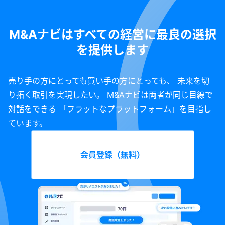
M&Aナビはすべての経営に最良の選択
を提供します
売り手の方にとっても買い手の方にとっても、 未来を切
り拓く取引を実現したい。 M&Aナビは両者が同じ目線で
対話をできる 「フラットなプラットフォーム」を目指し
ています。
会員登録（無料）