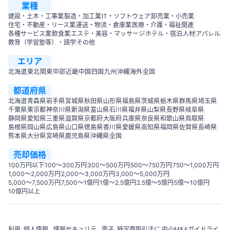
業種
建設・土木・工事業
製造・加工業
IT・ソフトウェア
卸売業・小売業
住宅・不動産・リース業
運送・物流・倉庫業
医療・介護・福祉関連
各種サービス業
飲食業
エステ・美容・マッサージ
ホテル・宿泊
人材
アパレル
教育（学習塾等）・語学
その他
エリア
北海道
東北
関東
中部
近畿
中国
四国
九州
沖縄
海外
全国
都道府県
北海道
青森県
岩手県
宮城県
秋田県
山形県
福島県
茨城県
栃木県
群馬県
埼玉県
千葉県
東京都
神奈川県
新潟県
富山県
石川県
福井県
山梨県
長野県
岐阜県
静岡県
愛知県
三重県
滋賀県
京都府
大阪府
兵庫県
奈良県
和歌山県
鳥取県
島根県
岡山県
広島県
山口県
徳島県
香川県
愛媛県
高知県
福岡県
佐賀県
長崎県
熊本県
大分県
宮崎県
鹿児島県
沖縄県
全国
売却価格
100万円以下
100〜300万円
300〜500万円
500～750万円
750〜1,000万円
1,000～2,000万円
2,000～3,000万円
3,000～5,000万円
5,000～7,500万円
7,500～1億円
1億～2.5億円
2.5億～5億円
5億～10億円
10億円以上
利用
個人情報
情報セキュリテ
電子
特定商取引法に
中小M&Aガイドライ