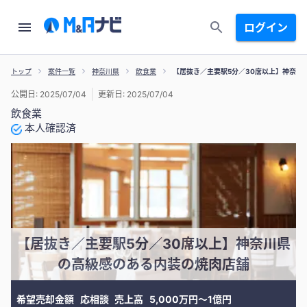
ログイン
トップ
案件一覧
神奈川県
飲食業
【居抜き／主要駅5分／30席以上】神奈川
公開日: 2025/07/04
更新日: 2025/07/04
飲食業
本人確認済
【居抜き／主要駅5分／30席以上】神奈川県
の高級感のある内装の焼肉店舗
希望売却金額
応相談
売上高
5,000万円〜1億円