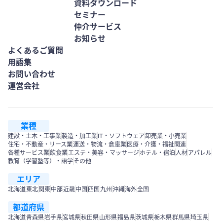
資料ダウンロード
セミナー
仲介サービス
お知らせ
よくあるご質問
用語集
お問い合わせ
運営会社
業種
建設・土木・工事業
製造・加工業
IT・ソフトウェア
卸売業・小売業
住宅・不動産・リース業
運送・物流・倉庫業
医療・介護・福祉関連
各種サービス業
飲食業
エステ・美容・マッサージ
ホテル・宿泊
人材
アパレル
教育（学習塾等）・語学
その他
エリア
北海道
東北
関東
中部
近畿
中国
四国
九州
沖縄
海外
全国
都道府県
北海道
青森県
岩手県
宮城県
秋田県
山形県
福島県
茨城県
栃木県
群馬県
埼玉県