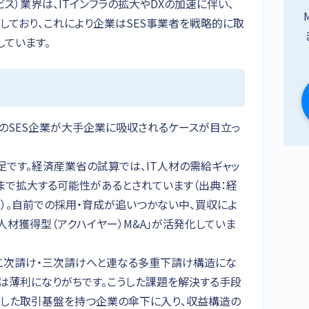
ビス）業界は、ITインフラの拡大やDXの加速に伴い、
しており、これにより企業はSES事業者を戦略的に取
しています。
規模のSES企業が大手企業に吸収されるケースが目立っ
足です。経済産業省の試算では、IT人材の需給ギャッ
模まで拡大する可能性があるとされています（出典：経
」）。自前での採用・育成が追いつかない中、買収によ
人材獲得型（アクハイヤー）M&A」が活発化していま
ら二次請け・三次請けへと連なる多重下請け構造にな
業は薄利になりがちです。こうした課題を解決する手段
定した取引基盤を持つ企業の傘下に入り、収益構造の