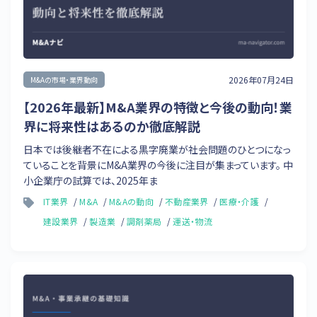
2026年07月24日
M&Aの市場・業界動向
【2026年最新】M&A業界の特徴と今後の動向！業
界に将来性はあるのか徹底解説
日本では後継者不在による黒字廃業が社会問題のひとつになっ
ていることを背景にM&A業界の今後に注目が集まっています。 中
小企業庁の試算では、2025年ま
IT業界
M&A
M&Aの動向
不動産業界
医療・介護
建設業界
製造業
調剤薬局
運送・物流