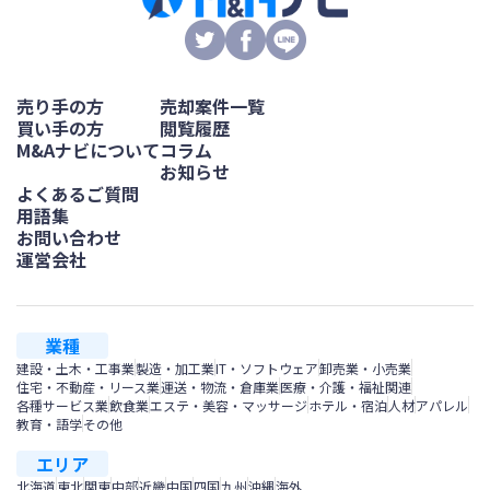
売り手の方
売却案件一覧
買い手の方
閲覧履歴
M&Aナビについて
コラム
お知らせ
よくあるご質問
用語集
お問い合わせ
運営会社
業種
建設・土木・工事業
製造・加工業
IT・ソフトウェア
卸売業・小売業
住宅・不動産・リース業
運送・物流・倉庫業
医療・介護・福祉関連
各種サービス業
飲食業
エステ・美容・マッサージ
ホテル・宿泊
人材
アパレル
教育・語学
その他
エリア
北海道
東北
関東
中部
近畿
中国
四国
九州
沖縄
海外