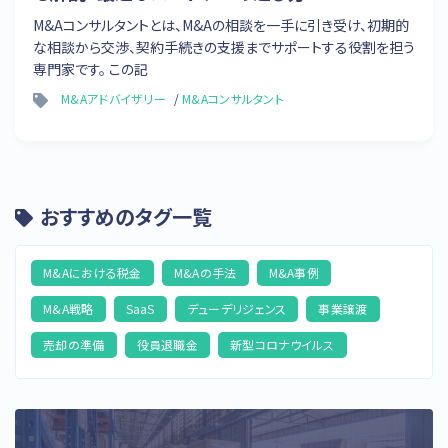
M&Aコンサルタントとは、M&Aの相談を一手に引き受け、初期的
な相談から交渉、契約手続きの支援までサポートする役割を担う
専門家です。 この記
M&Aアドバイザリー
M&Aコンサルタント
おすすめのタグ一覧
M&Aにおける税金
M&Aの手法
M&A事例
M&A戦略
SaaS
デューデリジェンス
事業譲渡
売却の準備
役員退職金
新型コロナウイルス