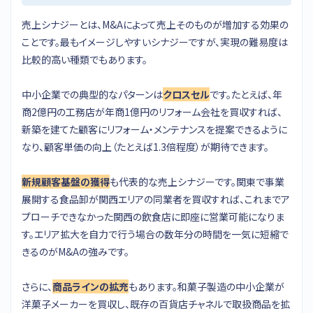
売上シナジーとは、M&Aによって売上そのものが増加する効果の
ことです。最もイメージしやすいシナジーですが、実現の難易度は
比較的高い種類でもあります。
中小企業での典型的なパターンは
クロスセル
です。たとえば、年
商2億円の工務店が年商1億円のリフォーム会社を買収すれば、
新築を建てた顧客にリフォーム・メンテナンスを提案できるように
なり、顧客単価の向上（たとえば1.3倍程度）が期待できます。
新規顧客基盤の獲得
も代表的な売上シナジーです。関東で事業
展開する食品卸が関西エリアの同業者を買収すれば、これまでア
プローチできなかった関西の飲食店に即座に営業可能になりま
す。エリア拡大を自力で行う場合の数年分の時間を一気に短縮で
きるのがM&Aの強みです。
さらに、
商品ラインの拡充
もあります。和菓子製造の中小企業が
洋菓子メーカーを買収し、既存の百貨店チャネルで取扱商品を拡