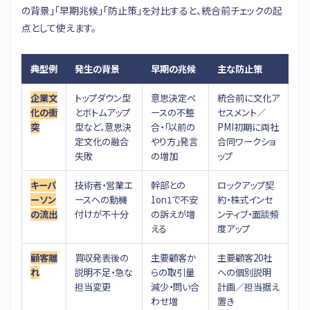
の背景」「早期兆候」「防止策」を対比すると、統合前チェックの起
点として使えます。
典型例
発生の背景
早期の兆候
主な防止策
企業文
トップダウン型
意思決定ペ
統合前に文化ア
化の衝
とボトムアップ
ースの不整
セスメント／
突
型など、意思決
合・「以前の
PMI初期に両社
定文化の融合
やり方」発言
合同ワークショ
失敗
の増加
ップ
キーパ
技術者・営業エ
幹部との
ロックアップ契
ーソン
ースへの動機
1on1で不安
約・株式インセ
の流出
付けが不十分
の訴えが増
ンティブ・面談頻
える
度アップ
顧客離
買収発表後の
主要顧客か
主要顧客20社
れ
説明不足・急な
らの取引量
への個別説明
担当変更
減少・問い合
計画／担当据え
わせ増
置き