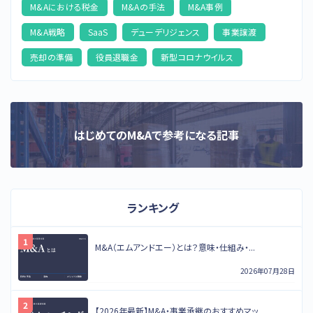
M&Aにおける税金
M&Aの手法
M&A事例
M&A戦略
SaaS
デューデリジェンス
事業譲渡
売却の準備
役員退職金
新型コロナウイルス
はじめてのM&Aで参考になる記事
ランキング
M&A（エムアンドエー）とは？意味・仕組み・...
2026年07月28日
【2026年最新】M&A・事業承継のおすすめマッ...