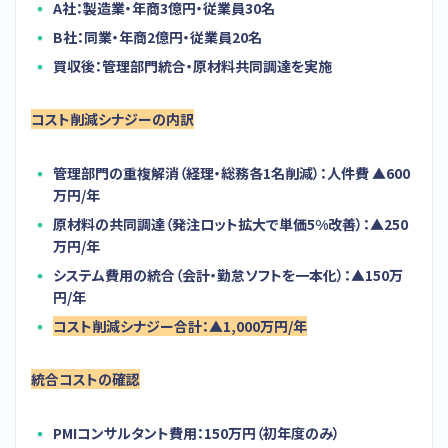
A社：製造業・年商3億円・従業員30名
B社：同業・年商2億円・従業員20名
買収後：管理部門統合・原材料共同調達を実施
コスト削減シナジーの内訳
管理部門の重複解消（経理・総務各1名削減）：人件費 ▲600
万円/年
原材料の共同調達（発注ロット拡大で単価5%改善）：▲250
万円/年
システム費用の統合（会計・勤怠ソフトを一本化）：▲150万
円/年
コスト削減シナジー合計：▲1,000万円/年
統合コストの確認
PMIコンサルタント費用：150万円（初年度のみ）