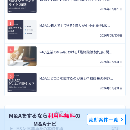
2026年07月29日
M&Aは個人でもできる?個人が中小企業をM&...
2026年08月06日
中小企業のM&Aにおける「最終譲渡契約」に関...
2026年07月31日
M&Aはどこに相談するのが良い？相談先の選び...
2026年07月31日
カテゴリ
M&Aをするなら
利用料無料
の
売却案件一覧
M&Aナビ
M&A・事業承継の基礎知識
175