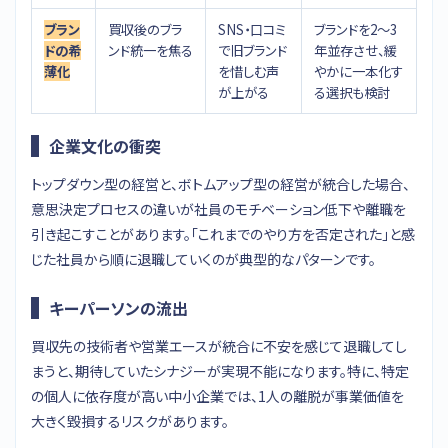
ブラン
買収後のブラ
SNS・口コミ
ブランドを2〜3
ドの希
ンド統一を焦る
で旧ブランド
年並存させ、緩
薄化
を惜しむ声
やかに一本化す
が上がる
る選択も検討
企業文化の衝突
トップダウン型の経営と、ボトムアップ型の経営が統合した場合、
意思決定プロセスの違いが社員のモチベーション低下や離職を
引き起こすことがあります。「これまでのやり方を否定された」と感
じた社員から順に退職していくのが典型的なパターンです。
キーパーソンの流出
買収先の技術者や営業エースが統合に不安を感じて退職してし
まうと、期待していたシナジーが実現不能になります。特に、特定
の個人に依存度が高い中小企業では、1人の離脱が事業価値を
大きく毀損するリスクがあります。