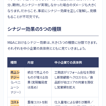
分、期待したシナジーが実現しなかった場合のダメージも大きく
なります。だからこそ、事前にシナジー効果を正しく理解し、見積
もることが不可欠です。
シナジー効果の5つの種類
M&Aにおけるシナジー効果は、大きく5つの種類に分類できます。
それぞれを中小企業の具体例とともに見ていきましょう。
種類
内容
中小企業での具体例
売上シ
統合で売上その
工務店がリフォーム会社を買収
ナジー
ものが増える効
し新築顧客へクロスセル／食
（レベニ
果（実現難易度
品卸が他エリアの同業を買収
ューシ
は高め）
し営業網を拡大
ナジー）
コスト
重複コストを削
仕入量増による値引き獲得／