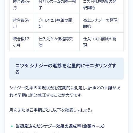
統合後3ヶ
会計システムの統一完
コスト削減効果の発
月
了
現開始
統合後6ヶ
クロスセル施策の開
売上シナジーの発現
月
始
開始
統合後12
仕入先との価格再交
仕入コスト削減の発
ヶ月
渉
現
コツ3: シナジーの進捗を定量的にモニタリングす
る
シナジー効果の実現状況を定期的に測定し、計画との乖離があ
れば早期に軌道修正することが大切です。
月次または四半期ごとに以下を確認しましょう。
当初見込んだシナジー効果の達成率（金額ベース）