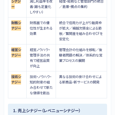
シナジ
減し利益率を改
経理・総務など管理部門の統合
ー
善（最も定量化
／倉庫・拠点の集約
しやすい）
財務シ
財務面での優
統合で信用力が上がり融資枠
ナジー
位性が生まれる
が拡大／繰越欠損金による節
効果
税／繁閑差を組み合わせCFを
安定化
経営シ
経営ノウハウ・
管理会計の仕組みを移転／後
ナジー
管理手法の共
継者問題の解決／体系的な営
有で経営品質
業プロセスの展開
が向上
技術シ
技術・ノウハウ・
異なる技術の掛け合わせによ
ナジー
知的財産の組
る新商品・新サービスの開発
み合わせで新た
な価値を創出
1. 売上シナジー（レベニューシナジー）