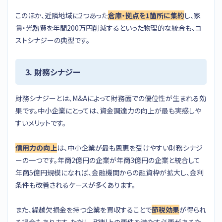
このほか、近隣地域に2つあった
倉庫・拠点を1箇所に集約
し、家
賃・光熱費を年間200万円削減するといった物理的な統合も、コ
ストシナジーの典型です。
3. 財務シナジー
財務シナジーとは、M&Aによって財務面での優位性が生まれる効
果です。中小企業にとっては、資金調達力の向上が最も実感しや
すいメリットです。
信用力の向上
は、中小企業が最も恩恵を受けやすい財務シナジ
ーの一つです。年商2億円の企業が年商3億円の企業と統合して
年商5億円規模になれば、金融機関からの融資枠が拡大し、金利
条件も改善されるケースが多くあります。
また、繰越欠損金を持つ企業を買収することで
節税効果
が得られ
る場合もあります。ただし、税制上の要件を満たす必要があるた