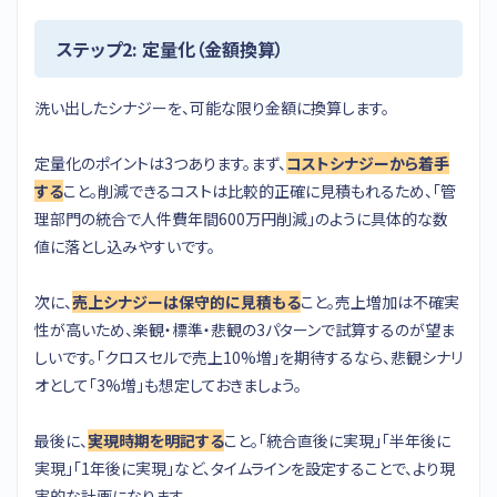
ステップ2: 定量化（金額換算）
洗い出したシナジーを、可能な限り金額に換算します。
定量化のポイントは3つあります。まず、
コストシナジーから着手
する
こと。削減できるコストは比較的正確に見積もれるため、「管
理部門の統合で人件費年間600万円削減」のように具体的な数
値に落とし込みやすいです。
次に、
売上シナジーは保守的に見積もる
こと。売上増加は不確実
性が高いため、楽観・標準・悲観の3パターンで試算するのが望ま
しいです。「クロスセルで売上10%増」を期待するなら、悲観シナリ
オとして「3%増」も想定しておきましょう。
最後に、
実現時期を明記する
こと。「統合直後に実現」「半年後に
実現」「1年後に実現」など、タイムラインを設定することで、より現
実的な計画になります。