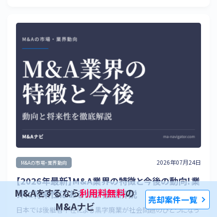
2026年07月24日
M&Aの市場・業界動向
【2026年最新】M&A業界の特徴と今後の動向！業
M&Aをするなら
利用料無料
の
界に将来性はあるのか徹底解説
売却案件一覧
M&Aナビ
日本では後継者不在による黒字廃業が社会問題のひとつになっ