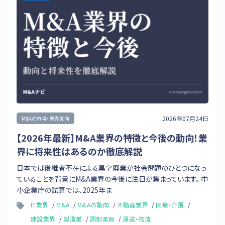
2026年07月24日
M&Aの市場・業界動向
【2026年最新】M&A業界の特徴と今後の動向！業
界に将来性はあるのか徹底解説
日本では後継者不在による黒字廃業が社会問題のひとつになっ
ていることを背景にM&A業界の今後に注目が集まっています。 中
小企業庁の試算では、2025年ま
IT業界
M&A
M&Aの動向
不動産業界
医療・介護
建設業界
製造業
調剤薬局
運送・物流