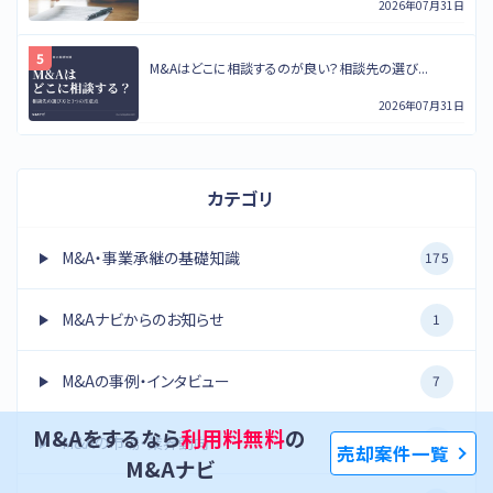
2026年07月31日
M&Aはどこに相談するのが良い？相談先の選び...
2026年07月31日
カテゴリ
M&A・事業承継の基礎知識
175
M&Aナビからのお知らせ
1
M&Aの事例・インタビュー
7
M&Aをするなら
利用料無料
の
M&Aの市場・業界動向
85
売却案件一覧
M&Aナビ