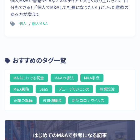
個人M&Aが書籍やTVなどのメディアで大きく取り上げられ、「自
分もできる！」「個人でM&Aして社長になりたい！」といった意欲の
ある方が増えて
個人
個人M&A
おすすめのタグ一覧
M&Aにおける税金
M&Aの手法
M&A事例
M&A戦略
SaaS
デューデリジェンス
事業譲渡
売却の準備
役員退職金
新型コロナウイルス
はじめてのM&Aで参考になる記事