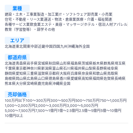
業種
建設・土木・工事業
製造・加工業
IT・ソフトウェア
卸売業・小売業
住宅・不動産・リース業
運送・物流・倉庫業
医療・介護・福祉関連
各種サービス業
飲食業
エステ・美容・マッサージ
ホテル・宿泊
人材
アパレル
教育（学習塾等）・語学
その他
エリア
北海道
東北
関東
中部
近畿
中国
四国
九州
沖縄
海外
全国
都道府県
北海道
青森県
岩手県
宮城県
秋田県
山形県
福島県
茨城県
栃木県
群馬県
埼玉県
千葉県
東京都
神奈川県
新潟県
富山県
石川県
福井県
山梨県
長野県
岐阜県
静岡県
愛知県
三重県
滋賀県
京都府
大阪府
兵庫県
奈良県
和歌山県
鳥取県
島根県
岡山県
広島県
山口県
徳島県
香川県
愛媛県
高知県
福岡県
佐賀県
長崎県
熊本県
大分県
宮崎県
鹿児島県
沖縄県
全国
売却価格
100万円以下
100〜300万円
300〜500万円
500～750万円
750〜1,000万円
1,000～2,000万円
2,000～3,000万円
3,000～5,000万円
5,000～7,500万円
7,500～1億円
1億～2.5億円
2.5億～5億円
5億～10億円
10億円以上