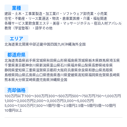
業種
建設・土木・工事業
製造・加工業
IT・ソフトウェア
卸売業・小売業
住宅・不動産・リース業
運送・物流・倉庫業
医療・介護・福祉関連
各種サービス業
飲食業
エステ・美容・マッサージ
ホテル・宿泊
人材
アパレル
教育（学習塾等）・語学
その他
エリア
北海道
東北
関東
中部
近畿
中国
四国
九州
沖縄
海外
全国
都道府県
北海道
青森県
岩手県
宮城県
秋田県
山形県
福島県
茨城県
栃木県
群馬県
埼玉県
千葉県
東京都
神奈川県
新潟県
富山県
石川県
福井県
山梨県
長野県
岐阜県
静岡県
愛知県
三重県
滋賀県
京都府
大阪府
兵庫県
奈良県
和歌山県
鳥取県
島根県
岡山県
広島県
山口県
徳島県
香川県
愛媛県
高知県
福岡県
佐賀県
長崎県
熊本県
大分県
宮崎県
鹿児島県
沖縄県
全国
売却価格
100万円以下
100〜300万円
300〜500万円
500～750万円
750〜1,000万円
1,000～2,000万円
2,000～3,000万円
3,000～5,000万円
5,000～7,500万円
7,500～1億円
1億～2.5億円
2.5億～5億円
5億～10億円
10億円以上