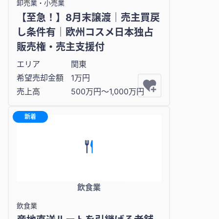
卸売業・小売業
【至急！】8月末譲渡｜売主買戻
し条件有｜欧州コスメ日本独占
販売権・売主支援付
エリア
関東
希望売却金額
1万円
売上高
500万円〜1,000万円
新着
飲食業
飲食業