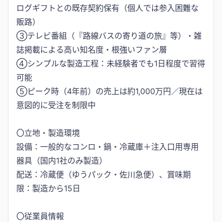
ログギフトとの既存契約保有（個人では参入困難な
販路）
③テレビ番組（『路線バスの寄り道の旅』等）・雑
誌掲載による高い知名度・根強いファン層
④シンプルな製造工程：未経験者でも1日程度で習得
可能
⑤ピーク時（4年前）の売上は約1,000万円／現在は
意図的に受注を制限中
〇立地・製造環境
設備：一般的なコンロ・鍋・冷蔵庫＋注入口用専用
器具（国内1社のみ製造）
配送：冷蔵便（ゆうパック・佐川急便）、賞味期
限：製造から15日
〇従業員情報