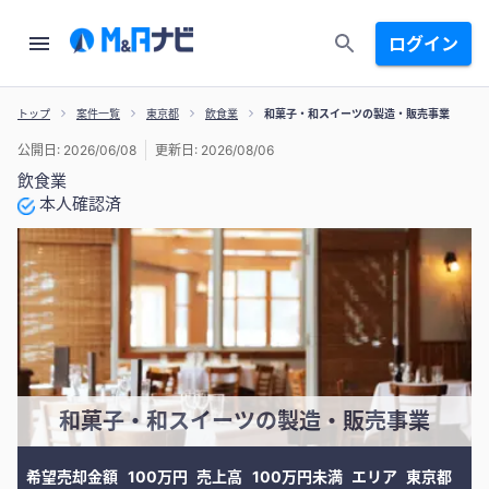
ログイン
トップ
案件一覧
東京都
飲食業
和菓子・和スイーツの製造・販売事業
公開日: 2026/06/08
更新日: 2026/08/06
飲食業
本人確認済
和菓子・和スイーツの製造・販売事業
希望売却金額
100万円
売上高
100万円未満
エリア
東京都