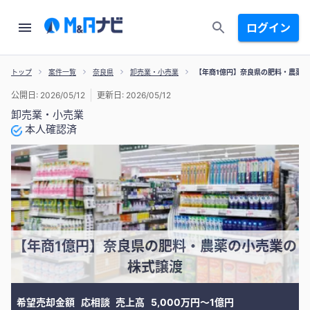
ログイン
トップ
案件一覧
奈良県
卸売業・小売業
【年商1億円】奈良県の肥料・農薬
公開日: 2026/05/12
更新日: 2026/05/12
卸売業・小売業
本人確認済
【年商1億円】奈良県の肥料・農薬の小売業の
株式譲渡
希望売却金額
応相談
売上高
5,000万円〜1億円