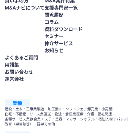
買い手の方
M&A案件特集
M&Aナビについて
支援専門家一覧
閲覧履歴
コラム
資料ダウンロード
セミナー
仲介サービス
お知らせ
よくあるご質問
用語集
お問い合わせ
運営会社
業種
建設・土木・工事業
製造・加工業
IT・ソフトウェア
卸売業・小売業
住宅・不動産・リース業
運送・物流・倉庫業
医療・介護・福祉関連
各種サービス業
飲食業
エステ・美容・マッサージ
ホテル・宿泊
人材
アパレル
教育（学習塾等）・語学
その他