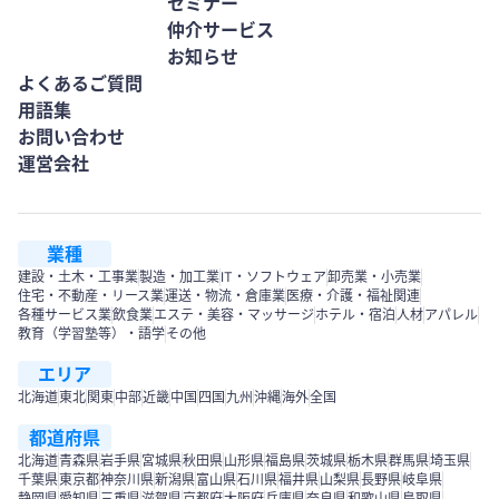
セミナー
仲介サービス
お知らせ
よくあるご質問
用語集
お問い合わせ
運営会社
業種
建設・土木・工事業
製造・加工業
IT・ソフトウェア
卸売業・小売業
住宅・不動産・リース業
運送・物流・倉庫業
医療・介護・福祉関連
各種サービス業
飲食業
エステ・美容・マッサージ
ホテル・宿泊
人材
アパレル
教育（学習塾等）・語学
その他
エリア
北海道
東北
関東
中部
近畿
中国
四国
九州
沖縄
海外
全国
都道府県
北海道
青森県
岩手県
宮城県
秋田県
山形県
福島県
茨城県
栃木県
群馬県
埼玉県
千葉県
東京都
神奈川県
新潟県
富山県
石川県
福井県
山梨県
長野県
岐阜県
静岡県
愛知県
三重県
滋賀県
京都府
大阪府
兵庫県
奈良県
和歌山県
鳥取県