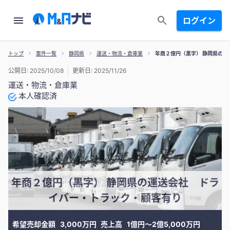
ログイン
トップ
案件一覧
静岡県
運送・物流・倉庫業
年商２億円（黒字） 静岡県の
公開日: 2025/10/08
更新日: 2025/11/26
運送・物流・倉庫業
本人確認済
年商２億円（黒字） 静岡県の運送会社 ドラ
イバー・トラック・顧客有り
希望売却金額
3,000万円
売上高
1億円〜2億5,000万円