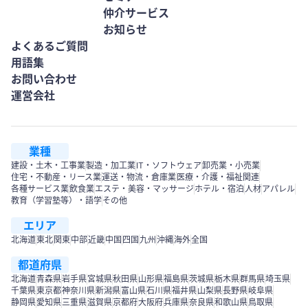
仲介サービス
お知らせ
よくあるご質問
用語集
お問い合わせ
運営会社
業種
建設・土木・工事業
製造・加工業
IT・ソフトウェア
卸売業・小売業
住宅・不動産・リース業
運送・物流・倉庫業
医療・介護・福祉関連
各種サービス業
飲食業
エステ・美容・マッサージ
ホテル・宿泊
人材
アパレル
教育（学習塾等）・語学
その他
エリア
北海道
東北
関東
中部
近畿
中国
四国
九州
沖縄
海外
全国
都道府県
北海道
青森県
岩手県
宮城県
秋田県
山形県
福島県
茨城県
栃木県
群馬県
埼玉県
千葉県
東京都
神奈川県
新潟県
富山県
石川県
福井県
山梨県
長野県
岐阜県
静岡県
愛知県
三重県
滋賀県
京都府
大阪府
兵庫県
奈良県
和歌山県
鳥取県