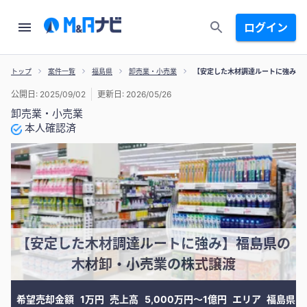
ログイン
トップ
案件一覧
福島県
卸売業・小売業
【安定した木材調達ルートに強み】
公開日: 2025/09/02
更新日: 2026/05/26
卸売業・小売業
本人確認済
【安定した木材調達ルートに強み】福島県の
木材卸・小売業の株式譲渡
希望売却金額
1万円
売上高
5,000万円〜1億円
エリア
福島県