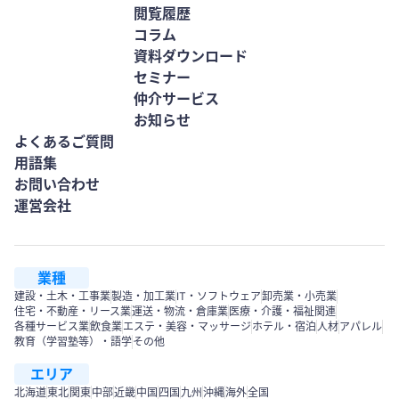
閲覧履歴
コラム
資料ダウンロード
セミナー
仲介サービス
お知らせ
よくあるご質問
用語集
お問い合わせ
運営会社
業種
建設・土木・工事業
製造・加工業
IT・ソフトウェア
卸売業・小売業
住宅・不動産・リース業
運送・物流・倉庫業
医療・介護・福祉関連
各種サービス業
飲食業
エステ・美容・マッサージ
ホテル・宿泊
人材
アパレル
教育（学習塾等）・語学
その他
エリア
北海道
東北
関東
中部
近畿
中国
四国
九州
沖縄
海外
全国