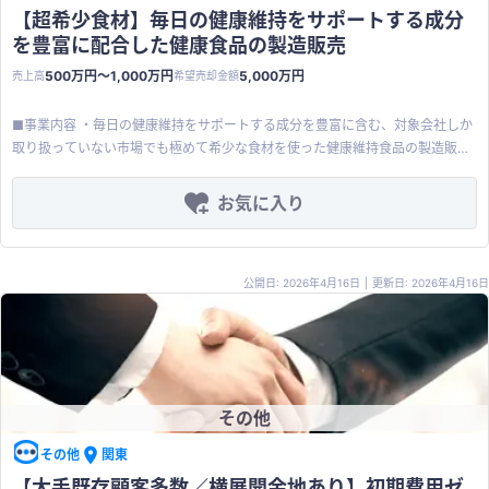
社長のこだわりが反映されたユーザーのメンテナンス負担を軽減する製品設計
【超希少食材】毎日の健康維持をサポートする成分
⑤工場、店舗、養殖、畜産、医療現場、公共施設等、様々な業界への展開が可
を豊富に配合した健康食品の製造販売
能 ⑥複数の特許、意匠権、商標を取得しており、技術的な参入障壁を築く ⑦
すぐに商品化できる在庫が数千万円分（売値）あり 【安全性と信頼性】 大手
500万円〜1,000万円
5,000万円
売上高
希望売却金額
医療機関や公共性の高い教育・研究機関が製品の継続利用を続けており、製品
品質への高い信頼性が実証されている 【モノづくりノウハウ】 社長のこだわ
■事業内容 ・毎日の健康維持をサポートする成分を豊富に含む、対象会社しか
りが反映されたユーザーのメンテナンス負担を軽減する製品設計。他社が模倣
取り扱っていない市場でも極めて希少な食材を使った健康維持食品の製造販売
できない独自のプラスチック加工技術も確立している 【高収益のレンタルモデ
・自社工場は持たず、協力会社に滅菌処理や加工を委託 ■特徴 ・希少食材には
ル】 次亜塩素酸水生成装置のレンタル事業においては、約1ヶ月のレンタル料
ベータＤグルカン、アラビノキシラン等が豊富に含まれる ・商品の発売から20
お気に入り
で機器の原価が回収可能 【多岐にわたる産業応用実績】 次亜塩素酸水は、病
年以上、営業活動は行わず口コミでの販売 ・以前はペット用の商品ラインナッ
院や介護施設だけでなく、陸上養殖、畜産業、食品加工、輸入花弁のカビ防止
プも展開 ・発売当初から現在まで、違いを実感された100名以上の愛飲者の声
等幅広い産業分野で有効性が実証されている 【自走可能】 社長、従業員は継
あり ・製造原価率は20％弱程度 ■強み ・譲渡対象事業は 「ダイヤの原石」に
続勤務希望（期間は応相談） 【その他】 新規営業はしておらず、問い合わせ等
公開日: 2026年4月16日
|
更新日: 2026年4月16日
なり得るポテンシャルを秘めており、その価値は単なる健康食品ではなく、他
のインバウンドと既存顧客からの紹介 ⇒営業力があり、多くの販路を持つ会社
社が容易に模倣できない希少性の極めて高い食材へのアクセス権の獲得 ・営業
とはシナジーがあると考えています
活動を行っていなかった点は伸びしろでもあり、越境ECでの拡販も見込めます
・希少食材の開発技術、製造ノウハウの確立に数億円規模の投資を実施 ■主な
顧客 ・個人へのEC販売がメイン ・愛用者は女性の比率の方が高く、50代以上
が80％以上を占めています ・継続購入率は持病によっても違いますが、ある
その他
特定の症状の方の購入者の90％は5年以上継続、別の疾患の方は50％以上が5
年以上愛用されています ■売却希望金額 5,000万円（応相談） ■特記事項 ・
その他
関東
昨年欧米の企業から買収提案がありましたが、希少食材の国外流出を懸念し、
【大手既存顧客多数／横展開余地あり】初期費用ゼ