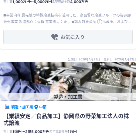
1,000万円〜5,000万円
4,000万円
売上高
希望売却金額
◼️事業内容 最先端の特殊冷凍技術を活用した、高品質な冷凍フルーツの製造卸
販売事業 製造拠点：佐賀 営業拠点：東京 ◼️譲渡対象資産 ①冷蔵庫、およびそ
れに付随する機器一式 ②商流（販売先および仕入先） ③製造ノウハウ（譲渡
後に数ヶ月のフォローを想定） ④従業員1名＋パート2~3名 ◼️財務内容 事業売
お気に入り
上 1000万円〜2000万円 事業利益 ▲2000万円〜▲3000万円 貸借対照表
（B/S） 事業資産 3000万円〜5000万円 事業負債 1億円〜2億5000万円 調整
後EBITDAは▲1500万円程度です 経営者は他の事業をしており、今後も注力で
公開日: 2026年1月23日
|
更新日: 2026年1月23日
きる見込みがなく、 また財務的にも窮境しているため、事業譲渡後清算見込
み。
製造・加工業
製造・加工業
中部
【業績安定／食品加工】静岡県の野菜加工法人の株
式譲渡
1億円〜2億5,000万円
1万円
売上高
希望売却金額