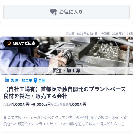
徴】 ・特徴的な製法により豆腐を製造する ・価格の改定や販売先の見直しを
行い、利益率が改善 ・地下水が湧いており、製造部門の水道代がかからない
お気に入り
【買収メリット】 ・食品製造拠点を九州北部エリアで設けることができる ・
多種類の豆腐製造のレシピやノウハウを引き継ぐことができる 【その他希望条
件】 経営者保証の解除、既存事業の継続、個人名義の不動産に対する抵当権解
公開日: 2025年6月24日
|
更新日: 2025年6月24日
除
M&Aナビ限定
製造・加工業
製造・加工業
全国
【自社工場有】首都圏で独自開発のプラントベース
食材を製造・販売する会社
1,000万円〜5,000万円
4,000万円
売上高
希望売却金額
■ 事業内容 ・ヴィーガンやベジタリアン向けの植物性食品の製造・販売 ・飲
食店への卸売りやオンラインサイトへの掲載を通して法人・個人どちらにも販
売を行う ■ 事業の特徴 ・独自開発の生産方法を使用し、一般的な大豆ミート