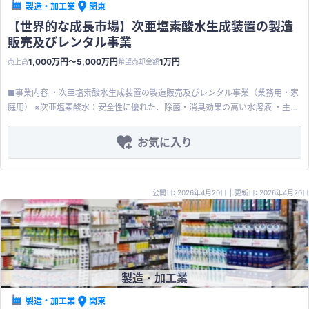
製造・加工業
関東
【世界的な成長市場】次亜塩素酸水生成装置の製造
販売及びレンタル事業
1,000万円〜5,000万円
1万円
売上高
希望売却金額
■事業内容 ・次亜塩素酸水生成装置の製造販売及びレンタル事業（業務用・家
庭用） ※次亜塩素酸水：安全性に優れた、除菌・消臭効果の高い水溶液 ・主な
事業内容は、業務用高性能除菌・消臭水（微酸性次亜塩素酸水）を生成する装
置、およびそれを空間に噴霧するための専用の霧化器・噴霧器の製造、販売、
お気に入り
およびレンタル ■特徴 【除菌・消臭水（次亜塩素酸水）関連機器】※主力製品
・微酸性除菌・消臭水（塩素濃度最大200ppm）を生成する装置と、それを使
用するための専用機器を販売・製造・レンタル ・超音波振動を利用した卓上型
公開日: 2026年4月20日
|
更新日: 2026年4月20日
及び大型の霧化器、ハンディタイプの強力噴霧器も提供 【無人冷凍食品販売
店】 ・コロナ禍で疲弊した地域を支援するために、無人冷凍食品販売店を開業
■主な顧客 ・業務用製品：医療機関、公共施設、食品工場、介護施設、畜産／
養殖施設、イベント会場等 ・家庭用製品：一般顧客 ※菌の存在するあらゆる場
面・業種への応用が可能です ■売却希望金額 ・1円 ※有利子負債約57百万円の
引継ぎ希望 ■特記事項 ①日本のみならず世界的に急拡大している次亜塩素酸
製造・加工業
市場への参入が可能 ②効果が持続しやすい「希釈混合式」の次亜塩素酸水生
成装置を製造 ③業務用製品は大学や病院等へのレンタル（ストック収益） ④
製造・加工業
関東