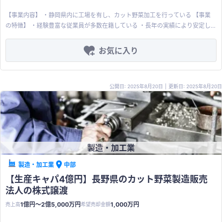
【事業内容】 ・静岡県内に工場を有し、カット野菜加工を行っている 【事業
の特徴】 ・経験豊富な従業員が多数在籍している ・長年の実績により安定し
た取引先との取引を実現している ・価格転嫁により業績が改善・安定している
【アピールポイント】 ・譲受側の既存取引先との取引が拡大する可能性 ・安
お気に入り
定した収益事業を構築 ・販路や人材の確保 【希望条件】 ・株式は備忘価格で
の譲渡 ・社長個人名義の不動産について、別途時価での買い取りを希望 ・経営
者保証の解除
公開日: 2025年8月20日
|
更新日: 2025年8月20日
製造・加工業
製造・加工業
中部
【生産キャパ4億円】長野県のカット野菜製造販売
法人の株式譲渡
1億円〜2億5,000万円
1,000万円
売上高
希望売却金額