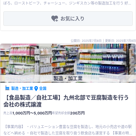
ぼろ、ローストビーフ、チャーシュー、ジンギスカン等の製造加工を行う 好立
地利回り8%超の収益不動産（アパート）も所有 【商品・サービスの特徴】 肉
処理の工程に特色があり、毎期50%以上の粗利を確保している 営業時間が短く
お気に入り
少人数体制にも関わらず、安定的に利益を出しており労働生産性が高い 【案件
の魅力やアピールポイント】 粗利率の高い熱処理技術を承継することで、利益
率の改善や顧客基盤の拡大が期待できる 垂直統合の観点で原材料供給の安定化
公開日: 2025年7月8日
|
更新日: 2025年7月8日
や仕入れコスト削減が期待できる
製造・加工業
製造・加工業
全国
【食品製造／自社工場】九州北部で豆腐製造を行う
会社の株式譲渡
1,000万円〜5,000万円
200万円
売上高
希望売却金額
【事業内容】 ・バリュエーション豊富な豆腐を製造し、地元の小売店や道の駅
などへ納める ・自社で製造した豆腐を取り扱う飲食店も運営する 【事業の特