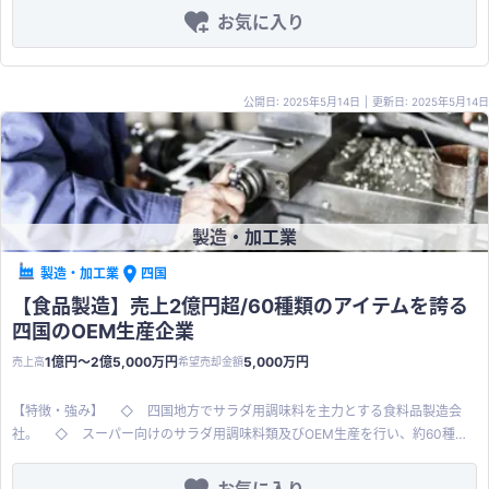
とは異なったより本物に近い代替肉を製造 ・豊富な商品ラインナップが強み
お気に入り
・食品製造事業のみならず、卸売事業も併せて展開している ■ 買収メリット
・インバウンド政策によりヴィーガン志向の訪日外国人が増加していること
や、国内のヴィーガン志向人口の増加により、菜食やヴィーガン食への需要が
公開日: 2025年5月14日
|
更新日: 2025年5月14日
今後さらに高まると考えられる。 ・自社工場を有しているため、新商品の開発
等も可能 ■ その他希望条件 連帯保証の解除
製造・加工業
製造・加工業
四国
【食品製造】売上2億円超/60種類のアイテムを誇る
四国のOEM生産企業
1億円〜2億5,000万円
5,000万円
売上高
希望売却金額
【特徴・強み】 ◇ 四国地方でサラダ用調味料を主力とする食料品製造会
社。 ◇ スーパー向けのサラダ用調味料類及びOEM生産を行い、約60種類
のアイテムを製造。 ◇ サラダ用調味料の業界で知名度高く、メディアでの
取り上げも多数。 ◇ 販路は大手百貨店、小売店、航空会社、ホテル等と多
お気に入り