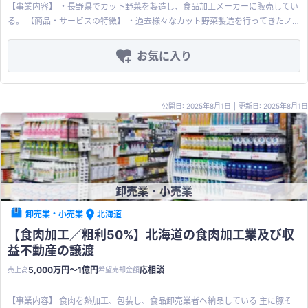
【事業内容】 ・長野県でカット野菜を製造し、食品加工メーカーに販売してい
る。 【商品・サービスの特徴】 ・過去様々なカット野菜製造を行ってきたノ
ウハウがあり、顧客の細かいニーズに応えることが可能。 ・仕入れについて農
家との直接契約や市場との付き合いも深く強味がある。 【従業員・組織の特
お気に入り
徴】 ・青果物卸売業出身で生鮮カット野菜業界に詳しい人物がいる。 【業
績】 ・昨年までは赤字であったが進行期は利益がトントン程度の見込みであ
る。 ・設備的には売上4億円程度まで見込めるので販売先開拓が出来れば売上
公開日: 2025年8月1日
|
更新日: 2025年8月1日
増加が見込める。
卸売業・小売業
卸売業・小売業
北海道
【食肉加工／粗利50%】北海道の食肉加工業及び収
益不動産の譲渡
5,000万円〜1億円
応相談
売上高
希望売却金額
【事業内容】 食肉を熱加工、包装し、食品卸売業者へ納品している 主に豚そ