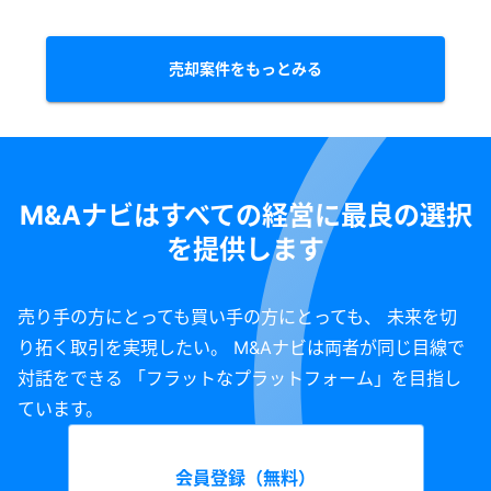
せず） 【月次イメージ② (10~14日/月、40~50時間稼働）】 ・売上：4～6万
円 ・原価：4～60％ ・損益：▲数万円（代表稼働分考慮せず） ■特徴 ・集客
用のSNSアカウント X：168人、Instagram：104人、LINE：33人 ・固定客20
売却案件をもっとみる
名ほど ・駅徒歩10分圏内 ・固定費6万円以内 ■主な顧客 ・30代後半~50代の
男女 ■売却希望金額 80万円（税込） ※別途、物件契約費約15万円がかかりま
す。 ※ノウハウが不要な場合は、55万円で売却いたします。 ※即決購入金額を
お伝えいただければ、検討いたします。 ■特記事項 ・運営時間の変更可能 ・
店名の変更可能 ・2024年2月末までにお相手がいなければ、お店を閉めようと
思っています。 ・集客サイト・SNSの引き継ぎ可能
M&Aナビはすべての経営に最良の選択
を提供します
売り手の方にとっても買い手の方にとっても、 未来を切
り拓く取引を実現したい。 M&Aナビは両者が同じ目線で
対話をできる 「フラットなプラットフォーム」を目指し
ています。
会員登録（無料）