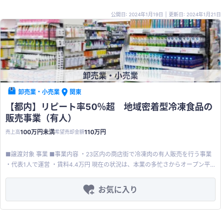
広く提携 ■ その他 ・コロナ前では年間売上げが0.5億円〜1億円 ・高い粗
公開日: 2024年1月19日
|
更新日: 2024年1月21日
利率を確保できているため、営業に強い企業様への譲渡を希望
卸売業・小売業
卸売業・小売業
関東
【都内】リピート率50％超 地域密着型冷凍食品の
販売事業（有人）
100万円未満
110万円
売上高
希望売却金額
■譲渡対象 事業 ■事業内容 ・23区内の商店街で冷凍肉の有人販売を行う事業
・代表1人で運営 ・賃料4.4万円 現在の状況は、本業の多忙さからオープン平
均日数が10日/月（営業時間3~5時/日）となり、売上減少に繋がっています
が、営業日を増やすことで、売上の増加が見込まれます。 更に、今まで広告費
お気に入り
をかけてこなかったため、広告投資を行うことで、事業の知名度向上や売上の
拡大が期待できます。 【月次イメージ① (20日/月、90~100時間稼働）】 ・
売上：10～15万円 ・原価：4～60％ ・損益：数千円〜2万円（代表稼働分考慮