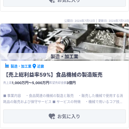
岐にわたる。 【案件概要】 ◇ 事業内容 ： 食料品製造 ◇ 所在
地 ： 四国地方 ◇ スキーム ： 株式譲渡 ◇ 譲渡理
由 ： 会社の更なる発展 ◇ 従業員数 ： 20名以下 ◇ 希
公開日: 2024年7月12日
|
更新日: 2024年7月12日
望価格 ： 5,000万円 【直近期財務概況】 ◇ 売上高 ： 約
2億円（2024年1月期（以下同様）） ◇ 修正後EBITDA ： 約2,500万円
◇ 時価純資産 ： 約2,000万円 【備考】 ◇ 引継条件 ：
従業員の継続雇用、取引先の取引継続、債務保証の切替
社⾧退任・会⾧が社⾧に変更、取締役の社宅は継続
社⾧は2025年末頃退任予定（それまでは同条件での
製造・加工業
勤務希望） ◇ 引継ぎ期間 ： 応相談
製造・加工業
近畿
【売上総利益率59%】食品機械の製造販売
1,000万円〜5,000万円
3億円
売上高
希望売却金額
■ 事業内容 ・食品関連の機械の製造と販売 ・販売した機械で使用する消
耗品の販売および保守サービス ■ サービスの特徴 ・機械で用いるコア技術
は特許取得済み ・高い粗利率と技術力を持ち、今後は営業に注力することで
売上が向上する可能性が高い ・小さい飲食店でも取り扱えるよう小型機械も
お気に入り
販売 ・委託生産で効率よく経営 ■ 取引先の特徴 ・全国規模のチェーン店
にて採用されている ・飲食店の他には高速SAや居酒屋、事業所給食など幅