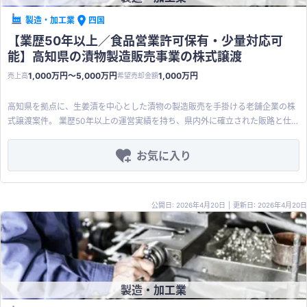
在のため、買収後に営業機能を強化すれば受注拡大の余地が大きい ・対応でき
る業者が限られる鋳物加工にも対応可能な技術基盤を保有 ・売り手は引継ぎ期
製造・加工業
四国
間には柔軟に対応可能な姿勢
【業歴50年以上／食品営業許可保有・少量対応可
能】高知県の漬物製造販売事業の株式譲渡
1,000万円〜5,000万円
1,000万円
売上高
希望売却金額
高知県を拠点に、生姜漬を中心とした漬物の製造販売を手掛ける老舗企業の株
式譲渡案件。 業歴50年以上の運営実績を持ち、県内外に確立された販路と仕
入網を有する。 年商は数千万円規模、従業員5名の熟練体制で製造工程が確立
されており、安定した品質を提供できる。 取引先からの少量オーダー生産にも
お気に入り
対応可能であり、九州・近畿・四国の食品メーカー・卸との取引基盤を保有す
る。 食品営業許可を取得済みで、工場立地は工業地域・幹線道路隣接の好条
件。直近期は販管費先行により赤字となっているが、長年蓄積された製造ノウ
公開日: 2026年4月20日
|
更新日: 2026年4月20日
ハウ・取引口座・食品営業許可は新規獲得が極めて困難な無形資産であり、買
い手のバックオフィス共有・既存販路へのクロスセル・原材料の共同調達によ
り収益構造を改善できる余地が大きい。 熟練の専門スタッフ5名体制は、ゼロ
から組織を構築するより安価なショートカット価値を持つ。
製造・加工業