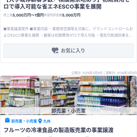
日本国内の企業への譲渡を希望されています ・リピーターも多く、希少な食材
ロで導入可能な省エネESCO事業を展開
を使ったこの健康食品を世の中から無くさない為、国内の資本力のある会社の
もとで事業継続を希望されています ・100名以上の愛飲者の声からも、本商品
5,000万円〜1億円
5,000万円
売上高
希望売却金額
の摂取による実感体験が多く、何らかの健康不安がある50代以上の一般顧客向
けの販売手法が確立されている企業様とは相性が良いかと思います
■事業譲渡案件 ■事業内容 ・業務用空調等を対象に、デマンドコントロールお
よびESCO事業を展開 ・顧客は初期費用ゼロで導入可能 ・電気代削減効果を保
証するビジネスモデルを採用 ・業務用空調向け等の電力削減装置を設置し、削
減された電気代の一部を成果報酬として回収するESCOモデル ・削減効果保証
お気に入り
により、収益の下振れリスクを抑制 ・高IRRの案件が継続的に積み上がるスト
ック型の収益構造 ・顧客の初期費用負担がないため、導入ハードルが低く、高
い営業拡張性を有する ■主な顧客 ・大手医療法人グループ（病院） ・介護施
公開日: 2026年3月9日
|
更新日: 2026年3月9日
設 ・物流センター ・自動車ディーラー ・食品工場 ・小売量販店チェーン ・上
場企業等の信用力の高い顧客基盤 ■強み/課題 ・既存顧客からの横展開余地が
1,000施設以上存在 ・設置に関して、先方より確約を得ている大口の新規顧客
も多数あり ・設置先（顧客）の需要は強く、資金力/投資家ネットワークが課
題 ■売却希望金額 5,000万円＋アーンアウト希望（応相談）
卸売業・小売業
卸売業・小売業
九州
フルーツの冷凍食品の製造販売業の事業譲渡