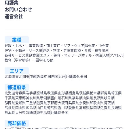
用語集
お問い合わせ
運営会社
業種
建設・土木・工事業
製造・加工業
IT・ソフトウェア
卸売業・小売業
住宅・不動産・リース業
運送・物流・倉庫業
医療・介護・福祉関連
各種サービス業
飲食業
エステ・美容・マッサージ
ホテル・宿泊
人材
アパレル
教育（学習塾等）・語学
その他
エリア
北海道
東北
関東
中部
近畿
中国
四国
九州
沖縄
海外
全国
都道府県
北海道
青森県
岩手県
宮城県
秋田県
山形県
福島県
茨城県
栃木県
群馬県
埼玉県
千葉県
東京都
神奈川県
新潟県
富山県
石川県
福井県
山梨県
長野県
岐阜県
静岡県
愛知県
三重県
滋賀県
京都府
大阪府
兵庫県
奈良県
和歌山県
鳥取県
島根県
岡山県
広島県
山口県
徳島県
香川県
愛媛県
高知県
福岡県
佐賀県
長崎県
熊本県
大分県
宮崎県
鹿児島県
沖縄県
全国
売却価格