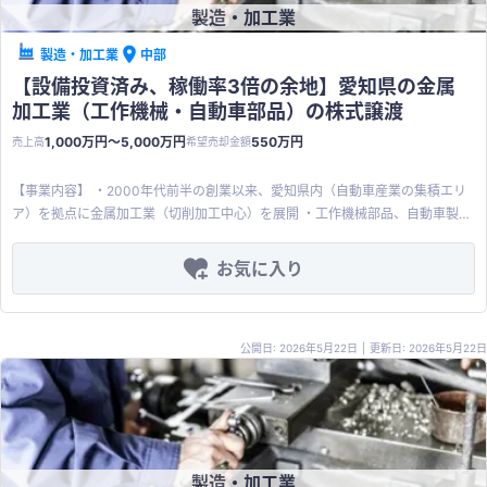
製造・加工業
製造・加工業
中部
【設備投資済み、稼働率3倍の余地】愛知県の金属
加工業（工作機械・自動車部品）の株式譲渡
1,000万円〜5,000万円
550万円
売上高
希望売却金額
【事業内容】 ・2000年代前半の創業以来、愛知県内（自動車産業の集積エリ
ア）を拠点に金属加工業（切削加工中心）を展開 ・工作機械部品、自動車製品
ライン向け部品、物流ライン部品、食品生産ライン部品など、多様な業種の部
品加工を手掛ける ・特注品（一点もの）への対応を軸に、既存取引先からのオ
お気に入り
ーバーホールに伴う消耗部品の製作なども受託 【商品・サービスの特徴】 ・
単価・納期にスピーディーに対応できる体制 ・量産ではなく一点ものにも柔軟
に対応できる加工体制・設備 ・一般的な切削加工に加え、対応できる業者が限
公開日: 2026年5月22日
|
更新日: 2026年5月22日
られる鋳物加工にも強みを持つ 【顧客・取引先の特徴】 ・主要取引先は工作
機械メーカー系列の協力会社を中心に構成 ・元請けには業界大手の工作機械メ
ーカーが含まれ、間接的に安定した受注構造を形成 ・特注対応中心のため、単
発ではなく継続的なリピート受注につながりやすい取引関係 【案件の魅力】
・大型NC機械・フライス盤など複数の加工設備を保有済みで、現状稼働率に
は最大3倍程度の伸びしろあり（追加投資なしでの増産余地） ・営業人材が不
製造・加工業