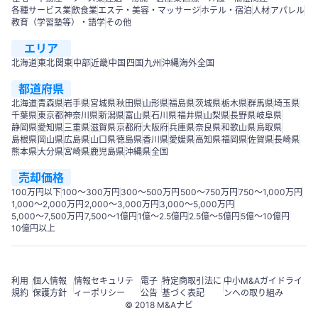
各種サービス業
飲食業
エステ・美容・マッサージ
ホテル・宿泊
人材
アパレル
教育（学習塾等）・語学
その他
エリア
北海道
東北
関東
中部
近畿
中国
四国
九州
沖縄
海外
全国
都道府県
北海道
青森県
岩手県
宮城県
秋田県
山形県
福島県
茨城県
栃木県
群馬県
埼玉県
千葉県
東京都
神奈川県
新潟県
富山県
石川県
福井県
山梨県
長野県
岐阜県
静岡県
愛知県
三重県
滋賀県
京都府
大阪府
兵庫県
奈良県
和歌山県
鳥取県
島根県
岡山県
広島県
山口県
徳島県
香川県
愛媛県
高知県
福岡県
佐賀県
長崎県
熊本県
大分県
宮崎県
鹿児島県
沖縄県
全国
売却価格
100万円以下
100〜300万円
300〜500万円
500～750万円
750〜1,000万円
1,000～2,000万円
2,000～3,000万円
3,000～5,000万円
5,000～7,500万円
7,500～1億円
1億～2.5億円
2.5億～5億円
5億～10億円
10億円以上
利用
個人情報
情報セキュリテ
電子
特定商取引法に
中小M&Aガイドライ
規約
保護方針
ィーポリシー
公告
基づく表記
ンへの取り組み
© 2018 M&Aナビ