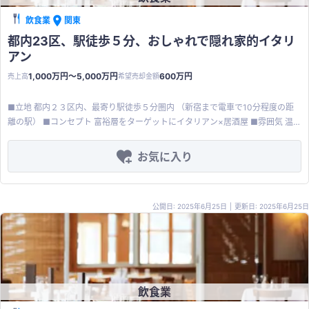
飲食業
関東
都内23区、駅徒歩５分、おしゃれで隠れ家的イタリ
アン
1,000万円〜5,000万円
600万円
売上高
希望売却金額
■立地 都内２３区内、最寄り駅徒歩５分圏内 （新宿まで電車で10分程度の距
離の駅） ■コンセプト 富裕層をターゲットにイタリアン×居酒屋 ■雰囲気 温
かみのあるおしゃれな内装 ■主な顧客 ・周辺に住む、食にこだわりを持つ裕福
なファミリー層 ■メニュー ・本格イタリアンから、気軽なおつまみまで幅広い
お気に入り
メニューあり。 ■売却希望金額 600万〜800万 ■その他 機能的で古くない厨
房機器があるため業態の変更も可能。
公開日: 2025年6月25日
|
更新日: 2025年6月25日
飲食業