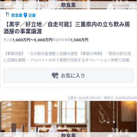
飲食業
飲食業
近畿
【黒字／好立地／自走可能】三重県内の立ち飲み居
酒屋の事業譲渡
1,000万円〜5,000万円
1,500万円
売上高
希望売却金額
【事業内容】 ・立ち飲み居酒屋１店舗の運営 【事業の特徴】 ・駅前の好立地
に店舗を展開 ・アルバイトのみで業務が完結するオペレーション体制で店舗を
運営 【買収メリット】 ・内装投資コスト、時間を大幅に削減し飲食業への参
入が可能 ・アルバイトのみで業務が完結するオペレーション体制で店舗を運営
お気に入り
【その他の希望条件】 ・スタッフの雇用継続 【その他】 ※売上高については実
態収益になります ※個人事業主のため営業利益の欄には所得金額を記載してお
ります ※所得金額は実態収益を修正したものになります
公開日: 2026年4月24日
|
更新日: 2026年4月24日
飲食業