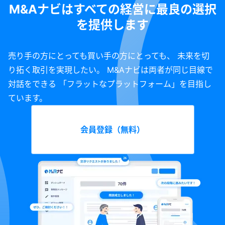
M&Aナビはすべての経営に最良の選択
を提供します
売り手の方にとっても買い手の方にとっても、 未来を切
り拓く取引を実現したい。 M&Aナビは両者が同じ目線で
対話をできる 「フラットなプラットフォーム」を目指し
ています。
会員登録（無料）