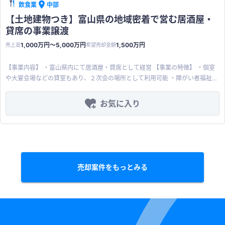
飲食業
中部
【土地建物つき】富山県の地域密着で営む居酒屋・
貸席の事業譲渡
1,000万円〜5,000万円
1,500万円
売上高
希望売却金額
【事業内容】 ・富山県内にて居酒屋・貸席として経営 【事業の特徴】 ・個室
や大宴会場などの貸室もあり、２次会の場所として利用可能 ・障がい者福祉施
設への食材の卸売も実施 【買収メリット】 ・貸席、個室、店舗等の不動産を
活用した新規事業の展開が可能 ・既存売上に加えて、買手企業様での接待時に
お気に入り
も利用可能 【その他の希望条件】 ・ご希望にあわせて事業主のパート継続雇
用は可 ・事業主所有の土地・建物の同時譲渡 ※営業利益に記載の数字は事業主
の所得を除いていない所得金額
売却案件をもっとみる