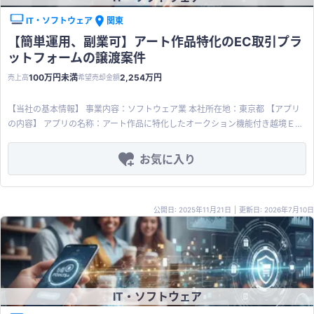
いケースが多い一方で退院支援の需要は急増傾向にあり、本アプリケーション
は業界のモデルにもなり得る画期的なものであります。 【譲渡内容】 スキー
IT・ソフトウェア
関東
ム：事業譲渡 譲渡希望価格：3,920万円（値下げ交渉の余地あり） 譲渡対象：
【簡単運用、副業可】アート作品特化のEC取引プラ
アプリケーション一式（コード、GUI、ユーザーデータ、ブランド資産含む）
ットフォームの譲渡案件
譲渡理由：選択と集中 その他： ※約500介護施設を抱える事業者様からの引き
合いあり。これら交渉案件も引き継ぎ対象です。 ※自社開発のためドキュメン
100万円未満
2,254万円
売上高
希望売却金額
ト類も揃っており、併せてご提供します。 【商品・サービスの特徴】 入院設備
を完備する病院は従業員であるソーシャルワーカーが通常業務と退院支援業務
【当社の基本情報】 事業内容：ソフトウェア業 本社所在地：東京都 【アプリ
を兼務していることが多く、残業代の増加やリソース不足などの問題を引き起
の内容】 アプリの名称：アート作品に特化したオークション機能付き越境ＥＣ
こしております。本アプリケーション導入により人件費を抑制しつつより広範
サイト（日本語圏＆英語圏） 取り扱いアート作品：抽象画、人物画、植物画、
囲の業務を的確に扱えるようになります。 一方で介護施設ではコロナ以降、現
静物画、風景画、室内風景画、建築画、古典画、宇宙画、空想画、精密画、パ
お気に入り
在においても介護事業者による医療機関への営業訪問は制限がされておりま
ターン・模様、文字・イラスト、デッサン・スケッチ 概要：詳細検索や為替反
す。そのような中、本アプリケーションでは、介護事業者が医療機関の作成す
映の機能を備えた様々なアート作品のジャンルに特化した多様なオークション
る退院日カレンダーを確認しながらリモートで自施設への入居オファーをする
機能付越境ＥＣサイト 対象市場：日本語圏＆英語圏のアート作品愛好家 リリ
ことが可能になります。 ※以下手続きを譲渡代金に含みます。 ・契約事務手続
公開日: 2025年11月21日
|
更新日: 2026年7月10日
ース：２０２４年４月 技術基盤：PC、タブレット、スマートフォンに最適化
き費用 ・専用サーバー維持・移管手続き費用 ・ドメイン及びSSL維持・移管手
されたSaaSアプリケーション 特徴・強み： ユニバーサルデザイン：アプリ操
続き費用 【顧客・取引先の特徴】 医療機関、介護事業者それぞれにおいて以
作画面丸や三角などのシンプルな記号で、どんな国籍のユーザーも簡単に理解
下のような課題が散見されています。本アプリケーションは、医療・介護現場
が可能。 詳細検索：アート作品業界に特化した高度な検索が可能。 為替反
のDX化、地域連携、高齢化社会対応など社会課題に対応すべく開発したもので
映：為替レートの変動に即応し、商品価格をリアルタイムに更新。 【市場の成
あり、今後長期的にニーズが高まり続けると考えられる一方で全国の医療現
長性】 海外のCtoC電子商取引市場： アクセンチュア（株）によると、ネット
場、介護現場同士の退院支援のための連携を実現するアプリケーションは業界
IT・ソフトウェア
オークションサービスを含 む CtoC-EC 市場は年率平均 22.1%で緩やかに成長
初であり、早期参入を支援します。 医療機関： 昨今、患者の入退院の増加によ