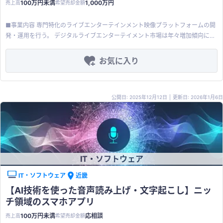
100万円未満
1,000万円
売上高
希望売却金額
場情報を共有。 ⼤量出品：簡単、スピーディーな出店を実現する連続バーコー
ドスキャン機能、⾃動⼊⼒機能、リスト⼊⼒を備える。 オンライン本棚：売っ
■事業内容 専門特化のライブエンターテインメント映像プラットフォームの開
た本、読んだ本、読みたい本などを管理しながら他⼈とも共有。 6つの履歴等
発・運用を行う。 デジタルライブエンターテイメント市場は年々増加傾向にあ
確認：出品商品、購入商品、閲覧履歴、売上履歴、ポイント履歴、振込履歴 入
り、今後も拡大が見込まれる成長産業。 ■製品サービス ・動画配信のスマート
力レス商品登録：ISBN（バーコード）で検索、蔵書引用、文字検索 エスクロ
フォン向けアプリケーション ・過去アーカイブ配信、ライブ配信が可能 ・動
お気に入り
ーシステム：プラットフォーマーが一旦、売上代金を預かることで支払いトラ
画毎に無料有料の設定可、配信チケット、ギフティング、グッズ購入が可能 ■
ブルを防止。 匿名配送：出品者と購入者がお互いの名前や住所を知らせずにお
事業の強み 新規ビジネスの立ち上げコストと期間を大幅に短縮できる完成度の
取引が可能 蔵書：表紙、登録日、発売日、ジャンル等の管理 ポイント機能：
高いアセットを保有 最小限の管理工数でプラットフォーム事業を継続・拡大可
お買い物に利用可能なポイントが貯まる 決済機能：各種クレジットカードやポ
公開日: 2025年12月12日
|
更新日: 2026年1月6日
買収直後から低コストかつスムーズな事業運営の引継ぎが可能 ■売却希望金額
イントを利用可能 他のユーザーの管理：他のユーザーについて取引メッセー
1,000万円 システム構築に伴う投資額相当 事業譲渡もご相談可能 ■補足事項
ジ、ブロック、フォローなど設定が可能 ※以下手続きを譲渡代金に含みます。
現状、アプリの配信を停止しているが、すぐに再開可能 売却後、アプリケーシ
・契約事務手続き費用 ・専用サーバー維持・移管手続き費用 ・ドメイン及び
ョンが正常に稼働することを一定期間保証可
SSL維持・移管手続き費用 【強み・アピールポイント】 ※書籍に特化したＵ
Ｉ・ＵＸ及び機能完備（メルカリに比べて圧倒的に書籍販売にこだわった機能
実装済み） ※「アナログレコードに特化したフリマアプリ（スマートフォン）
IT・ソフトウェア
や同Webサービスを開発したメンバーが、満を持して書籍に特化したフリマ
Webサービスを開発リリースしました」 【その他、特別な支援内容】 ※ご希望
IT・ソフトウェア
近畿
の場合は有料にて保守サービスをご提供します。
【AI技術を使った音声読み上げ・文字起こし】ニッ
チ領域のスマホアプリ
100万円未満
応相談
売上高
希望売却金額