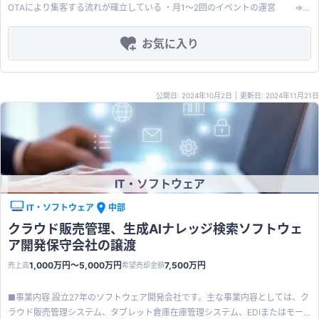
マニュアル、サービスサイト、顧客
OTAにより集客する流れが確立している ・月1～2回のイベントの運営 ⇒
イベントの前後に、段取りや会場での準備/片付けなどを行う ＊外国語での接
客や集客などのインバウンド対応ができれば、大幅に売り上げの増加を見込む
お気に入り
ことができます！ 【その他】 ・関東、東北、北海道、海外など遠方からの参
加者も多い。わざわざこのイベントの為に来訪する方も多数。 ・公開された写
真を元に、Instagram、ブログ、WEB、Facebook、Twitter、スマホアプリ、
公開日: 2024年10月2日
|
更新日: 2024年11月21日
YouTubeなどを利用して広く世界中に発信
IT・ソフトウェア
IT・ソフトウェア
中部
クラウド販売管理、生成AIナレッジ検索ソフトウェ
ア開発保守会社の譲渡
1,000万円〜5,000万円
7,500万円
売上高
希望売却金額
■事業内容 設立27年のソフトウェア開発会社です。主な事業内容としては、ク
ラウド販売管理システム、タブレット倉庫在庫管理システム、EDIまたはモー