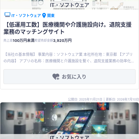
IT・ソフトウェア
IT・ソフトウェア
関東
【低運用工数】医療機関や介護施設向け。退院支援
業務のマッチングサイト
100万円未満
3,920万円
売上高
希望売却金額
【当社の基本情報】 事業内容：ソフトウェア業 本社所在地：東京都 【アプリ
の内容】 アプリの名称：医療機関と介護施設を繋ぐ、退院支援業務の効率化に
向けたマッチングプラットフォーム 概要：医療機関や介護施設の連携を促進
し、ニーズが急拡大中の退院支援業務のDX化を支援するアプリケーション 対
お気に入り
象市場：全国の介護事業者、医療機関 リリース年：2023年8月 技術基盤：
PC、タブレットに最適化されたSaaSアプリケーション 特徴・強み： ※コミュ
ニケーション機能：病院同士や病院と介護施設、異なる介護施設同士が連携を
公開日: 2025年11月21日
|
更新日: 2026年7月10日
図るためのチャットや空室情報の共有など各種コミュニケーション機能を設け
ています。 ※業務管理機能：医療機関側にカレンダーに退院日に患者情報を掲
載したカルテを掲載することで従来のFAXでの紹介手続きをDX化 ※市場の成長
性： 厚生労働省省は、地域包括ケアシステムと称して医療と介護の連携を協力
に推進しており、2025 年までに有料老人ホームは168%の増加、サービス付き
高齢者向け住宅は 172%増加すると言われています。現場ではDXが進んでいな
IT・ソフトウェア