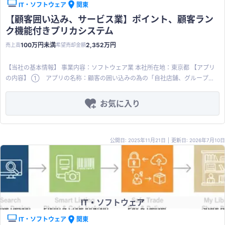
しており、2018 年度時点で 994 億米ドル(1,342 兆円)の市場規模まで拡大しま
IT・ソフトウェア
関東
り、ソーシャルワーカーの退院支援業務が逼迫しています。本アプリケーショ
した。 また、経済産業省によると日本の 2020 時点の CtoC-EC 市場 規模は
ン導入により医療機関は、関係者との共有管理画面による簡単な操作で逆オフ
【顧客囲い込み、サービス業】ポイント、顧客ラン
334.9 兆円であり、海外の CtoC-EC 市場は日本市場の 4.01 倍と推察。 【譲
ァーに対応するだけ。従来の電話、FAX中心の業務がDX化でき、具体的には以
ク機能付きプリカシステム
渡内容】 スキーム：事業譲渡 譲渡希望価格：2,254万円（値下げ交渉の余地あ
下のような効果が期待できます。 【医療機関から当社に寄せられた具体的な
り） 譲渡対象：アプリケーション一式（コード、GUI、ユーザーデータ、ブラ
100万円未満
2,352万円
売上高
希望売却金額
声】 ※在院日数や病床に限りがあるため治療が終えたら早期に退院させたい。
ンド資産含む） 譲渡理由：選択と集中 【商品・サービスの特徴】 ユニバーサ
※医療区分のつかない患者様の受入先が見つからない。 ※複数の相談案件を抱
ルデザイン：アプリ操作画面丸や三角などのシンプルな記号で、どんな国籍の
【当社の基本情報】 事業内容：ソフトウェア業 本社所在地：東京都 【アプリ
える上、１件の退院調整に相当な時間を費やすため常に時間に追われている。
ユーザーも簡単に理解できるを提供します。 詳細検索：アートに特化した高度
の内容】 ① アプリの名称：顧客の囲い込みの為の「自社店舗、グループ間
※入院前の居住環境に戻ることが困難な場合、患者様の経済状況や身体の状態
な詳細検索が可能。 アーティスト登録：出品者とは別にアーティスト(作者)情
利用向け電子マネープラットフォーム」 ② 概要：「チャージ」、「ポイン
から適正な住まいを探すには相当な労力を費やしている。 介護事業者： ケア
報を登録でき、作者に紐づく商品のみを表示等が可能。 レコメンド機能：プラ
ト付与」、「ギフトカード」、「グループ店舗間のポイント共有」などの各種
お気に入り
マネージャーを含め、介護人材不足が叫ばれる中、本アプリケーションを導入
グインを使用することでユーザーの閲覧履歴や検索履歴から傾向を抽出し、類
機能を備えた御社ブランドでの“自社顧客囲い込み”を可能にするDXインフラ
することで、共有管理画面上で簡単な操作により病院への逆オファーが可能と
似商品を画面に表示。 為替反映：為替レートの変動に即応し、商品価格をリア
③ 対象市場：自社リピーター獲得を狙う 小売・飲食・サービス業、フラン
なります。その結果、これまで必要だった病院への営業訪問が不要となり、業
ルタイムに更新 SNSアカウント連携：Facebook、Google、Twitterアカウン
チャイズ本部・商店街組織など ④ リリース年：2017年11月 ⑤ 技術基
務の効率化が図れます。 【介護事業者から当社に寄せられた具体的な声】 ※空
トでログインすることも可能です。 通知機能：応札価格の更新や落札があった
公開日: 2025年11月21日
|
更新日: 2026年7月10日
盤：管理情報システム、専用端末PC、物理カードタブレットで構成するシンプ
室が埋まらない。 ※日常業務に追われ営業活動ができない。 ※外部との連携構
際、出品者と落札希望者に価格更新・落札の通知をリアルタイムに届けます。
ルな構造 ⑥ 特徴・強み： ※プリペイドカード機能：チャージ額に応じた
築ができない。 ※営業担当がおらず、紹介会社に頼らざるを得ない。 ※そもそ
エスクローシステム：プラットフォーマーが一旦、売上代金を預かることでユ
任意のインセンティブ設定が可能。キャッシュフローの改善に貢献。 ※ポイ
も、どうしたら良いかわからない… 医療現場、介護現場共通： ソーシャルワー
ーザー間のトラブルを防止。 6つの履歴等確認機能：出品商品、購入商品、閲
ント機能：ポイント付与率は導入店で任意設定が可能。他法人とのポイント共
カーやケアマネージャーの多くが受け入れ先の空床状況、受け入れ可否判定、
覧履歴、売上履歴、ポイント履歴、振込履歴 他のユーザーの管理：他のユーザ
有にも柔軟に対応可能。 ※顧客管理機能（有料オプション）：POS連携で顧
入居可能時期の問い合わせ手段を電話、FAX、対面で行っており、また既存入
ーについて取引メッセージ、ブロック、フォローなど設定が可能 3つの販売オ
客情報のデータ化に対応。顧客属性に基づくターゲティングメール配信が可
居者のケア、感染症対策等も行っており、 互いの連携も困難でスムーズに業務
プション：売り切り、レンタル、オークションなど柔軟に対応 ポイント機能：
IT・ソフトウェア
能。 ※顧客の囲い込み：原則自店のみでの利用、チャージインセンティブ、
を進められないのが現状です。本アプリケーションによりこれらのやり取りが
お買い物に利用可能なポイントが貯まる 決済機能：各種クレジットカードやポ
ポイント制度の総合力で顧客囲い込みに非常に有効。 ※市場の成長性：キャ
オンラインで一元管理が可能になります。 【強み・アピールポイント】 スモー
IT・ソフトウェア
関東
イントを利用可能 配送機能：佐川急便、日本郵便を選択可能 ※以下手続きを譲