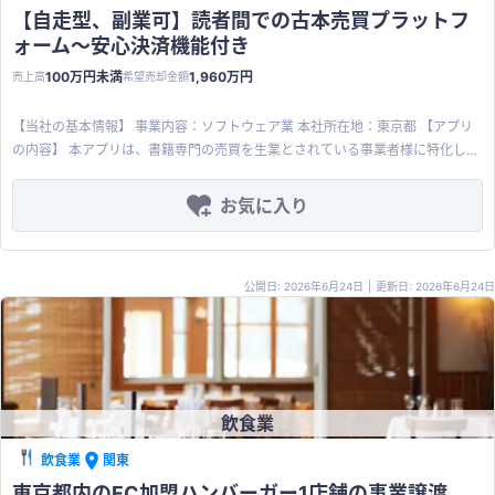
ッシュレス決済の浸透に伴い、底堅い需要が期待できる。QR決済やクレジット
ルスタートに最適：１病院と近隣３件程度の介護施設を登録することで事業者
渡代金に含みます。 ・契約事務手続き費用 ・専用サーバー維持・移管手続き費
【自走型、副業可】読者間での古本売買プラットフ
カードよりも心理的に 現金との距離が近く、シニアや子供向けで活用が期
スタートできます。 早期参入のチャンス：現段階では類似ソフトは限られてお
用 ・ドメイン及びSSL維持・移管手続き費用 【その他、特別な支援内容】 ※ご
ォーム〜安心決済機能付き
待できる。 ⑦ 動作環境：Androidネイティブアプリ 【譲渡内容】 スキー
り早期に市場参入し、他社に先駆けブランド認知を強化することができます。
希望の場合は当社代表が導入コンサルティングとして本アプリケーションの営
ム：事業譲渡 譲渡希望価格：2,352万円（応相談） 譲渡対象：アプリケーショ
100万円未満
1,960万円
売上高
希望売却金額
現場目線のアプリケーション：退院支援業務の経験が豊富な介護施設の従業員
業やマーケティングのノウハウを提供します。 ※ご希望の場合は有料にて保守
ン一式（コード、GUI、特許権、ブランド資産含む） 譲渡理由：選択と集中 そ
や医療機関のソーシャルワーカーの参画のもとで本アプリケーションを開発し
サービスをご提供します。
の他： ※過去、理容室：8店舗、スポーツジム：8店舗での導入・運用実績があ
ました。一切の無駄がなく現場のかゆいところにも手が届きます。 【その他、
【当社の基本情報】 事業内容：ソフトウェア業 本社所在地：東京都 【アプリ
った。他、大手居酒屋グループ、カラオケ店から引き合いの実績あり。サービ
特別な支援内容】 ※ご希望の場合は代表が導入コンサルティングとして本アプ
の内容】 本アプリは、書籍専門の売買を生業とされている事業者様に特化した
ス受け入れを停止したため、見送りとなった。 ※導入マニュアル・営業用資
リケーションの営業やマーケティングのノウハウを提供します。 ※ご希望の場
サービスを提供します。 書籍リユース事業を展開する「[VALUE BOOKS]
料・導入実績情報なども希望に応じて提供可能。 【商品・サービスの特徴】
合は有料にて保守サービスをご提供します。 ※本アプリケーションの導入支援
(https://www.valuebooks.jp/)」（売上高8億円 → 全社売上高36億円から類
お気に入り
グローバルコーヒーチェーン店の顧客囲い込み企画を参考に、2017年11月にリ
に関心を示している大手介護事業者ともお繋ぎします。 ※医療機関への営業の
推）をベンチマークとして開発しました。同アプリが「読者-運営」の繋がり
リース。 本システムは、「御社だけの電子マネーシステム」です。 （特徴）
足掛かりとして医療機器メーカーを紹介することが可能です。
であるのに対して、本アプリでは「読者-運営」のみでなく、「読者-読者」の
・チャージ機能：①小銭・釣銭不要、②キャッシュフローの良化 ・ポイント
繋がりの視点も加わっていることが最大の特徴です。「愛読者のネットワーク
機能：①自由な還元率設定、②会員ランクシステムによるランク別付与率設
公開日: 2026年6月24日
|
更新日: 2026年6月24日
を日本中に作りたい！」という願いのもと、SNS機能も搭載し、独自の発展を
定機能 （効果） ・利用単価アップ：現金決済と比べ、オプションサービスな
遂げてきました。 ユーザーのフォロー・ブロック機能、エスクローによる安心
どの注文が増える傾向があります。 ・来店頻度の向上：原則、他店では利用で
決済、送り状作成、匿名配送、電話番号による本人確認など、フリマに必要不
きない電子マネーなので、顧客の囲い込み・固定化に繋がります。 ・キャッシ
可欠な機能を網羅。さらに、書籍販売を効率化するISBNコード※による簡単登
ュフローの改善：事前チャージ制なので、キャッシュフローが良化します。 ・
録や、保有・読了済み書籍の管理が可能な「書蔵機能」など、書籍に特化した
退蔵益の発生：未利用の残高は雑収入になります。 （顧客管理機能）※別途有
独自機能も搭載しており、特許も取得済みです。 本アプリは、書籍小売店やエ
料オプションとして実装可能 ・顧客情報、利用履歴情報などを管理することが
飲食業
ンドユーザーにとって、日本全国を対象とした新たな仕入・販売ツールとして
可能です。 ・POS連携、POS機能を内蔵することで商品販売データのRAWデ
ご活用いただける構成となっております。 ※ISBNとは？：書籍の裏表紙や奥付
飲食業
関東
ータを管理可能になります。 ・ビッグデータ管理を通じたサービス改善が可能
ページに印刷された「ISBN978-4-…」から始まるバーコード＆文字列を指
になります。 ・年齢、性別など顧客属性に基づいたターゲティングメール配信
東京都内のFC加盟ハンバーガー1店舗の事業譲渡