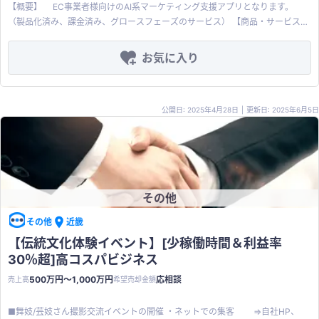
きる点が差別化要因です。 競合もほとんどいないので、ブルーオーシャンで
【概要】 EC事業者様向けのAI系マーケティング支援アプリとなります。
す。 日本語に最適化したUI/UXと、シンプルで直感的な操作性により、子ども
（製品化済み、課金済み、グロースフェーズのサービス） 【商品・サービスの
から高齢者まで幅広い層が利用しやすい設計となっています。 プロダクトは軽
特徴】 ・SaaSモデル（月額課金+従量課金モデル） ・国内サービスに同価格/
量なチームで開発されており、機動的な機能改善とコスト効率の高い運営体制
サービスレベルで競合無し（海外サービスではあり） ・カスタマイズ制のある
お気に入り
も強みです。 詳細資料はコチラ：
プロダクト設計（顧客ごとにカスタマイズができる） ・取引先はEC事業者
https://docs.google.com/presentation/d/1zwFh2TQr45jxPc4fH3Qsx9DXe-
（特に月間売上500万円～が対象）で、月額4,000円から利用可能 【事業の現
9rlGSNhgk3W67Ra8g/edit?usp=sharing
況と譲渡背景】 他事業との兼ね合いで、当事業のマーケティング・セールス
公開日: 2025年4月28日
|
更新日: 2025年6月5日
活動に注力ができない状態です。事業の選択と集中のために譲渡先を探してい
ます。 【想定している買い手様】 既存のお取引先様がある企業様にとって
は、販売しやすいSaaS製品となるので、シナジーがある会社様とのお取引を
希望しております。 特に下記の企業様は相性が良いかと思われます。 ・
Shopifyで構築しているECサイトを保有しているエンタープライズ企業の顧客
を抱えている（ECのみで月商1,000万円～） ・マーケプロダクトをお持ちの企
その他
業様（既存プロダクトと絡めてアップセル等の活用） ・Shopifyのエンタープ
ライズ企業の場合、トラフィックが一定あるので、現プロダクトを、より収益
その他
近畿
化もしやすい（従量課金モデルのため） ※現状の収益（月数万円）ですと譲渡
【伝統文化体験イベント】[少稼働時間＆利益率
費用としては高いと感じられるかもしれませんが、シナジーがある企業です
30％超]高コスパビジネス
と、割安に感じていただけるかと思います。 【費用（常時かかる費用：直近期
実績）】 ・インフラ関連：年間48万円（月額4万円程度） ※保守等は一定今後
500万円〜1,000万円
応相談
売上高
希望売却金額
も必要かもしれないですが、直近実績では8ヶ月で合計20万円程度の支出とな
っております。 【譲渡内容】 ソフトウェア（ソースコード）、オペレーション
■舞妓/芸妓さん撮影交流イベントの開催 ・ネットでの集客 ⇒自社HP、