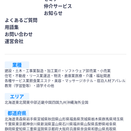
仲介サービス
お知らせ
よくあるご質問
用語集
お問い合わせ
運営会社
業種
建設・土木・工事業
製造・加工業
IT・ソフトウェア
卸売業・小売業
住宅・不動産・リース業
運送・物流・倉庫業
医療・介護・福祉関連
各種サービス業
飲食業
エステ・美容・マッサージ
ホテル・宿泊
人材
アパレル
教育（学習塾等）・語学
その他
エリア
北海道
東北
関東
中部
近畿
中国
四国
九州
沖縄
海外
全国
都道府県
北海道
青森県
岩手県
宮城県
秋田県
山形県
福島県
茨城県
栃木県
群馬県
埼玉県
千葉県
東京都
神奈川県
新潟県
富山県
石川県
福井県
山梨県
長野県
岐阜県
静岡県
愛知県
三重県
滋賀県
京都府
大阪府
兵庫県
奈良県
和歌山県
鳥取県