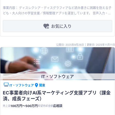
事業内容： ディスレクシア・ディスグラフィアなど読み書きに困難を抱える子
ども・大人向けの学習支援／情報整理アプリを運営しています。 音声入力・手
書き・OCR・読み上げを組み合わせることで「文字を読む・書く」負担を軽減
し、学校や家庭学習、ビジネスシーンにおけるメモ・ノート・課題整理をサポ
お気に入り
ートするプロダクトです。 リリースは2025年の10月にしたばかりで、まだイ
ンストール数も課金者も少なく、現在は完全にtoc向けでappleストアのみで公
開しています。 今後はtob向けにデイサービス様や支援施設様などにパッケー
公開日: 2025年9月26日
|
更新日: 2025年11月11日
ジ売りなどで販売していけば、まとまったMRRも見込めると考えております。
商品・サービスの特徴： スマートフォン／タブレット向けのAI音声搭載のノー
トアプリを提供しています。 音声入力した内容を自動でテキスト化し、必要に
応じて読み上げや要約を行うほか、手書き文字や印刷物をOCRでデジタル化で
きます。 また、AIチャットによる質問応答や復習サポート機能も備え、ユーザ
ーそれぞれの読み書き特性に合わせて、ノート作成・学習・情報整理を一気通
IT・ソフトウェア
貫で支援するサービスです。 iOS向けにアプリストア経由で配信し、サブスク
リプション課金で提供するモデルを採用しています。 オンライン広告やSNS、
IT・ソフトウェア
関東
メディア露出などを通じて個人ユーザーを獲得するとともに、教育機関・支援
EC事業者向けAI系マーケティング支援アプリ（課金
団体向けにはまとめ導入や端末セットでの提案も可能な設計です。 クラウド基
済、成長フェーズ）
盤上で運用しており、機能追加やABテストを継続しながらアップデートを行っ
ています。 差別化ポイント・強み： 読み書き困難者というニッチな領域に特化
100万円〜500万円
応相談
売上高
希望売却金額
し、音声入力・手書き・OCR・読み上げ・AIチャットを一つのアプリで完結で