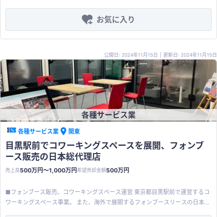
ル連携システム等の開発などです。 近年は生成AI関連アプリ開発に注力してお
り、Microsoft AppSourceにてファイル管理生成AIナレッジ検索システムをソ
お気に入り
フトウェアサービスとして販売しています。 ■特徴 Microsoft Azure等のクラ
ウドに対応した中小企業向けのERP開発を行っています。 基幹業務システム開
発の要件定義から参画し、中小企業のニーズを踏まえた開発を実施していま
公開日: 2024年11月15日
|
更新日: 2024年11月15日
す。要件定義→システム開発→運用（テスト）→保守まで、お取引先をトータ
ルでサポートしています。 ◼️カスタマイズ性のあるシステム ・各製品のベース
は構築されており、顧客の課題に沿ってカスタマイズを実施し納品。 ・中小、
中堅企業中心に多数の納入実績あり。 ■主な顧客 中小企業がメインですが、上
場企業の子会社など、中堅企業との取引実績も豊富です。 流通BMS等の業界標
準の通信手順に対応したEDIシステムを利用した食品卸売業やアマゾン・楽
各種サービス業
天・ヤフー等のモール連携システム等の小売業もあります。 ■売却希望金額
7,500万円〜1億円（税込） クラウド販売管理システムの単価は2000〜3000
各種サービス業
関東
万円で先期は営業利益1500万と役員退職金1000万のほか経費等で3000万円
目黒駅前でコワーキングスペースを展開、フォンブ
程の利益があり2〜3年分で7500万〜1億の売却希望額としました。 事業継承
ース販売の日本総代理店
と老後の為の資金を得たい。 売却後も引継や後継者育成に尽力したいと思いま
す。 ■特記事項 当社はシステム開発を主に27年間行っており、記載した以外
500万円〜1,000万円
500万円
売上高
希望売却金額
にも多くのソフトウェア資産がありそれらを生かしたシナジー効果の発揮がで
きる買い手企業様を探しています。 ファイル管理生成AIナレッジ検索システム
■フォンブース販売、コワーキングスペース運営 東京都目黒駅前で運営するコ
も過去のソフトウェア資産であるWEB図面管理システムを改良して生成AIの機
ワーキングスペース事業。 また、海外で展開するフォンブースリースの日本総
能を取り入れてマイクロソフトSaasとして販売を開始しました。
代理店として、フォンブース導入を検討する方の支援。 コワーキングスペース