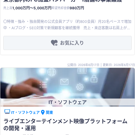
し、国、出版社、作者などの情報が格納された世界共通のコードです。 ※リリ
が可能です。 ・任意の期間内の取引データを集計し、閲覧可能です。 ・グラフ
ース：２０２３年９月 【対象市場】 全国の書籍小売店、古書愛好家 【市場の
1,000万円〜5,000万円
980万円
売上高
希望売却金額
化等のカスタマイズも可能です。 【顧客・取引先の特徴】 ターゲット企業像
成長性】 フリマサービス市場は年率平均 36.5%で急激に成⻑（経産省：EC市
（類型） ー （特徴） 地方の個人経営～小規模FC店
場に関する調査結果）。古本のようなニッチ市場を選択することで中小企業に
〇特徴・強み ・独自開発の公式会員アプリ（約800会員）月20名ペースで増加
ー 既存のポイントカードの電子化に関心あり。PayPayでは顧客囲い込みが
チャンスが見出せます。 【譲渡内容】 スキーム：事業譲渡 譲渡希望価格：
中 ・AIブログ・SEO対策で新規顧客を継続獲得 売上・来店客数は右肩上がり
弱い。 商店街・地域活性化団体 ー 複数店舗共通ポイント＋チャージ
1,960万円（応相談） 譲渡対象：アプリケーション一式（コード、GUI等）、
・ロイヤリティなしのFCスキーム 販促は各店舗の独自裁量で実施可能 〇立
リピーター型ビジネス ー 理美容室、ネイル、整体、パーソナルジム
開発ドキュメント類 譲渡理由：選択と集中 【商品・サービスの特徴】 【主要
地 東京都東部 〇物件概要（賃貸条件） 賃料：約15万円前後/月 〇従業員情報
お気に入り
など、LTVが命の業態 自社ブランドを構築したい企業 ー 「自社通貨化」によ
機能一覧】 レスポンシブデザイン：スマホ、PC、タブレットに対応 詳細検
アルバイト約4名 引継ぎ可能 〇財務内容（直近期 2025年） ＜P/L＞ 売上高：
るブランディングと価格競争力を志向 スタートアップSaaS連携企業 ー
索：付録の有無、状態、廃盤時期、初版などを詳細検索。 プレビュー：一部の
約2,000-3000万円 営業利益：約△120万円〜△240万円 〇希望条件 譲渡スキ
CRM連携やOEM化を通じて自社サービスを拡張したい開発系企業 【強み・ア
ページプレビュー表示。 目次：目次情報をAPIで取得し表示。 画像からマスタ
ーム：事業譲渡 譲渡金額：980万円 譲渡理由：本業（研修・コンサルティング
ピールポイント】 ・プリペイドカード機能：チャージ額に応じた任意のインセ
検索・引用：カメラで本を撮影し、本の情報をAPIで取得、入力フォームに引
公開日: 2026年6月17日
|
更新日: 2026年6月17日
事業）へのリソース集中のため 〇譲渡対象資産 内装・造作、厨房機器、空調
ンティブ設定が可能。キャッシュフローの改善に貢献。 ・ポイント機能：ポイ
用。 テキストからマスタ検索・引用：テキストを入力し、本の情報をAPIで取
設備（リース引継ぎ）、公式会員アプリ（約800会員）、HP（AIブログ機能付
ント付与率は導入店で任意設定が可能。他法人とのポイント共有にも柔軟に対
得、入力フォームに引用。 撮影したバーコードからマスタ検索・引用：カメラ
き）、在庫等 〇補足事項 FC加盟店のため、買い手がFCブランドを引き継ぐ場
応可能。 ・顧客管理機能（有料オプション）：POS連携で顧客情報のデータ化
でバーコードを撮影し、本の情報をAPIで取得、入力フォームに引用。 ISBN・
合はFC本部との新規加盟手続きが必要
に対応。顧客属性に基づくターゲティングメール配信が可能。 ・顧客の囲い込
ISSN手入力してマスタ検索・引用：ISBN・ISSNを入力し、本の情報をAPIで
み：原則自店のみでの利用、チャージインセンティブ、ポイント制度の総合力
取得、入力フォームに引用。 出品参考価格：上記機能でマスターに紐づけるこ
で顧客囲い込みに非常に有効。 ・市場の成長性：キャッシュレス決済の浸透に
IT・ソフトウェア
とができた本は、Amazonの価格を取得し表示。 通報：不適切な商品やコメン
伴い、底堅い需要が期待できる。QR決済やクレジットカードよりも心理的に
トを管理者に通報。 画像認識：商品写真からソフトウェアが書籍のタイトルを
現金との距離が近く、シニアや子供向けで活用が期待できる。 【その他、特
IT・ソフトウェア
関東
自動で認識、書籍情報データベースに含まれる書籍のタイトルと比較参照、一
別な支援内容】 ※ご希望の場合は代表が導入コンサルティングとして本アプリ
ライブエンターテインメント映像プラットフォーム
致する書籍タイトルに紐付く、出版社、著者、初版発行時期、 廃盤/新盤、発
ケーションの営業やマーケティングのノウハウを提供します。 ※ご希望の場合
行部数などの情報を自動入力します。本件に関わる特許技術も譲渡対象です。
の開発・運用
は有料にて保守サービスをご提供します。
本棚共有：⾃分の本棚をマイページにアップロードして他⼈と読書の趣味や相