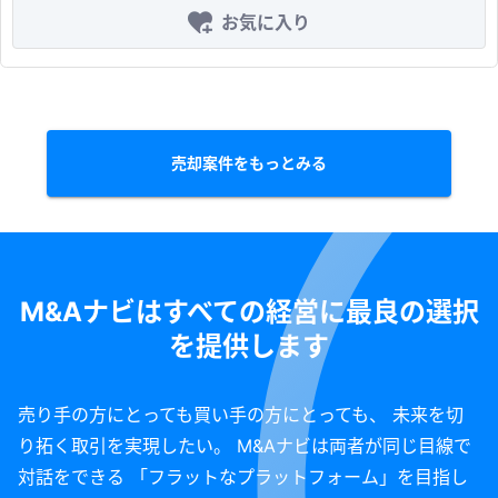
は目黒駅から徒歩圏内の魅力的な立地で展開。 1~4名用のモニターを用意して
お気に入り
おり、ビジネスに最適な設備が充実。 ■ VR事業 世界で利用できるバーチャル
ギャラリーアプリを提供 リアルな空間だけでなくバーチャルなギャラリーで世
界に発信中。 VR空間で見たアート作品をその場で購入できるアプリとして提
供している。 ■ 譲渡希望金額 500万円
売却案件をもっとみる
M&Aナビはすべての経営に最良の選択
を提供します
売り手の方にとっても買い手の方にとっても、 未来を切
り拓く取引を実現したい。 M&Aナビは両者が同じ目線で
対話をできる 「フラットなプラットフォーム」を目指し