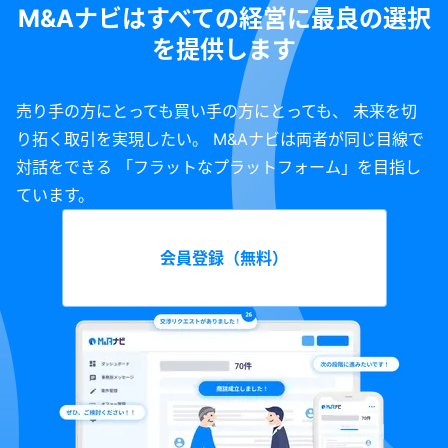
円（2024年1月末時点） <譲渡希望金額> 1,200万円 <譲渡スキーム> 株式譲渡
ケーションの営業やマーケティングのノウハウを提供します。 ※ご希望の場合
M&Aナビはすべての経営に最良の選択
<その他> ・譲渡希望金額については柔軟に対応させていただきます ・現オー
は有料にて保守サービスをご提供します。
を提供します
ナーは一定の引き継ぎ後、引退を予定
売り手の方にとっても買い手の方にとっても、 未来を切
り拓く取引を実現したい。 M&Aナビは両者が同じ目線で
対話をできる 「フラットなプラットフォーム」を目指し
ています。
会員登録（無料）