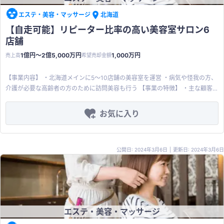
能。 ※顧客の囲い込み：原則自店のみでの利用、チャージインセンティブ、
ポイント制度の総合力で顧客囲い込みに非常に有効。 ※市場の成長性：キャ
エステ・美容・マッサージ
北海道
ッシュレス決済の浸透に伴い、底堅い需要が期待できる。QR決済やクレジット
【自走可能】リピーター比率の高い美容室サロン6
カードよりも心理的に 現金との距離が近く、シニアや子供向けで活用が期
店舗
待できる。 ⑦ 動作環境：Androidネイティブアプリ 【譲渡内容】 スキー
ム：事業譲渡 譲渡希望価格：2,352万円（応相談） 譲渡対象：アプリケーショ
1億円〜2億5,000万円
1,000万円
売上高
希望売却金額
ン一式（コード、GUI、特許権、ブランド資産含む） 譲渡理由：選択と集中 そ
の他： ※過去、理容室：8店舗、スポーツジム：8店舗での導入・運用実績があ
【事業内容】 ・北海道メインに5～10店舗の美容室を運営 ・病気や怪我の方、
った。他、大手居酒屋グループ、カラオケ店から引き合いの実績あり。サービ
介護が必要な高齢者の方のために訪問美容も行う 【事業の特徴】 ・主な顧客
ス受け入れを停止したため、見送りとなった。 ※導入マニュアル・営業用資
層は30～40代女性及び家族 ・ロイヤルカスタマーを持つ正社員を多く雇用 ・
料・導入実績情報なども希望に応じて提供可能。 【商品・サービスの特徴】
リピーター比率が高く、比較的低い広告宣伝費で集客ができている 【その他希
お気に入り
グローバルコーヒーチェーン店の顧客囲い込み企画を参考に、2017年11月にリ
望条件】 ・譲渡価格相談可 ・従業員の雇用継続 ・連帯保証の解除
リース。 本システムは、「御社だけの電子マネーシステム」です。 （特徴）
・チャージ機能：①小銭・釣銭不要、②キャッシュフローの良化 ・ポイント
機能：①自由な還元率設定、②会員ランクシステムによるランク別付与率設
公開日: 2024年3月6日
|
更新日: 2024年3月6日
定機能 （効果） ・利用単価アップ：現金決済と比べ、オプションサービスな
どの注文が増える傾向があります。 ・来店頻度の向上：原則、他店では利用で
きない電子マネーなので、顧客の囲い込み・固定化に繋がります。 ・キャッシ
ュフローの改善：事前チャージ制なので、キャッシュフローが良化します。 ・
退蔵益の発生：未利用の残高は雑収入になります。 （顧客管理機能）※別途有
料オプションとして実装可能 ・顧客情報、利用履歴情報などを管理することが
エステ・美容・マッサージ
可能です。 ・POS連携、POS機能を内蔵することで商品販売データのRAWデ