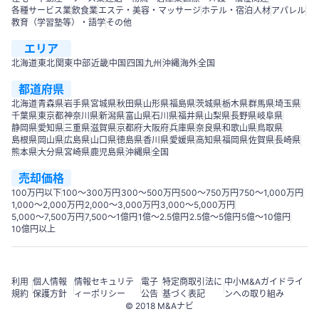
各種サービス業
飲食業
エステ・美容・マッサージ
ホテル・宿泊
人材
アパレル
教育（学習塾等）・語学
その他
エリア
北海道
東北
関東
中部
近畿
中国
四国
九州
沖縄
海外
全国
都道府県
北海道
青森県
岩手県
宮城県
秋田県
山形県
福島県
茨城県
栃木県
群馬県
埼玉県
千葉県
東京都
神奈川県
新潟県
富山県
石川県
福井県
山梨県
長野県
岐阜県
静岡県
愛知県
三重県
滋賀県
京都府
大阪府
兵庫県
奈良県
和歌山県
鳥取県
島根県
岡山県
広島県
山口県
徳島県
香川県
愛媛県
高知県
福岡県
佐賀県
長崎県
熊本県
大分県
宮崎県
鹿児島県
沖縄県
全国
売却価格
100万円以下
100〜300万円
300〜500万円
500～750万円
750〜1,000万円
1,000～2,000万円
2,000～3,000万円
3,000～5,000万円
5,000～7,500万円
7,500～1億円
1億～2.5億円
2.5億～5億円
5億～10億円
10億円以上
利用
個人情報
情報セキュリテ
電子
特定商取引法に
中小M&Aガイドライ
規約
保護方針
ィーポリシー
公告
基づく表記
ンへの取り組み
© 2018 M&Aナビ