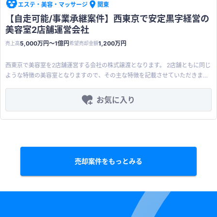
エステ・美容・マッサージ
関東
ータを管理可能になります。 ・ビッグデータ管理を通じたサービス改善が可能
になります。 ・年齢、性別など顧客属性に基づいたターゲティングメール配信
【自走可能/事業承継案件】西東京で安定黒字経営の
が可能です。 ・任意の期間内の取引データを集計し、閲覧可能です。 ・グラフ
美容室2店舗運営会社
化等のカスタマイズも可能です。 【顧客・取引先の特徴】 ターゲット企業像
5,000万円〜1億円
1,200万円
売上高
希望売却金額
（類型） ー （特徴） 地方の個人経営～小規模FC店
ー 既存のポイントカードの電子化に関心あり。PayPayでは顧客囲い込みが
西東京で美容室を2店舗運営する会社の株式譲渡となります。 2店舗ともに同じ
弱い。 商店街・地域活性化団体 ー 複数店舗共通ポイント＋チャージ
ような特徴の美容室となりますので、その主な特徴を記載させていただきま
リピーター型ビジネス ー 理美容室、ネイル、整体、パーソナルジム
す。 ＜美容室店舗の主な特徴＞ ・最寄駅より徒歩10分圏内 ・座席（セット
など、LTVが命の業態 自社ブランドを構築したい企業 ー 「自社通貨化」によ
面）10席程度 ・スタイリスト5名程度 ・顧客単価：1万円程度 ・予約比率：女
お気に入り
るブランディングと価格競争力を志向 スタートアップSaaS連携企業 ー
性約8割、男性約2割で主な年齢層は40代〜50代以上 ・リピート率：80％以上
CRM連携やOEM化を通じて自社サービスを拡張したい開発系企業 【強み・ア
・主な広告媒体：ホットペッパービューティー ＜課題と成長機会＞ ・40代以
ピールポイント】 ・プリペイドカード機能：チャージ額に応じた任意のインセ
上の固定客が多く安定的な経営がされつつも、30代以下の若い世代の予約比率
ンティブ設定が可能。キャッシュフローの改善に貢献。 ・ポイント機能：ポイ
が相対的に低い ・新規顧客の獲得とスタイリストの採用が課題 ・地元での高
ント付与率は導入店で任意設定が可能。他法人とのポイント共有にも柔軟に対
い知名度と足元の安定経営を活かした成長戦略を描きやすい なお、現オーナー
応可能。 ・顧客管理機能（有料オプション）：POS連携で顧客情報のデータ化
は美容師ではないため、経営管理業務のみを行なっており、日々の店舗運営は
に対応。顧客属性に基づくターゲティングメール配信が可能。 ・顧客の囲い込
売却案件をもっとみる
各店舗で自走して行われています。 ＜直近の財務概要＞（決算月5月） 売上
み：原則自店のみでの利用、チャージインセンティブ、ポイント制度の総合力
高：9,000万円（今期着見込み） 営業利益：900万円（今期着見込み） 減価償
で顧客囲い込みに非常に有効。 ・市場の成長性：キャッシュレス決済の浸透に
却費：100万円（今期着見込み） 役員報酬総額：0円（今期着見込み） 現預金
伴い、底堅い需要が期待できる。QR決済やクレジットカードよりも心理的に
残高：1,100万円（2024年1月末時点） 有利子負債残高：3,560万円（2024年1
現金との距離が近く、シニアや子供向けで活用が期待できる。 【その他、特
月末時点） 売掛金残高：155万円（2024年1月末時点） 簿価純資産：-345万
別な支援内容】 ※ご希望の場合は代表が導入コンサルティングとして本アプリ