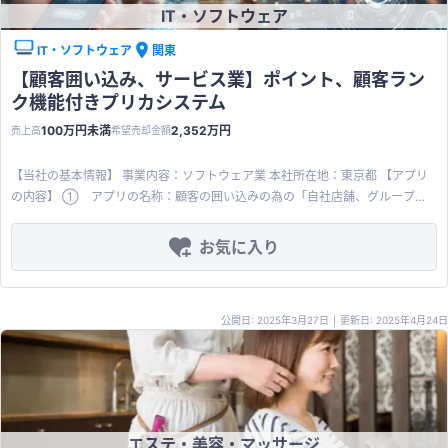
IT・ソフトウェア
IT・ソフトウェア
関東
【顧客囲い込み、サービス業】ポイント、顧客ラン
ク機能付きプリカシステム
100万円未満
2,352万円
売上高
希望売却金額
【当社の基本情報】 事業内容：ソフトウェア業 本社所在地：東京都 【アプリ
の内容】 ① アプリの名称：顧客の囲い込みの為の「自社店舗、グループ間
利用向け電子マネープラットフォーム」 ② 概要：「チャージ」、「ポイン
ト付与」、「ギフトカード」、「グループ店舗間のポイント共有」などの各種
お気に入り
機能を備えた御社ブランドでの“自社顧客囲い込み”を可能にするDXインフラ
③ 対象市場：自社リピーター獲得を狙う 小売・飲食・サービス業、フラン
チャイズ本部・商店街組織など ④ リリース年：2017年11月 ⑤ 技術基
公開日: 2025年3月27日
|
更新日: 2025年4月24日
盤：管理情報システム、専用端末PC、物理カードタブレットで構成するシンプ
ルな構造 ⑥ 特徴・強み： ※プリペイドカード機能：チャージ額に応じた
任意のインセンティブ設定が可能。キャッシュフローの改善に貢献。 ※ポイ
ント機能：ポイント付与率は導入店で任意設定が可能。他法人とのポイント共
有にも柔軟に対応可能。 ※顧客管理機能（有料オプション）：POS連携で顧
客情報のデータ化に対応。顧客属性に基づくターゲティングメール配信が可
エステ・美容・マッサージ