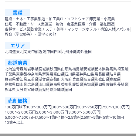
業種
建設・土木・工事業
製造・加工業
IT・ソフトウェア
卸売業・小売業
住宅・不動産・リース業
運送・物流・倉庫業
医療・介護・福祉関連
各種サービス業
飲食業
エステ・美容・マッサージ
ホテル・宿泊
人材
アパレル
教育（学習塾等）・語学
その他
エリア
北海道
東北
関東
中部
近畿
中国
四国
九州
沖縄
海外
全国
都道府県
北海道
青森県
岩手県
宮城県
秋田県
山形県
福島県
茨城県
栃木県
群馬県
埼玉県
千葉県
東京都
神奈川県
新潟県
富山県
石川県
福井県
山梨県
長野県
岐阜県
静岡県
愛知県
三重県
滋賀県
京都府
大阪府
兵庫県
奈良県
和歌山県
鳥取県
島根県
岡山県
広島県
山口県
徳島県
香川県
愛媛県
高知県
福岡県
佐賀県
長崎県
熊本県
大分県
宮崎県
鹿児島県
沖縄県
全国
売却価格
100万円以下
100〜300万円
300〜500万円
500～750万円
750〜1,000万円
1,000～2,000万円
2,000～3,000万円
3,000～5,000万円
5,000～7,500万円
7,500～1億円
1億～2.5億円
2.5億～5億円
5億～10億円
10億円以上