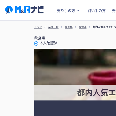
売り手の方
買い手の方
売
トップ
案件一覧
東京都
飲食業
都内人気エリアのハ
飲食業
本人確認済
都内人気エ