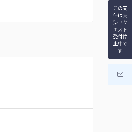
この案
件は交
渉リク
エスト
受付停
止中で
す