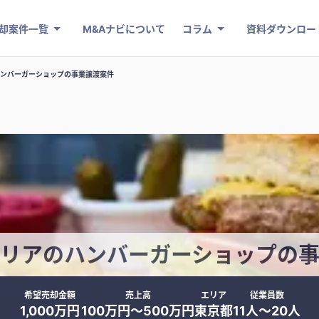
却案件一覧
M&Aナビについて
コラム
資料ダウンロー
ンバーガーショップの事業譲渡案件
リアのハンバーガーショップの
希望売却金額
売上高
エリア
従業員数
1,000万円
100万円〜500万円
東京都
11人〜20人