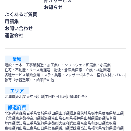
仲介サービス
お知らせ
よくあるご質問
用語集
お問い合わせ
運営会社
業種
建設・土木・工事業
製造・加工業
IT・ソフトウェア
卸売業・小売業
住宅・不動産・リース業
運送・物流・倉庫業
医療・介護・福祉関連
各種サービス業
飲食業
エステ・美容・マッサージ
ホテル・宿泊
人材
アパレル
教育（学習塾等）・語学
その他
エリア
北海道
東北
関東
中部
近畿
中国
四国
九州
沖縄
海外
全国
都道府県
北海道
青森県
岩手県
宮城県
秋田県
山形県
福島県
茨城県
栃木県
群馬県
埼玉県
千葉県
東京都
神奈川県
新潟県
富山県
石川県
福井県
山梨県
長野県
岐阜県
静岡県
愛知県
三重県
滋賀県
京都府
大阪府
兵庫県
奈良県
和歌山県
鳥取県
島根県
岡山県
広島県
山口県
徳島県
香川県
愛媛県
高知県
福岡県
佐賀県
長崎県