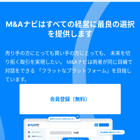
M&Aナビはすべての経営に最良の選択
を提供します
売り手の方にとっても買い手の方にとっても、 未来を切
り拓く取引を実現したい。 M&Aナビは両者が同じ目線で
対話をできる 「フラットなプラットフォーム」を目指し
ています。
会員登録（無料）