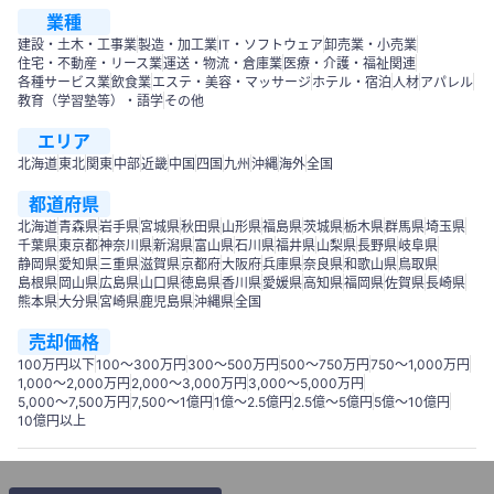
業種
建設・土木・工事業
製造・加工業
IT・ソフトウェア
卸売業・小売業
住宅・不動産・リース業
運送・物流・倉庫業
医療・介護・福祉関連
各種サービス業
飲食業
エステ・美容・マッサージ
ホテル・宿泊
人材
アパレル
教育（学習塾等）・語学
その他
エリア
北海道
東北
関東
中部
近畿
中国
四国
九州
沖縄
海外
全国
都道府県
北海道
青森県
岩手県
宮城県
秋田県
山形県
福島県
茨城県
栃木県
群馬県
埼玉県
千葉県
東京都
神奈川県
新潟県
富山県
石川県
福井県
山梨県
長野県
岐阜県
静岡県
愛知県
三重県
滋賀県
京都府
大阪府
兵庫県
奈良県
和歌山県
鳥取県
島根県
岡山県
広島県
山口県
徳島県
香川県
愛媛県
高知県
福岡県
佐賀県
長崎県
熊本県
大分県
宮崎県
鹿児島県
沖縄県
全国
売却価格
100万円以下
100〜300万円
300〜500万円
500～750万円
750〜1,000万円
1,000～2,000万円
2,000～3,000万円
3,000～5,000万円
5,000～7,500万円
7,500～1億円
1億～2.5億円
2.5億～5億円
5億～10億円
10億円以上