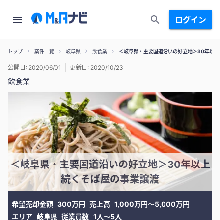
ログイン
トップ
案件一覧
岐阜県
飲食業
＜岐阜県・主要国道沿いの好立地＞30年以上
公開日: 2020/06/01
更新日: 2020/10/23
飲食業
＜岐阜県・主要国道沿いの好立地＞30年以上
続くそば屋の事業譲渡
希望売却金額
300万円
売上高
1,000万円〜5,000万円
エリア
岐阜県
従業員数
1人〜5人