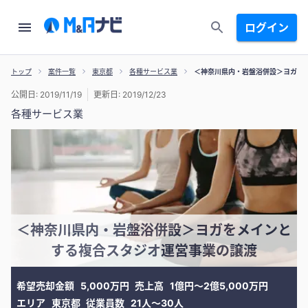
ログイン
トップ
案件一覧
東京都
各種サービス業
＜神奈川県内・岩盤浴併設＞ヨガを
公開日: 2019/11/19
更新日: 2019/12/23
各種サービス業
＜神奈川県内・岩盤浴併設＞ヨガをメインと
する複合スタジオ運営事業の譲渡
希望売却金額
5,000万円
売上高
1億円〜2億5,000万円
エリア
東京都
従業員数
21人〜30人