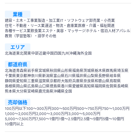
業種
建設・土木・工事業
製造・加工業
IT・ソフトウェア
卸売業・小売業
住宅・不動産・リース業
運送・物流・倉庫業
医療・介護・福祉関連
各種サービス業
飲食業
エステ・美容・マッサージ
ホテル・宿泊
人材
アパレル
教育（学習塾等）・語学
その他
エリア
北海道
東北
関東
中部
近畿
中国
四国
九州
沖縄
海外
全国
都道府県
北海道
青森県
岩手県
宮城県
秋田県
山形県
福島県
茨城県
栃木県
群馬県
埼玉県
千葉県
東京都
神奈川県
新潟県
富山県
石川県
福井県
山梨県
長野県
岐阜県
静岡県
愛知県
三重県
滋賀県
京都府
大阪府
兵庫県
奈良県
和歌山県
鳥取県
島根県
岡山県
広島県
山口県
徳島県
香川県
愛媛県
高知県
福岡県
佐賀県
長崎県
熊本県
大分県
宮崎県
鹿児島県
沖縄県
全国
売却価格
100万円以下
100〜300万円
300〜500万円
500～750万円
750〜1,000万円
1,000～2,000万円
2,000～3,000万円
3,000～5,000万円
5,000～7,500万円
7,500～1億円
1億～2.5億円
2.5億～5億円
5億～10億円
10億円以上