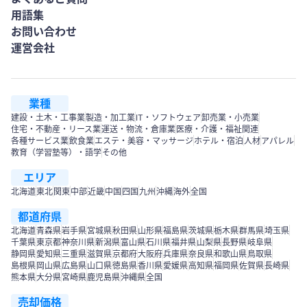
用語集
お問い合わせ
運営会社
業種
建設・土木・工事業
製造・加工業
IT・ソフトウェア
卸売業・小売業
住宅・不動産・リース業
運送・物流・倉庫業
医療・介護・福祉関連
各種サービス業
飲食業
エステ・美容・マッサージ
ホテル・宿泊
人材
アパレル
教育（学習塾等）・語学
その他
エリア
北海道
東北
関東
中部
近畿
中国
四国
九州
沖縄
海外
全国
都道府県
北海道
青森県
岩手県
宮城県
秋田県
山形県
福島県
茨城県
栃木県
群馬県
埼玉県
千葉県
東京都
神奈川県
新潟県
富山県
石川県
福井県
山梨県
長野県
岐阜県
静岡県
愛知県
三重県
滋賀県
京都府
大阪府
兵庫県
奈良県
和歌山県
鳥取県
島根県
岡山県
広島県
山口県
徳島県
香川県
愛媛県
高知県
福岡県
佐賀県
長崎県
熊本県
大分県
宮崎県
鹿児島県
沖縄県
全国
売却価格