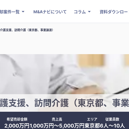
却案件一覧
M&Aナビについて
コラム
資料ダウンロー
介護支援、訪問介護（東京都、事業譲渡）
護支援、訪問介護（東京都、事
希望売却金額
売上高
エリア
従業員数
2,000万円
1,000万円〜5,000万円
東京都
6人〜10人