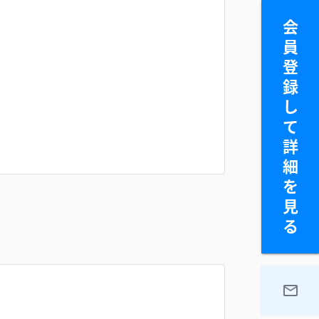
会
員
登
録
し
て
詳
細
を
見
る