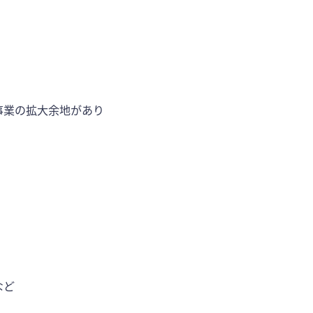
事業の拡大余地があり
など