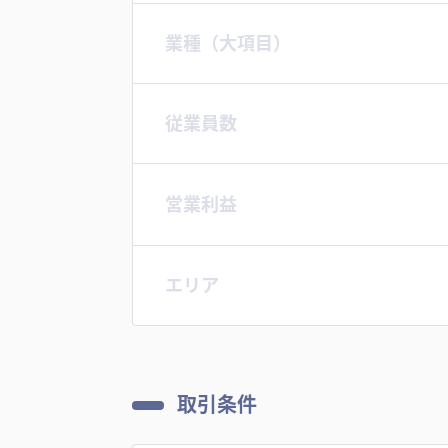
業種（大項目）
従業員数
営業利益
エリア
取引条件