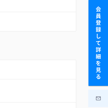
会
員
登
録
し
て
詳
細
を
見
る