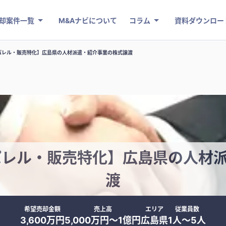
却案件一覧
M&Aナビについて
コラム
資料ダウンロー
パレル・販売特化】広島県の人材派遣・紹介事業の株式譲渡
パレル・販売特化】広島県の人材
渡
希望売却金額
売上高
エリア
従業員数
3,600万円
5,000万円〜1億円
広島県
1人〜5人