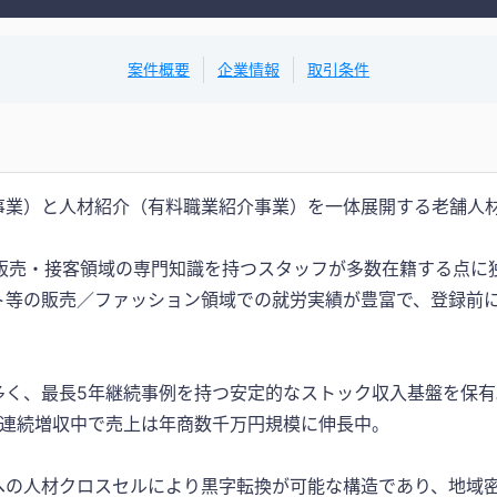
案件概要
企業情報
取引条件
事業）と人材紹介（有料職業紹介事業）を一体展開する老舗人
・販売・接客領域の専門知識を持つスタッフが多数在籍する点に
ト等の販売／ファッション領域での就労実績が豊富で、登録前
多く、最長5年継続事例を持つ安定的なストック収入基盤を保有
期連続増収中で売上は年商数千万円規模に伸長中。
への人材クロスセルにより黒字転換が可能な構造であり、地域