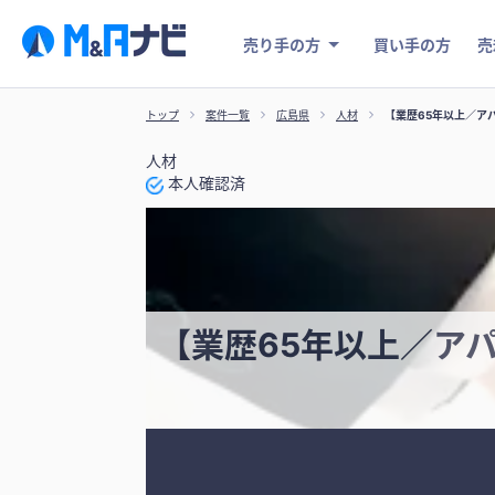
売り手の方
買い手の方
売
トップ
案件一覧
広島県
人材
【業歴65年以上／ア
人材
本人確認済
【業歴65年以上／ア