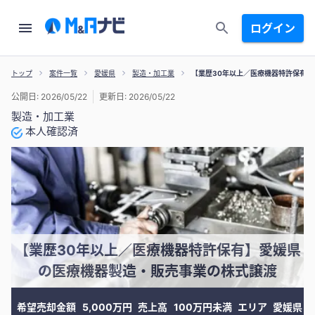
ログイン
トップ
案件一覧
愛媛県
製造・加工業
【業歴30年以上／医療機器特許保有
公開日: 2026/05/22
更新日: 2026/05/22
製造・加工業
本人確認済
【業歴30年以上／医療機器特許保有】愛媛県
の医療機器製造・販売事業の株式譲渡
希望売却金額
5,000万円
売上高
100万円未満
エリア
愛媛県