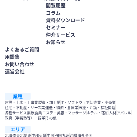
閲覧履歴
コラム
資料ダウンロード
セミナー
仲介サービス
お知らせ
よくあるご質問
用語集
お問い合わせ
運営会社
業種
建設・土木・工事業
製造・加工業
IT・ソフトウェア
卸売業・小売業
住宅・不動産・リース業
運送・物流・倉庫業
医療・介護・福祉関連
各種サービス業
飲食業
エステ・美容・マッサージ
ホテル・宿泊
人材
アパレル
教育（学習塾等）・語学
その他
エリア
北海道
東北
関東
中部
近畿
中国
四国
九州
沖縄
海外
全国