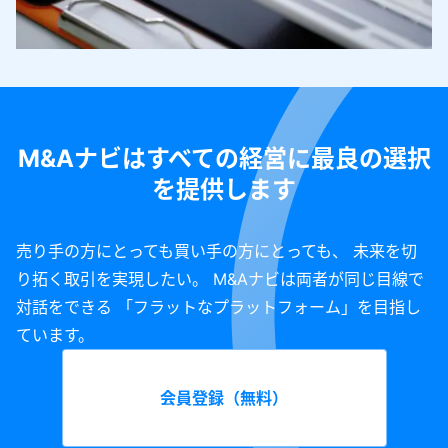
M&Aナビはすべての経営に最良の選択
を提供します
売り手の方にとっても買い手の方にとっても、 未来を切
り拓く取引を実現したい。 M&Aナビは両者が同じ目線で
対話をできる 「フラットなプラットフォーム」を目指し
ています。
会員登録（無料）