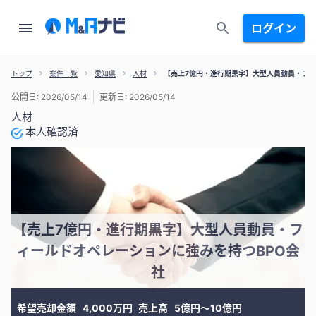
ログイン
トップ
案件一覧
愛知県
人材
【売上7億円・進行期黒字】大型人員動員・フィ
公開日: 2026/05/14
更新日: 2026/05/14
人材
本人確認済
【売上7億円・進行期黒字】大型人員動員・フ
ィールドオペレーションに強みを持つBPO会
社
希望売却金額
4,000万円
売上高
5億円〜10億円