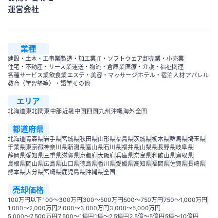
運営会社
業種
建設・土木・工事業
製造・加工業
IT・ソフトウェア
卸売業・小売業
住宅・不動産・リース業
運送・物流・倉庫業
医療・介護・福祉関連
各種サービス業
飲食業
エステ・美容・マッサージ
ホテル・宿泊
人材
アパレル
教育（学習塾等）・語学
その他
エリア
北海道
東北
関東
中部
近畿
中国
四国
九州
沖縄
海外
全国
都道府県
北海道
青森県
岩手県
宮城県
秋田県
山形県
福島県
茨城県
栃木県
群馬県
埼玉県
千葉県
東京都
神奈川県
新潟県
富山県
石川県
福井県
山梨県
長野県
岐阜県
静岡県
愛知県
三重県
滋賀県
京都府
大阪府
兵庫県
奈良県
和歌山県
鳥取県
島根県
岡山県
広島県
山口県
徳島県
香川県
愛媛県
高知県
福岡県
佐賀県
長崎県
熊本県
大分県
宮崎県
鹿児島県
沖縄県
全国
売却価格
100万円以下
100〜300万円
300〜500万円
500～750万円
750〜1,000万円
1,000～2,000万円
2,000～3,000万円
3,000～5,000万円
5,000～7,500万円
7,500～1億円
1億～2.5億円
2.5億～5億円
5億～10億円