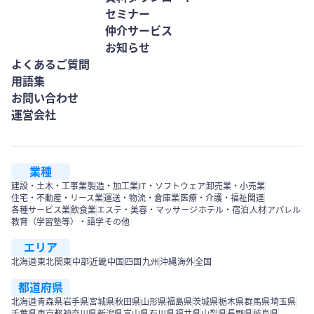
セミナー
仲介サービス
お知らせ
よくあるご質問
用語集
お問い合わせ
運営会社
業種
建設・土木・工事業
製造・加工業
IT・ソフトウェア
卸売業・小売業
住宅・不動産・リース業
運送・物流・倉庫業
医療・介護・福祉関連
各種サービス業
飲食業
エステ・美容・マッサージ
ホテル・宿泊
人材
アパレル
教育（学習塾等）・語学
その他
エリア
北海道
東北
関東
中部
近畿
中国
四国
九州
沖縄
海外
全国
都道府県
北海道
青森県
岩手県
宮城県
秋田県
山形県
福島県
茨城県
栃木県
群馬県
埼玉県
千葉県
東京都
神奈川県
新潟県
富山県
石川県
福井県
山梨県
長野県
岐阜県