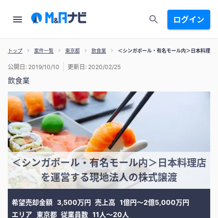
ログイン
トップ
案件一覧
東京都
飲食業
＜シンガポール・有名モール内＞日本料理店
公開日: 2019/10/10
更新日: 2020/02/25
飲食業
＜シンガポール・有名モール内＞日本料理店
を運営する現地法人の株式譲渡
希望売却金額
3,500万円
売上高
1億円〜2億5,000万円
エリア
東京都
従業員数
11人〜20人