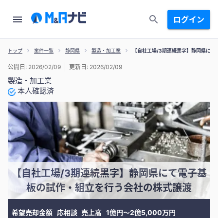
ログイン
トップ
案件一覧
静岡県
製造・加工業
【自社工場/3期連続黒字】静岡県にて
公開日: 2026/02/09
更新日: 2026/02/09
製造・加工業
本人確認済
【自社工場/3期連続黒字】静岡県にて電子基
板の試作・組立を行う会社の株式譲渡
希望売却金額
応相談
売上高
1億円〜2億5,000万円