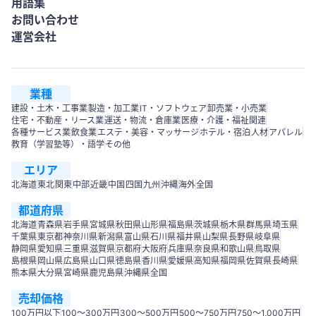
用語集
お問い合わせ
運営会社
業種
建設・土木・工事業
製造・加工業
IT・ソフトウェア
卸売業・小売業
住宅・不動産・リース業
運送・物流・倉庫業
医療・介護・福祉関連
各種サービス業
飲食業
エステ・美容・マッサージ
ホテル・宿泊
人材
アパレル
教育（学習塾等）・語学
その他
エリア
北海道
東北
関東
中部
近畿
中国
四国
九州
沖縄
海外
全国
都道府県
北海道
青森県
岩手県
宮城県
秋田県
山形県
福島県
茨城県
栃木県
群馬県
埼玉県
千葉県
東京都
神奈川県
新潟県
富山県
石川県
福井県
山梨県
長野県
岐阜県
静岡県
愛知県
三重県
滋賀県
京都府
大阪府
兵庫県
奈良県
和歌山県
鳥取県
島根県
岡山県
広島県
山口県
徳島県
香川県
愛媛県
高知県
福岡県
佐賀県
長崎県
熊本県
大分県
宮崎県
鹿児島県
沖縄県
全国
売却価格
100万円以下
100〜300万円
300〜500万円
500～750万円
750〜1,000万円