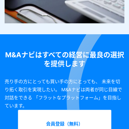
M&Aナビはすべての経営に最良の選択
を提供します
売り手の方にとっても買い手の方にとっても、 未来を切
り拓く取引を実現したい。 M&Aナビは両者が同じ目線で
対話をできる 「フラットなプラットフォーム」を目指し
ています。
会員登録（無料）