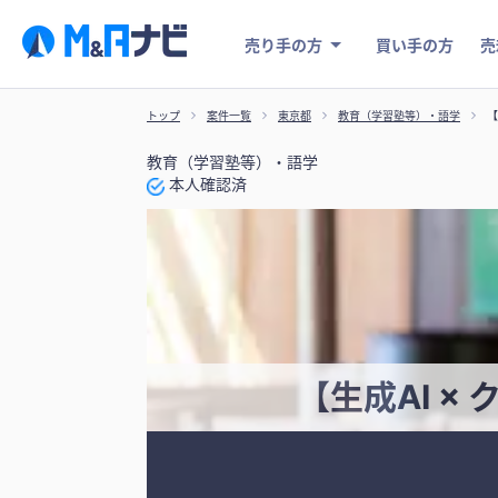
売り手の方
買い手の方
売
トップ
案件一覧
東京都
教育（学習塾等）・語学
【
教育（学習塾等）・語学
本人確認済
【生成AI 