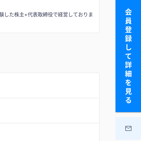
会
経験した株主+代表取締役で経営しておりま
員
登
録
し
て
詳
細
を
見
る