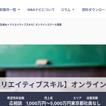
却案件一覧
M&Aナビについて
コラム
資料ダウンロー
生成AI × クリエイティブスキル】オンラインスクール事業
× クリエイティブスキル】オンライ
希望売却金額
売上高
エリア
従業員数
応相談
1,000万円〜5,000万円
東京都
社員なし