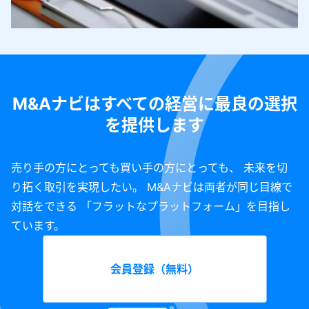
M&Aナビはすべての経営に最良の選択
を提供します
売り手の方にとっても買い手の方にとっても、 未来を切
り拓く取引を実現したい。 M&Aナビは両者が同じ目線で
対話をできる 「フラットなプラットフォーム」を目指し
ています。
会員登録（無料）