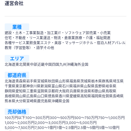
運営会社
業種
建設・土木・工事業
製造・加工業
IT・ソフトウェア
卸売業・小売業
住宅・不動産・リース業
運送・物流・倉庫業
医療・介護・福祉関連
各種サービス業
飲食業
エステ・美容・マッサージ
ホテル・宿泊
人材
アパレル
教育（学習塾等）・語学
その他
エリア
北海道
東北
関東
中部
近畿
中国
四国
九州
沖縄
海外
全国
都道府県
北海道
青森県
岩手県
宮城県
秋田県
山形県
福島県
茨城県
栃木県
群馬県
埼玉県
千葉県
東京都
神奈川県
新潟県
富山県
石川県
福井県
山梨県
長野県
岐阜県
静岡県
愛知県
三重県
滋賀県
京都府
大阪府
兵庫県
奈良県
和歌山県
鳥取県
島根県
岡山県
広島県
山口県
徳島県
香川県
愛媛県
高知県
福岡県
佐賀県
長崎県
熊本県
大分県
宮崎県
鹿児島県
沖縄県
全国
売却価格
100万円以下
100〜300万円
300〜500万円
500～750万円
750〜1,000万円
1,000～2,000万円
2,000～3,000万円
3,000～5,000万円
5,000～7,500万円
7,500～1億円
1億～2.5億円
2.5億～5億円
5億～10億円