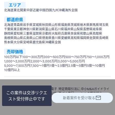
エリア
北海道
東北
関東
中部
近畿
中国
四国
九州
沖縄
海外
全国
都道府県
北海道
青森県
岩手県
宮城県
秋田県
山形県
福島県
茨城県
栃木県
群馬県
埼玉県
千葉県
東京都
神奈川県
新潟県
富山県
石川県
福井県
山梨県
長野県
岐阜県
静岡県
愛知県
三重県
滋賀県
京都府
大阪府
兵庫県
奈良県
和歌山県
鳥取県
島根県
岡山県
広島県
山口県
徳島県
香川県
愛媛県
高知県
福岡県
佐賀県
長崎県
熊本県
大分県
宮崎県
鹿児島県
沖縄県
全国
売却価格
100万円以下
100〜300万円
300〜500万円
500～750万円
750〜1,000万円
1,000～2,000万円
2,000～3,000万円
3,000～5,000万円
5,000～7,500万円
7,500～1億円
1億～2.5億円
2.5億～5億円
5億～10億円
10億円以上
利用
個人情報
情報セキュリテ
電子
特定商取引法に
中小M&Aガイドライ
この案件は交渉リクエ
規約
保護方針
ィーポリシー
公告
基づく表記
ンへの取り組み
新着案件を受け取る
© 2018 M&Aナビ
スト受付停止中です