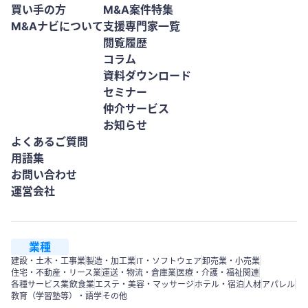
買い手の方
M&A案件特集
M&Aナビについて
支援専門家一覧
閲覧履歴
コラム
資料ダウンロード
セミナー
仲介サービス
お知らせ
よくあるご質問
用語集
お問い合わせ
運営会社
業種
建設・土木・工事業
製造・加工業
IT・ソフトウェア
卸売業・小売業
住宅・不動産・リース業
運送・物流・倉庫業
医療・介護・福祉関連
各種サービス業
飲食業
エステ・美容・マッサージ
ホテル・宿泊
人材
アパレル
教育（学習塾等）・語学
その他