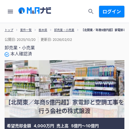
ログイン
トップ
案件一覧
栃木県
卸売業・小売業
【北関東／年商5億円超】家電卸と
公開日: 2025/10/20
更新日: 2026/02/02
卸売業・小売業
本人確認済
【北関東／年商5億円超】家電卸と空調工事を
行う会社の株式譲渡
希望売却金額
4,000万円
売上高
5億円〜10億円