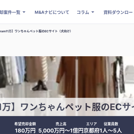
却案件一覧
M&Aナビについて
コラム
資料ダウンロー
tagram11万】ワンちゃんペット服のECサイト（犬向け）
am11万】ワンちゃんペット服のE
希望売却金額
売上高
エリア
従業員数
180万円
5,000万円〜1億円
京都府
1人〜5人