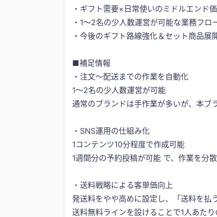
・ギフト需要×日常使いのミドルエンド
・1〜2名の少人数運営が可能な業務フロ
・今後のギフト路線強化＆セット商品展
■補足情報
・注文〜配送までの作業を自動化
1〜2名の少人数運営が可能
通常のブランドは手作業が多いが、本ブ
・SNS運用の仕組み化
1コンテンツ10分程度で作成可能
1週間分の予約投稿が可能 で、作業を分
・送料戦略による客単価向上
発送料をやや高めに設定し、「送料を払
送料無料ラインを設けることで1人あたり