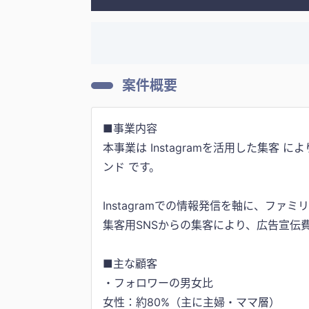
案件概要
■事業内容
本事業は Instagramを活用した集
ンド です。
Instagramでの情報発信を軸に、
集客用SNSからの集客により、広告宣伝
■主な顧客
・フォロワーの男女比
女性：約80%（主に主婦・ママ層）