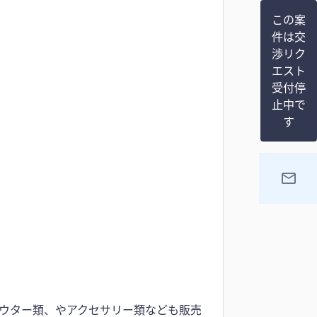
この案
件は交
渉リク
エスト
受付停
止中で
す
ウター類、やアクセサリー類なども販売