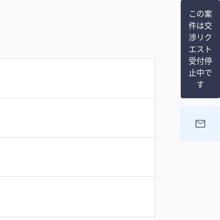
この案
件は交
渉リク
エスト
受付停
止中で
す