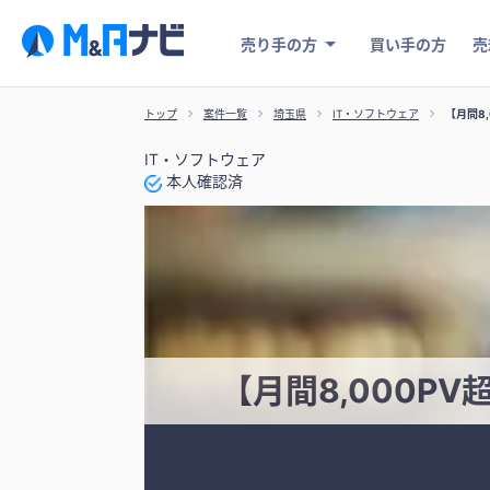
売り手の方
買い手の方
売
トップ
案件一覧
埼玉県
IT・ソフトウェア
【月間8
IT・ソフトウェア
本人確認済
【月間8,000P