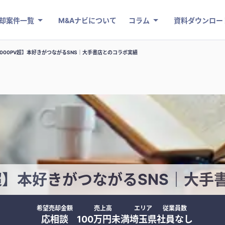
却案件一覧
M&Aナビについて
コラム
資料ダウンロー
,000PV超】本好きがつながるSNS｜大手書店とのコラボ実績
V超】本好きがつながるSNS｜大
希望売却金額
売上高
エリア
従業員数
応相談
100万円未満
埼玉県
社員なし