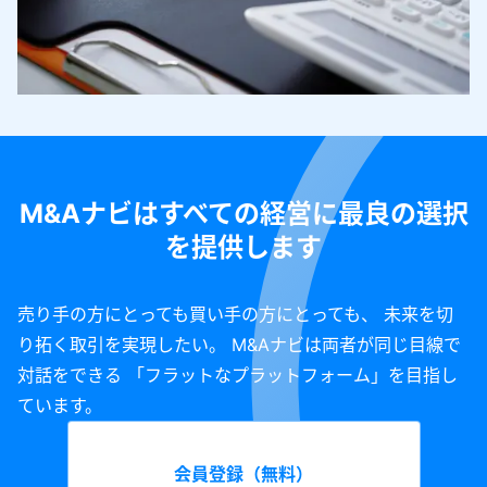
M&Aナビはすべての経営に最良の選択
を提供します
売り手の方にとっても買い手の方にとっても、 未来を切
り拓く取引を実現したい。 M&Aナビは両者が同じ目線で
対話をできる 「フラットなプラットフォーム」を目指し
ています。
会員登録（無料）