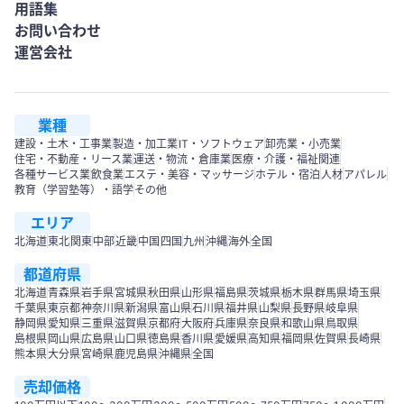
用語集
お問い合わせ
運営会社
業種
建設・土木・工事業
製造・加工業
IT・ソフトウェア
卸売業・小売業
住宅・不動産・リース業
運送・物流・倉庫業
医療・介護・福祉関連
各種サービス業
飲食業
エステ・美容・マッサージ
ホテル・宿泊
人材
アパレル
教育（学習塾等）・語学
その他
エリア
北海道
東北
関東
中部
近畿
中国
四国
九州
沖縄
海外
全国
都道府県
北海道
青森県
岩手県
宮城県
秋田県
山形県
福島県
茨城県
栃木県
群馬県
埼玉県
千葉県
東京都
神奈川県
新潟県
富山県
石川県
福井県
山梨県
長野県
岐阜県
静岡県
愛知県
三重県
滋賀県
京都府
大阪府
兵庫県
奈良県
和歌山県
鳥取県
島根県
岡山県
広島県
山口県
徳島県
香川県
愛媛県
高知県
福岡県
佐賀県
長崎県
熊本県
大分県
宮崎県
鹿児島県
沖縄県
全国
売却価格