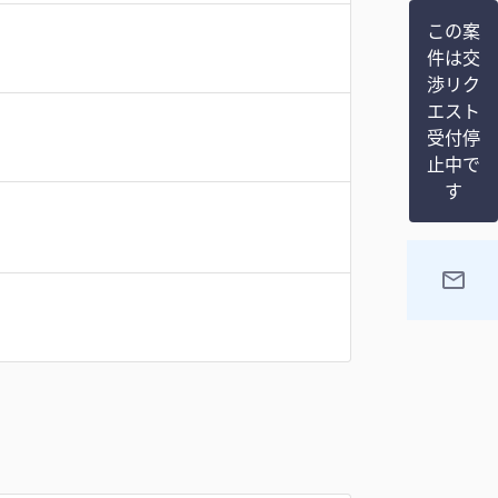
この案
件は交
渉リク
エスト
受付停
止中で
す