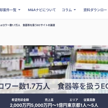
却案件一覧
M&Aナビについて
コラム
資料ダウンロー
ォロワー数1.7万人 食器等を扱うECサイトの譲渡
ロワー数1.7万人 食器等を扱うE
希望売却金額
売上高
エリア
従業員数
2,000万円
5,000万円〜1億円
東京都
1人〜5人