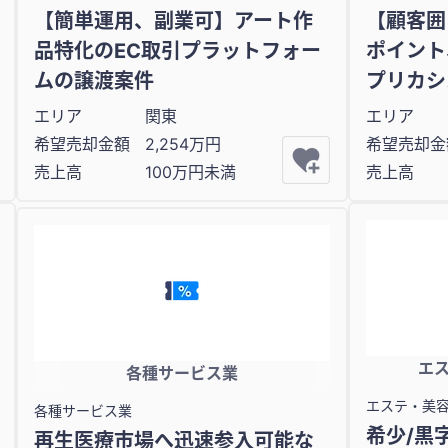
【簡単運用、副業可】アート作
【顧客囲
品特化のEC取引プラットフォー
ポイント
ムの譲渡案件
プリカシ
エリア
関東
エリア
希望売却金額
2,254万円
希望売却金
売上高
100万円未満
売上高
エ
各種サービス業
エステ・美
各種サービス業
希少/黒
再生医療市場へ迅速参入可能な