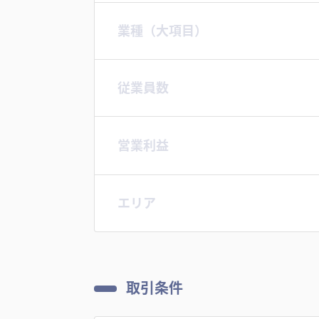
業種（大項目）
従業員数
営業利益
エリア
取引条件