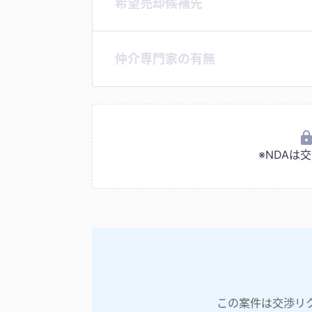
希望売却候補先
仲介専門家の有無
※NDA
この案件は交渉リ