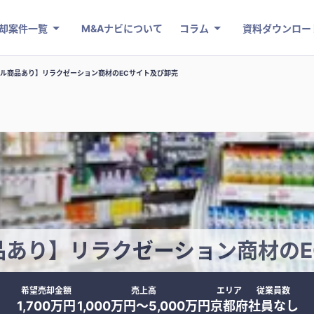
却案件一覧
M&Aナビについて
コラム
資料ダウンロー
ル商品あり】リラクゼーション商材のECサイト及び卸売
品あり】リラクゼーション商材のE
希望売却金額
売上高
エリア
従業員数
1,700万円
1,000万円〜5,000万円
京都府
社員なし