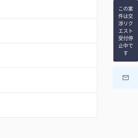
この案
件は交
渉リク
エスト
受付停
止中で
す