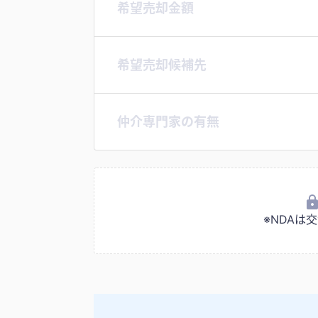
希望売却金額
希望売却候補先
仲介専門家の有無
※NDA