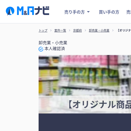
売り手の方
買い手の方
売
トップ
案件一覧
京都府
卸売業・小売業
【オリジナ
卸売業・小売業
本人確認済
【オリジナル商