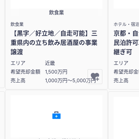
飲食業
飲食業
ホテル・宿
【黒字／好立地／自走可能】三
京都・自
重県内の立ち飲み居酒屋の事業
民泊許可
譲渡
継ぎ可
エリア
近畿
エリア
希望売却金額
1,500万円
希望売却金
売上高
1,000万円〜5,000万円
売上高