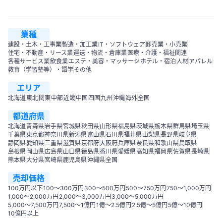
業種
建設・土木・工事業
製造・加工業
IT・ソフトウェア
卸売業・小売業
住宅・不動産・リース業
運送・物流・倉庫業
医療・介護・福祉関連
各種サービス業
飲食業
エステ・美容・マッサージ
ホテル・宿泊
人材
アパレル
教育（学習塾等）・語学
その他
エリア
北海道
東北
関東
中部
近畿
中国
四国
九州
沖縄
海外
全国
都道府県
北海道
青森県
岩手県
宮城県
秋田県
山形県
福島県
茨城県
栃木県
群馬県
埼玉県
千葉県
東京都
神奈川県
新潟県
富山県
石川県
福井県
山梨県
長野県
岐阜県
静岡県
愛知県
三重県
滋賀県
京都府
大阪府
兵庫県
奈良県
和歌山県
鳥取県
島根県
岡山県
広島県
山口県
徳島県
香川県
愛媛県
高知県
福岡県
佐賀県
長崎県
熊本県
大分県
宮崎県
鹿児島県
沖縄県
全国
売却価格
100万円以下
100〜300万円
300〜500万円
500～750万円
750〜1,000万円
1,000～2,000万円
2,000～3,000万円
3,000～5,000万円
5,000～7,500万円
7,500～1億円
1億～2.5億円
2.5億～5億円
5億～10億円
10億円以上