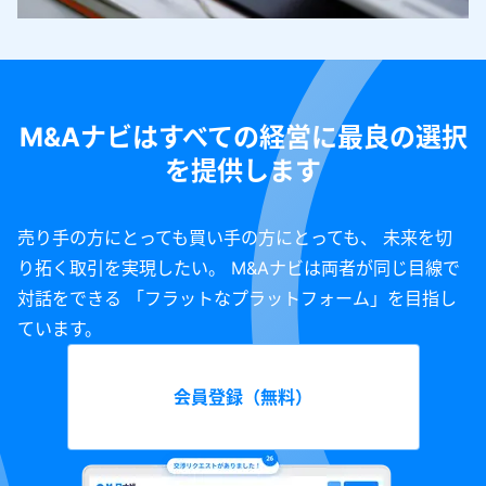
M&Aナビはすべての経営に最良の選択
を提供します
売り手の方にとっても買い手の方にとっても、 未来を切
り拓く取引を実現したい。 M&Aナビは両者が同じ目線で
対話をできる 「フラットなプラットフォーム」を目指し
ています。
会員登録（無料）