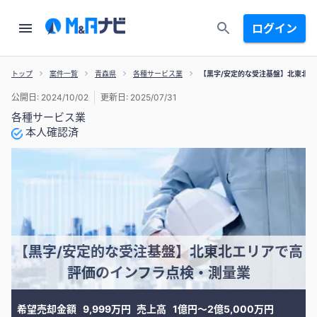
ログイン
トップ
案件一覧
青森県
各種サービス業
【黒字/安定的な受注基盤】北東北
公開日: 2024/10/02
更新日: 2025/07/31
各種サービス業
本人確認済
【黒字/安定的な受注基盤】北東北エリアで高
評価のインフラ点検・測量業
希望売却金額
9,999万円
売上高
1億円〜2億5,000万円