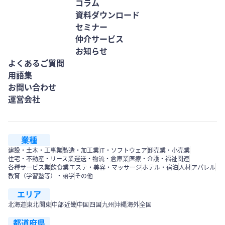
コラム
資料ダウンロード
セミナー
仲介サービス
お知らせ
よくあるご質問
用語集
お問い合わせ
運営会社
業種
建設・土木・工事業
製造・加工業
IT・ソフトウェア
卸売業・小売業
住宅・不動産・リース業
運送・物流・倉庫業
医療・介護・福祉関連
各種サービス業
飲食業
エステ・美容・マッサージ
ホテル・宿泊
人材
アパレル
教育（学習塾等）・語学
その他
エリア
北海道
東北
関東
中部
近畿
中国
四国
九州
沖縄
海外
全国
都道府県