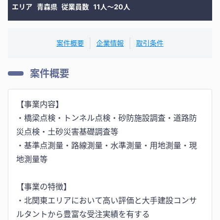
エリア
青森県
従業員数
11人〜20人
案件概要
企業情報
取引条件
案件概要
【事業内容】
・橋梁点検・トンネル点検・砂防施設調査・道路防
災点検・土砂災害基礎調査等
・基準点測量・路線測量・水準測量・用地測量・現
地測量等
【事業の特徴】
・北関東エリアにおいて高い評価と大手建設コンサ
ルタントから豊富な受注実績を有する