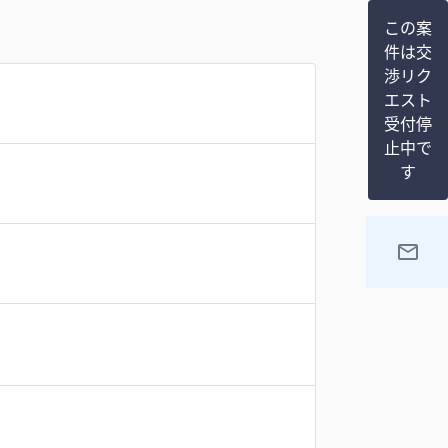
この案
件は交
渉リク
エスト
受付停
止中で
す