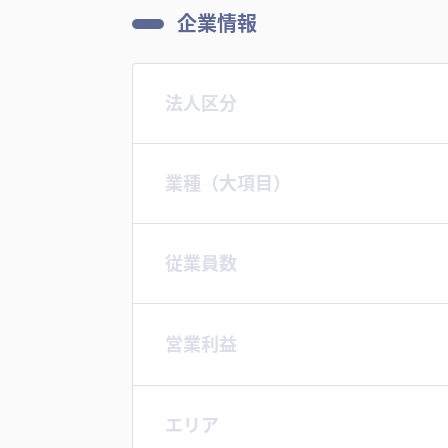
企業情報
法人区分
業種（大項目）
従業員数
営業利益
エリア