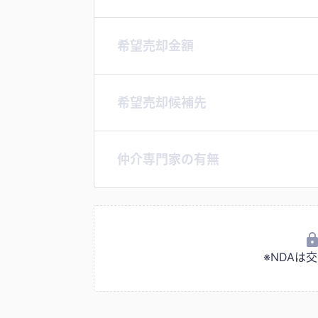
希望売却金額
希望売却候補先
仲介専門家の有無
※NDA