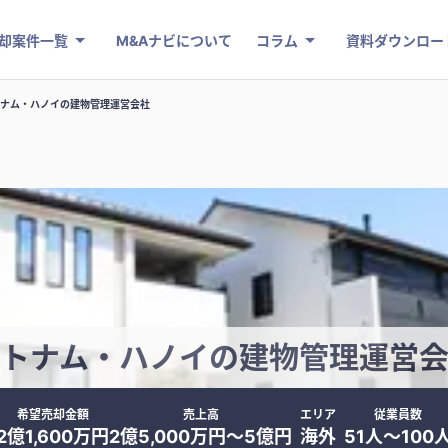
却案件一覧
M&Aナビについて
コラム
資料ダウンロー
ナム・ハノイの建物管理運営会社
トナム・ハノイの建物管理運営
希望売却金額
売上高
エリア
従業員数
2億1,600万円
2億5,000万円〜5億円
海外
51人〜100